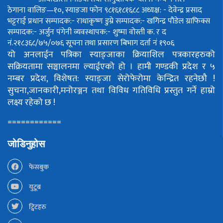
ठेगाना वालिङ—१०, स्याङजा फोन ९८१६१८१६८८
अध्यक्ष: - देवेन्द्र प्रसाद
भट्टराई
प्रधान सम्पादक:- राधाकृष्ण डुम्रे
सम्पादक:- खगिन्द्र पौडेल
ग्राफिक्स
सम्पादक:- अर्जुन पंगेनी
व्यवस्थापक:- शुष्मा वोस्ती
क. र द
नं.२१८३६८/७५/०७६
सूचना तथा प्रसारण बिभाग दर्ता नं १९०६
यो अनलाईन पत्रिका स्याङ्जाका क्रियाशिल पत्रकारहरुको
सक्रियतामा सञ्चालनमा ल्याईएको हो ।
हामी गण्डकी प्रदेश र ५
नम्बर प्रदेश, विशेषत: स्याङ्जा सेरोफेरोमा केन्द्रित रहनेछौ !
सुचना,जानकारी,मनोरञ्जन तथा विविध गतिविधि प्रस्तुत गर्ने हाम्रो
लक्ष्य रहेको छ !
============
जोडिनुहोस
फेसबुक
युटूब
ट्विटहरु