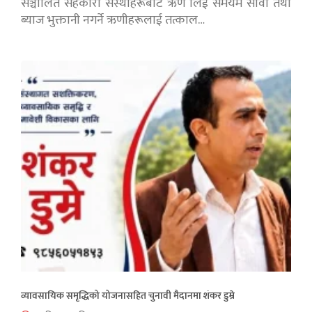
सञ्चालित सहकारी संस्थाहरूबाट ऋण लिई समयमै सावाँ तथा
ब्याज भुक्तानी नगर्ने ऋणीहरूलाई तत्काल…
व्यावसायिक समृद्धिको योजनासहित चुनावी मैदानमा शंकर डुम्रे