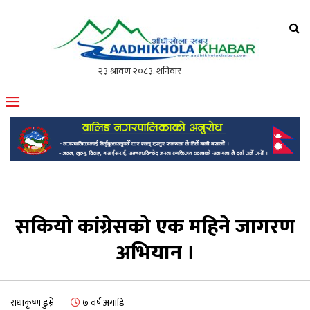
आँधीखोला खवर
मोफसलकै लोकप्रिय अनलाइन पत्रिका
सकियो कांग्रेसको एक महिने जागरण
अभियान ।
राधाकृष्ण डुम्रे
७ वर्ष अगाडि