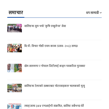
समाचार
थप सामाग्री
वालिङमा सुरु भयो ‘कृषि एम्बुलेन्स’ सेवा
बि.पी. विचार गोष्ठी एवम काव्य उत्सव- २०८३ सम्पन्न
खेम सारुमगर र गोपाल जिटीलाई कञ्चन पत्रकरिता पुरस्कार
वालिङमा टेलरको ठक्करबाट मोटरसाइकल चालकको मृत्यु
स्याङ्जामा ३४४ एचआईभी संक्रमित, वालिङ सबैभन्दा धेरै