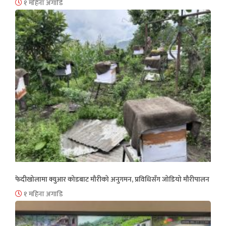
१ महिना अगाडि
फेदीखोलामा क्युआर कोडबाट मौरीको अनुगमन, प्रविधिसँग जोडियो मौरीपालन
१ महिना अगाडि