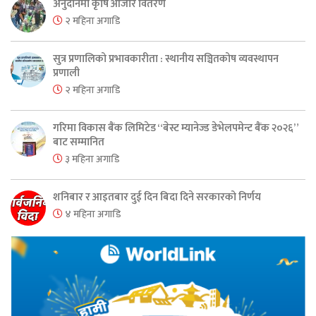
अनुदानमा कृषि औजार वितरण
२ महिना अगाडि
सुत्र प्रणालिको प्रभावकारीता : स्थानीय सञ्चितकोष व्यवस्थापन
प्रणाली
२ महिना अगाडि
गरिमा विकास बैंक लिमिटेड “बेस्ट म्यानेज्ड डेभेलपमेन्ट बैंक २०२६”
बाट सम्मानित
३ महिना अगाडि
शनिबार र आइतबार दुई दिन बिदा दिने सरकारको निर्णय
४ महिना अगाडि