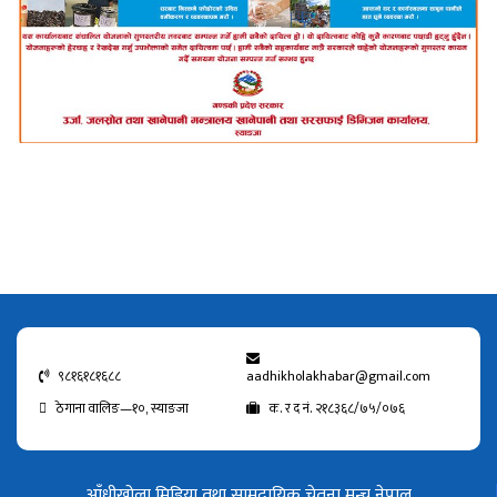
९८१६१८१६८८
aadhikholakhabar@gmail.com
ठेगाना वालिङ—१०, स्याङजा
क. र द नं. २१८३६८/७५/०७६
आँधीखोला मिडिया तथा सामुदायिक चेतना मन्च नेपाल