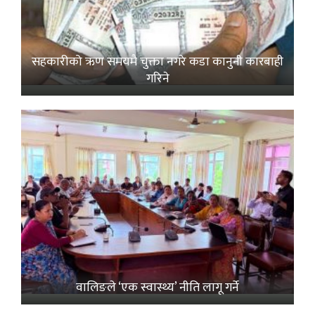
सहकारीको ऋण समयमै चुक्ता नगरे कडा कानुनी कारबाही
गरिने
वालिङले ‘एक स्वास्थ्य’ नीति लागू गर्ने