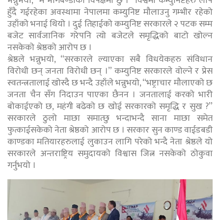
भन्नुभयो, “म भागबण्डाको विपक्षमा छु ।” विश्वमा कम्युनिष्टहरु लोप
हुँदै गईरहेका अवस्थामा नेपालमा कम्युनिष्ट मौलाउनु गम्भीर रहेको
उहाँको भनाई थियो । दुई तिहाईको कम्युनिष्ट सरकारले २ पटक सम्म
बजेट सार्वजानिक गरेपनि त्यो बजेटले समृद्धिको बाटो खोल्न
नसकेको श्रेष्ठको आरोप छ ।
श्रेष्ठले भन्नुभयो, “सरकारले ल्याएका सबै विधयेकहरु संविधान
विरोधी छन् जनता विरोधी छन् ।” कम्युनिष्ट सरकारले वोल्ने र प्रेस
स्वतन्त्रतालाई खोस्दै छ भन्दै उहाँले भन्नुभयो, “भष्ट्राचार मौलाएको छ
जनता चैन सँग निदाउन पाएका छैनन । जनतालाई करको भारी
बोकाईएको छ, महंगी बढेको छ खोई सरकारको समृद्धि र सुख ?”
सरकारले ठुलो माछा समात्छु भन्दाभन्दै साना माछा समेत
फुत्काईसकेको नेता श्रेष्ठको आरोप छ । सरकार सुन काण्ड वाईडबडी
काण्डका मतियारहरुलाई लुकाउन लागि परेको भन्दै नेता श्रेष्ठले यो
सरकारले अन्तराष्ट्रिय समुदायको विश्वास जित्न नसकेको ठोकुवा
गर्नुभयो ।