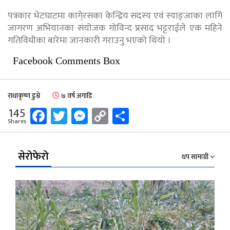
पत्रकार भेटघाटमा कागे्रसका केन्द्रिय सदस्य एवं स्याङ्जाका लागि
जागरण अभियानका संयोजक गोविन्द प्रसाद भट्टराईले एक महिने
गतिविधीका बारेमा जानकारी गराउनु भएको थियो ।
Facebook Comments Box
राधाकृष्ण डुम्रे
७ वर्ष अगाडि
Facebook
Twitter
Messenger
Copy
Share
145
Shares
Link
सेरोफेरो
थप सामाग्री