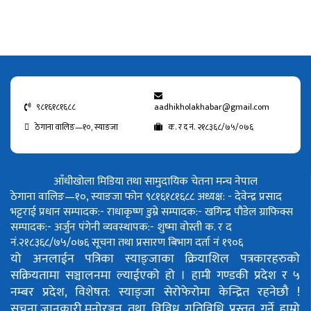
९८१६१८१६८८
aadhikholakhabar@gmail.com
ठेगाना वालिङ—१०, स्याङजा
क. र द नं. २१८३६८/७५/०७६
आँधीखोला मिडिया तथा सामुदायिक चेतना मन्च नेपाल
ठेगाना वालिङ—१०, स्याङजा फोन ९८१६१८१६८८
अध्यक्ष: - देवेन्द्र प्रसाद
भट्टराई
प्रधान सम्पादक:- राधाकृष्ण डुम्रे
सम्पादक:- खगिन्द्र पौडेल
ग्राफिक्स
सम्पादक:- अर्जुन पंगेनी
व्यवस्थापक:- शुष्मा वोस्ती
क. र द
नं.२१८३६८/७५/०७६
सूचना तथा प्रसारण बिभाग दर्ता नं १९०६
यो अनलाईन पत्रिका स्याङ्जाका क्रियाशिल पत्रकारहरुको
सक्रियतामा सञ्चालनमा ल्याईएको हो ।
हामी गण्डकी प्रदेश र ५
नम्बर प्रदेश, विशेषत: स्याङ्जा सेरोफेरोमा केन्द्रित रहनेछौ !
सुचना,जानकारी,मनोरञ्जन तथा विविध गतिविधि प्रस्तुत गर्ने हाम्रो