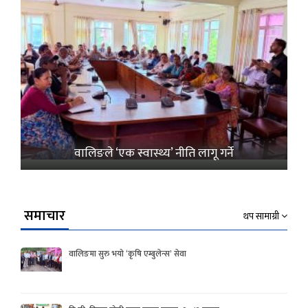
वालिङले ‘एक स्वास्थ्य’ नीति लागू गर्ने
समाचार
थप सामाग्री
वालिङमा सुरु भयो ‘कृषि एम्बुलेन्स’ सेवा