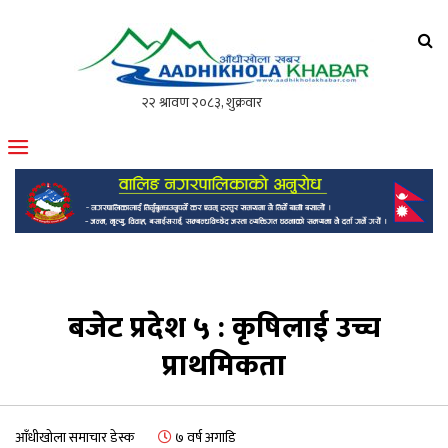
आँधीखोला खवर
मोफसलकै लोकप्रिय अनलाइन पत्रिका
बजेट प्रदेश ५ : कृषिलाई उच्च
प्राथमिकता
आँधीखोला समाचार डेस्क
७ वर्ष अगाडि