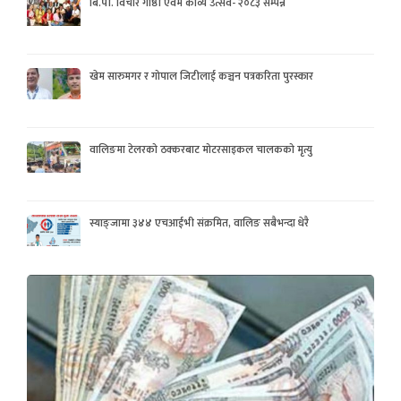
बि.पी. विचार गोष्ठी एवम काव्य उत्सव- २०८३ सम्पन्न
खेम सारुमगर र गोपाल जिटीलाई कञ्चन पत्रकरिता पुरस्कार
वालिङमा टेलरको ठक्करबाट मोटरसाइकल चालकको मृत्यु
स्याङ्जामा ३४४ एचआईभी संक्रमित, वालिङ सबैभन्दा धेरै