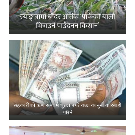
स्याङ्जामा बाँदर आतंक ‘पाकेको बाली
भित्राउनै पाउँदैनन् किसान’
सहकारीको ऋण समयमै चुक्ता नगरे कडा कानुनी कारबाही
गरिने