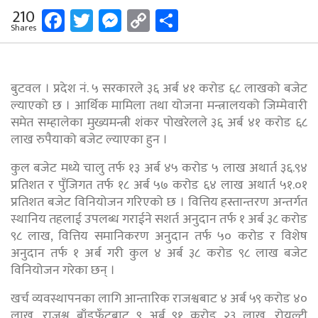
Facebook
Twitter
Messenger
Copy
Share
210
Shares
Link
बुटवल । प्रदेश नं. ५ सरकारले ३६ अर्ब ४१ करोड ६८ लाखको बजेट
ल्याएको छ । आर्थिक मामिला तथा योजना मन्त्रालयको जिम्मेवारी
समेत सम्हालेका मुख्यमन्त्री शंकर पोखरेलले ३६ अर्ब ४१ करोड ६८
लाख रुपैयाको बजेट ल्याएका हुन ।
कुल बजेट मध्ये चालु तर्फ १३ अर्ब ४५ करोड ५ लाख अथार्त ३६.९४
प्रतिशत र पुँजिगत तर्फ १८ अर्ब ५७ करोड ६४ लाख अथार्त ५१.०१
प्रतिशत बजेट विनियोजन गरिएको छ । वित्तिय हस्तान्तरण अन्तर्गत
स्थानिय तहलाई उपलब्ध गराईने सशर्त अनुदान तर्फ १ अर्ब ३८ करोड
९८ लाख, वित्तिय समानिकरण अनुदान तर्फ ५० करोड र विशेष
अनुदान तर्फ १ अर्ब गरी कुल ४ अर्ब ३८ करोड ९८ लाख बजेट
विनियोजन गरेका छन् ।
खर्च व्यवस्थापनका लागि आन्तारिक राजश्वबाट ४ अर्ब ५९ करोड ४०
लाख, राजश्व बाँडफँटबाट ९ अर्ब ९१ करोड २३ लाख, रोयल्टी