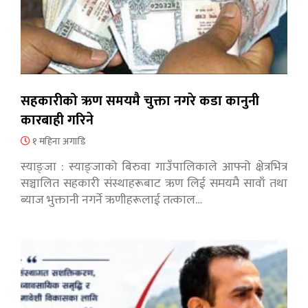
सहकारीको ऋण समयमै चुक्ता नगरे कडा कानुनी
कारबाही गरिने
१ महिना अगाडि
स्याङ्जा : स्याङ्जाको बिरुवा गाउँपालिकाले आफ्नो क्षेत्रभित्र
सञ्चालित सहकारी संस्थाहरूबाट ऋण लिई समयमै सावाँ तथा
ब्याज भुक्तानी नगर्ने ऋणीहरूलाई तत्काल…