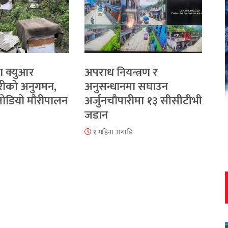
ा क्युआर
अपराध नियन्त्रण र
रीको अनुगमन,
अनुसन्धानमा सघाउन
 जोडियो मौरीपालन
अर्जुनचौपारीमा १३ सीसीटीभी
जडान
१ महिना अगाडि