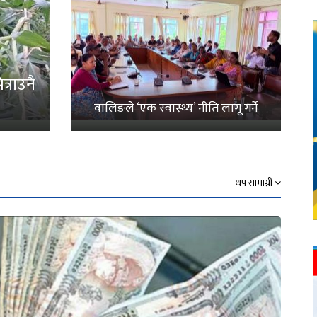
्राउनै
वालिङले ‘एक स्वास्थ्य’ नीति लागू गर्ने
थप सामाग्री