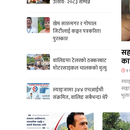
उत्सव- २०८३ सम्पन्न
खेम सारुमगर र गोपाल
जिटीलाई कञ्चन पत्रकरिता
पुरस्कार
सह
का
वालिङमा टेलरको ठक्करबाट
मोटरसाइकल चालकको मृत्यु
१ 
स्या
सञ्
स्याङ्जामा ३४४ एचआईभी
भुक्
संक्रमित, वालिङ सबैभन्दा धेरै