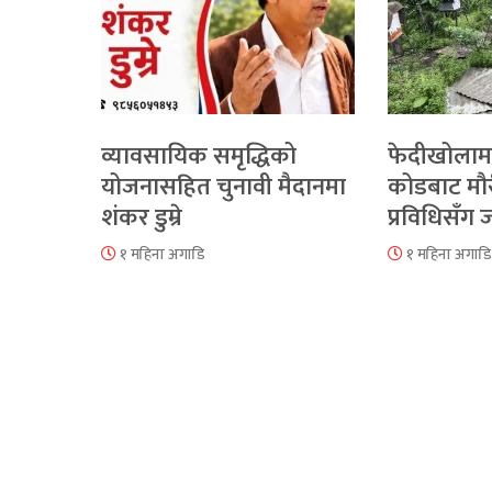
व्यावसायिक समृद्धिको
फेदीखोलाम
योजनासहित चुनावी मैदानमा
कोडबाट मौ
शंकर डुम्रे
प्रविधिसँग
१ महिना अगाडि
१ महिना अगाडि