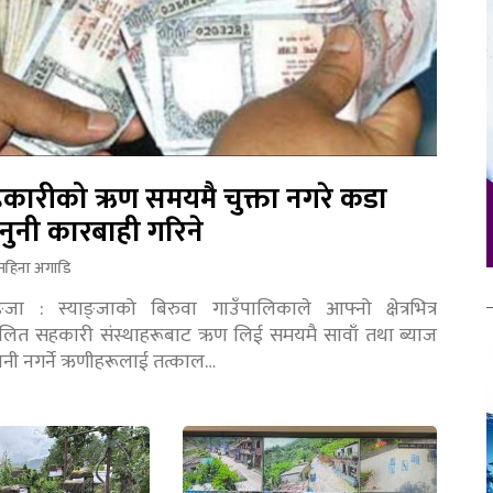
कारीको ऋण समयमै चुक्ता नगरे कडा
नुनी कारबाही गरिने
महिना अगाडि
ङ्जा : स्याङ्जाको बिरुवा गाउँपालिकाले आफ्नो क्षेत्रभित्र
चालित सहकारी संस्थाहरूबाट ऋण लिई समयमै सावाँ तथा ब्याज
तानी नगर्ने ऋणीहरूलाई तत्काल…