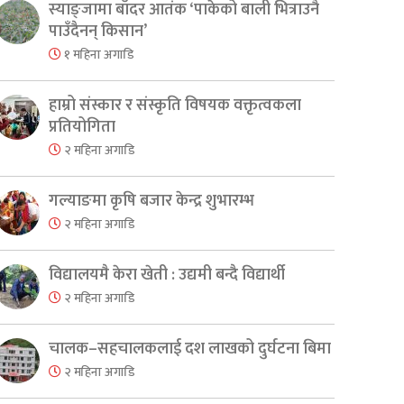
स्याङ्जामा बाँदर आतंक ‘पाकेको बाली भित्राउनै
पाउँदैनन् किसान’
१ महिना अगाडि
हाम्रो संस्कार र संस्कृति विषयक वक्तृत्वकला
प्रतियोगिता
२ महिना अगाडि
गल्याङमा कृषि बजार केन्द्र शुभारम्भ
२ महिना अगाडि
विद्यालयमै केरा खेती : उद्यमी बन्दै विद्यार्थी
२ महिना अगाडि
चालक–सहचालकलाई दश लाखको दुर्घटना बिमा
२ महिना अगाडि