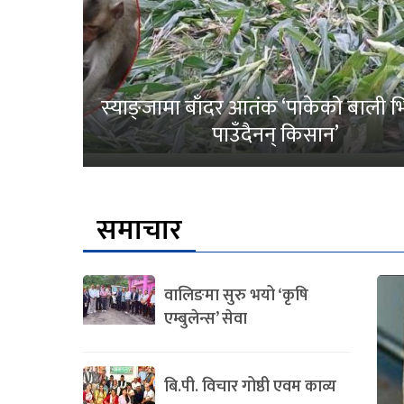
स्याङ्जामा बाँदर आतंक ‘पाकेको बाली भित
पाउँदैनन् किसान’
समाचार
वालिङमा सुरु भयो ‘कृषि
एम्बुलेन्स’ सेवा
बि.पी. विचार गोष्ठी एवम काव्य