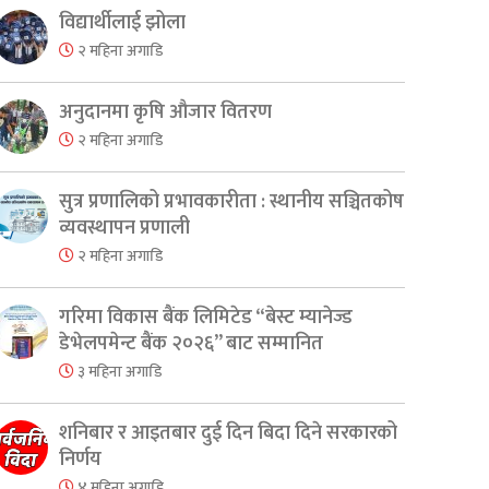
विद्यार्थीलाई झोला
२ महिना अगाडि
er
are
अनुदानमा कृषि औजार वितरण
२ महिना अगाडि
सुत्र प्रणालिको प्रभावकारीता : स्थानीय सञ्चितकोष
व्यवस्थापन प्रणाली
२ महिना अगाडि
गरिमा विकास बैंक लिमिटेड “बेस्ट म्यानेज्ड
डेभेलपमेन्ट बैंक २०२६” बाट सम्मानित
३ महिना अगाडि
शनिबार र आइतबार दुई दिन बिदा दिने सरकारको
निर्णय
४ महिना अगाडि