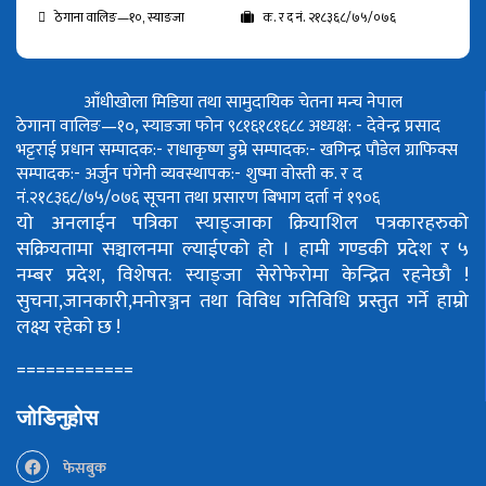
ठेगाना वालिङ—१०, स्याङजा
क. र द नं. २१८३६८/७५/०७६
आँधीखोला मिडिया तथा सामुदायिक चेतना मन्च नेपाल
ठेगाना वालिङ—१०, स्याङजा फोन ९८१६१८१६८८
अध्यक्ष: - देवेन्द्र प्रसाद
भट्टराई
प्रधान सम्पादक:- राधाकृष्ण डुम्रे
सम्पादक:- खगिन्द्र पौडेल
ग्राफिक्स
सम्पादक:- अर्जुन पंगेनी
व्यवस्थापक:- शुष्मा वोस्ती
क. र द
नं.२१८३६८/७५/०७६
सूचना तथा प्रसारण बिभाग दर्ता नं १९०६
यो अनलाईन पत्रिका स्याङ्जाका क्रियाशिल पत्रकारहरुको
सक्रियतामा सञ्चालनमा ल्याईएको हो ।
हामी गण्डकी प्रदेश र ५
नम्बर प्रदेश, विशेषत: स्याङ्जा सेरोफेरोमा केन्द्रित रहनेछौ !
सुचना,जानकारी,मनोरञ्जन तथा विविध गतिविधि प्रस्तुत गर्ने हाम्रो
लक्ष्य रहेको छ !
============
जोडिनुहोस
फेसबुक