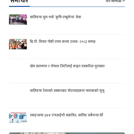
समाचार
थप सामाग्री
वालिङमा सुरु भयो ‘कृषि एम्बुलेन्स’ सेवा
बि.पी. विचार गोष्ठी एवम काव्य उत्सव- २०८३ सम्पन्न
खेम सारुमगर र गोपाल जिटीलाई कञ्चन पत्रकरिता पुरस्कार
वालिङमा टेलरको ठक्करबाट मोटरसाइकल चालकको मृत्यु
स्याङ्जामा ३४४ एचआईभी संक्रमित, वालिङ सबैभन्दा धेरै