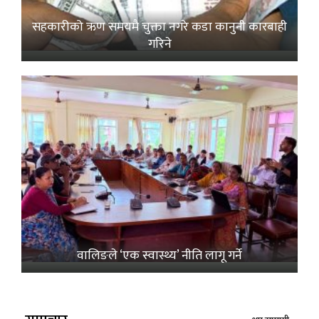
सहकारीको ऋण समयमै चुक्ता नगरे कडा कानुनी कारबाही
गरिने
वालिङले ‘एक स्वास्थ्य’ नीति लागू गर्ने