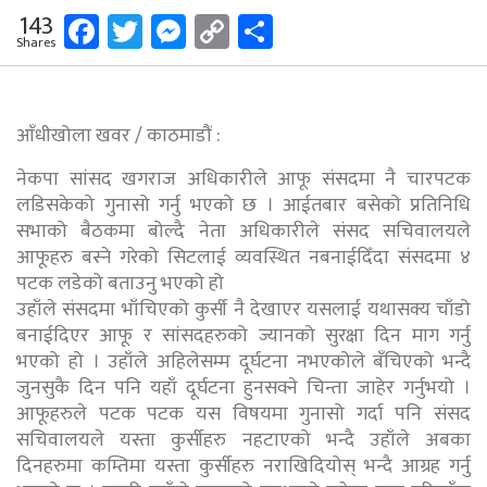
Facebook
Twitter
Messenger
Copy
Share
143
Shares
Link
आँधीखोला खवर / काठमाडौं :
नेकपा सांसद खगराज अधिकारीले आफू संसदमा नै चारपटक
लडिसकेको गुनासो गर्नु भएको छ । आईतबार बसेको प्रतिनिधि
सभाको बैठकमा बोल्दै नेता अधिकारीले संसद सचिवालयले
आफूहरु बस्ने गरेको सिटलाई व्यवस्थित नबनाईदिँदा संसदमा ४
पटक लडेको बताउनु भएको हो
उहाँले संसदमा भाँचिएको कुर्सी नै देखाएर यसलाई यथासक्य चाँडो
बनाईदिएर आफू र सांसदहरुको ज्यानको सुरक्षा दिन माग गर्नु
भएको हो । उहाँले अहिलेसम्म दूर्घटना नभएकोले बँचिएको भन्दै
जुनसुकै दिन पनि यहाँ दूर्घटना हुनसक्ने चिन्ता जाहेर गर्नुभयो ।
आफूहरुले पटक पटक यस विषयमा गुनासो गर्दा पनि संसद
सचिवालयले यस्ता कुर्सीहरु नहटाएको भन्दै उहाँले अबका
दिनहरुमा कम्तिमा यस्ता कुर्सीहरु नराखिदियोस् भन्दै आग्रह गर्नु