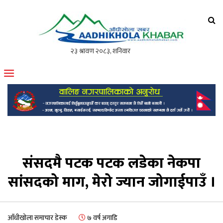
आँधीखोला खवर
मोफसलकै लोकप्रिय अनलाइन पत्रिका
संसदमै पटक पटक लडेका नेकपा
सांसदको माग, मेरो ज्यान जोगाईपाउँ ।
आँधीखोला समाचार डेस्क
७ वर्ष अगाडि