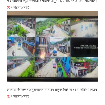
फेदीखोलामा क्युआर कोडबाट मौरीको अनुगमन, प्रविधिसँग जोडियो मौरीपालन
१ महिना अगाडि
अपराध नियन्त्रण र अनुसन्धानमा सघाउन अर्जुनचौपारीमा १३ सीसीटीभी जडान
१ महिना अगाडि