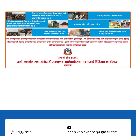
९८१६१८१६८८
aadhikholakhabar@gmail.com