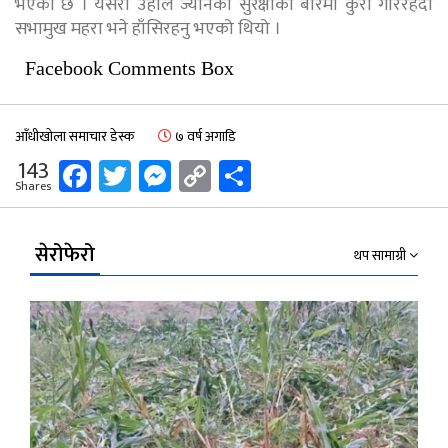
भएको छ । यसरी उहाँले ज्यानको सुरक्षाको बारेमा कुरा गरिरहँदा
सभामुख महरा भने हाँसिरहनु भएको थियो ।
Facebook Comments Box
आँधीखोला समाचार डेस्क
७ वर्ष अगाडि
Facebook
Twitter
Messenger
Copy
Share
143
Shares
Link
सेरोफेरो
थप सामाग्री