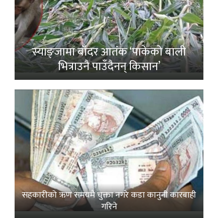
स्याङ्जामा बाँदर आतंक ‘पाकेको बाली
भित्राउनै पाउँदैनन् किसान’
सहकारीको ऋण समयमै चुक्ता नगरे कडा कानुनी कारबाही
गरिने