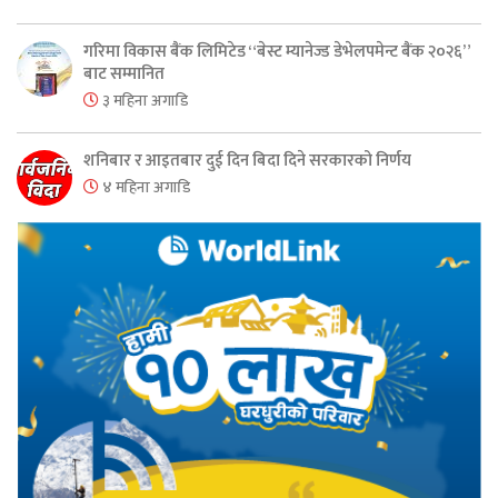
गरिमा विकास बैंक लिमिटेड “बेस्ट म्यानेज्ड डेभेलपमेन्ट बैंक २०२६”
बाट सम्मानित
३ महिना अगाडि
शनिबार र आइतबार दुई दिन बिदा दिने सरकारको निर्णय
४ महिना अगाडि