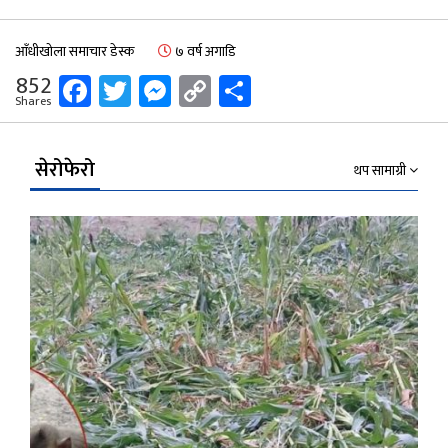
आँधीखोला समाचार डेस्क
७ वर्ष अगाडि
Facebook
Twitter
Messenger
Copy
Share
852
Shares
Link
सेरोफेरो
थप सामाग्री