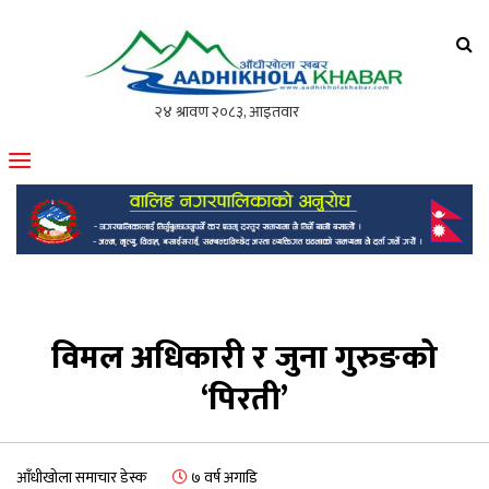
आँधीखोला खवर
मोफसलकै लोकप्रिय अनलाइन पत्रिका
विमल अधिकारी र जुना गुरुङको
‘पिरती’
आँधीखोला समाचार डेस्क
७ वर्ष अगाडि