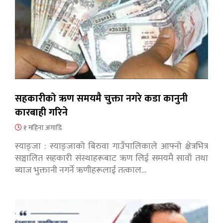
सहकारीको ऋण समयमै चुक्ता नगरे कडा कानुनी
कारबाही गरिने
१ महिना अगाडि
स्याङ्जा : स्याङ्जाको बिरुवा गाउँपालिकाले आफ्नो क्षेत्रभित्र
सञ्चालित सहकारी संस्थाहरूबाट ऋण लिई समयमै सावाँ तथा
ब्याज भुक्तानी नगर्ने ऋणीहरूलाई तत्काल…