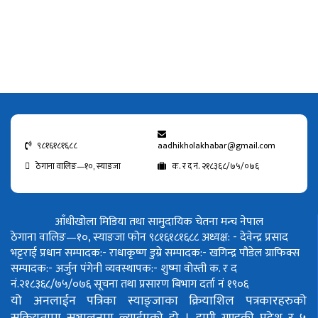
९८१६१८१६८८
aadhikholakhabar@gmail.com
ठेगाना वालिङ—१०, स्याङजा
क. र द नं. २१८३६८/७५/०७६
आँधीखोला मिडिया तथा सामुदायिक चेतना मन्च नेपाल
ठेगाना वालिङ—१०, स्याङजा फोन ९८१६१८१६८८
अध्यक्ष: - देवेन्द्र प्रसाद
भट्टराई
प्रधान सम्पादक:- राधाकृष्ण डुम्रे
सम्पादक:- खगिन्द्र पौडेल
ग्राफिक्स
सम्पादक:- अर्जुन पंगेनी
व्यवस्थापक:- शुष्मा वोस्ती
क. र द
नं.२१८३६८/७५/०७६
सूचना तथा प्रसारण बिभाग दर्ता नं १९०६
यो अनलाईन पत्रिका स्याङ्जाका क्रियाशिल पत्रकारहरुको
सक्रियतामा सञ्चालनमा ल्याईएको हो ।
हामी गण्डकी प्रदेश र ५