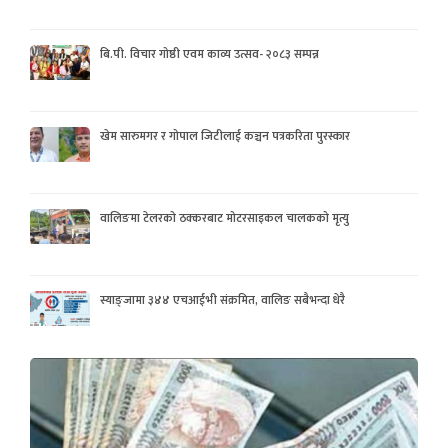
बि.पी. विचार गोष्ठी एवम काव्य उत्सव- २०८३ सम्पन्न
खेम सारुमगर र गोपाल जिटीलाई कञ्चन पत्रकरिता पुरस्कार
वालिङमा टेलरको ठक्करबाट मोटरसाइकल चालकको मृत्यु
स्याङ्जामा ३४४ एचआईभी संक्रमित, वालिङ सबैभन्दा धेरै