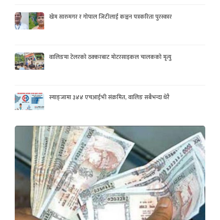
खेम सारुमगर र गोपाल जिटीलाई कञ्चन पत्रकरिता पुरस्कार
वालिङमा टेलरको ठक्करबाट मोटरसाइकल चालकको मृत्यु
स्याङ्जामा ३४४ एचआईभी संक्रमित, वालिङ सबैभन्दा धेरै