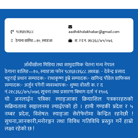
९८१६१८१६८८
aadhikholakhabar@gmail.com
ठेगाना वालिङ—१०, स्याङजा
क. र द नं. २१८३६८/७५/०७६
आँधीखोला मिडिया तथा सामुदायिक चेतना मन्च नेपाल
ठेगाना वालिङ—१०, स्याङजा फोन ९८१६१८१६८८
अध्यक्ष: - देवेन्द्र प्रसाद
भट्टराई
प्रधान सम्पादक:- राधाकृष्ण डुम्रे
सम्पादक:- खगिन्द्र पौडेल
ग्राफिक्स
सम्पादक:- अर्जुन पंगेनी
व्यवस्थापक:- शुष्मा वोस्ती
क. र द
नं.२१८३६८/७५/०७६
सूचना तथा प्रसारण बिभाग दर्ता नं १९०६
यो अनलाईन पत्रिका स्याङ्जाका क्रियाशिल पत्रकारहरुको
सक्रियतामा सञ्चालनमा ल्याईएको हो ।
हामी गण्डकी प्रदेश र ५
नम्बर प्रदेश, विशेषत: स्याङ्जा सेरोफेरोमा केन्द्रित रहनेछौ !
सुचना,जानकारी,मनोरञ्जन तथा विविध गतिविधि प्रस्तुत गर्ने हाम्रो
लक्ष्य रहेको छ !