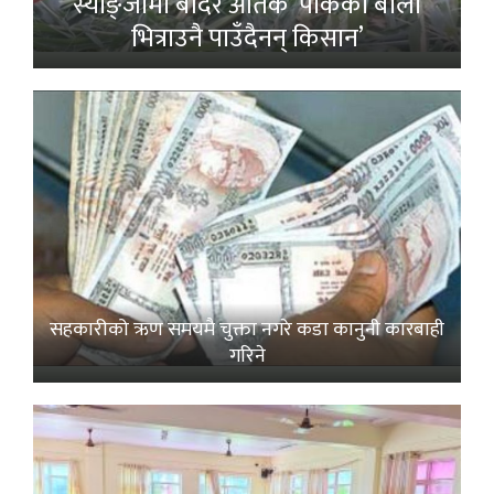
स्याङ्जामा बाँदर आतंक ‘पाकेको बाली
भित्राउनै पाउँदैनन् किसान’
सहकारीको ऋण समयमै चुक्ता नगरे कडा कानुनी कारबाही
गरिने