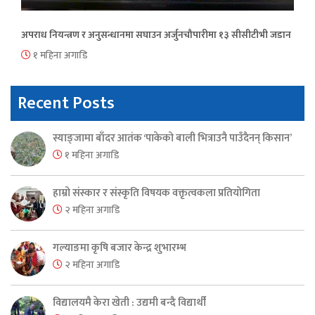
अपराध नियन्त्रण र अनुसन्धानमा सघाउन अर्जुनचौपारीमा १३ सीसीटीभी जडान
१ महिना अगाडि
Recent Posts
स्याङ्जामा बाँदर आतंक ‘पाकेको बाली भित्राउनै पाउँदैनन् किसान’
१ महिना अगाडि
हाम्रो संस्कार र संस्कृति विषयक वक्तृत्वकला प्रतियोगिता
२ महिना अगाडि
गल्याङमा कृषि बजार केन्द्र शुभारम्भ
२ महिना अगाडि
विद्यालयमै केरा खेती : उद्यमी बन्दै विद्यार्थी