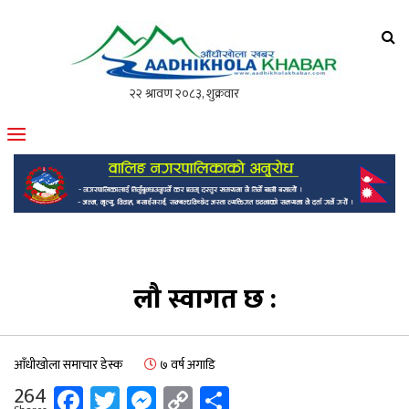
आँधीखोला खवर
मोफसलकै लोकप्रिय अनलाइन पत्रिका
लौ स्वागत छ :
आँधीखोला समाचार डेस्क
७ वर्ष अगाडि
Facebook
Twitter
Messenger
Copy
Share
264