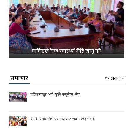
वालिङले ‘एक स्वास्थ्य’ नीति लागू गर्ने
समाचार
थप सामाग्री
वालिङमा सुरु भयो ‘कृषि एम्बुलेन्स’ सेवा
बि.पी. विचार गोष्ठी एवम काव्य उत्सव- २०८३ सम्पन्न