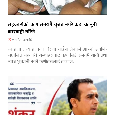
सहकारीको ऋण समयमै चुक्ता नगरे कडा कानुनी
कारबाही गरिने
१ महिना अगाडि
स्याङ्जा : स्याङ्जाको बिरुवा गाउँपालिकाले आफ्नो क्षेत्रभित्र
सञ्चालित सहकारी संस्थाहरूबाट ऋण लिई समयमै सावाँ तथा
ब्याज भुक्तानी नगर्ने ऋणीहरूलाई तत्काल…