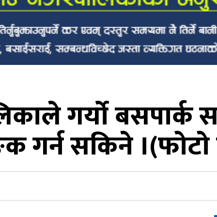
काले गर्यो बसपार्क स
िङक गर्न सकिने ।(फोट