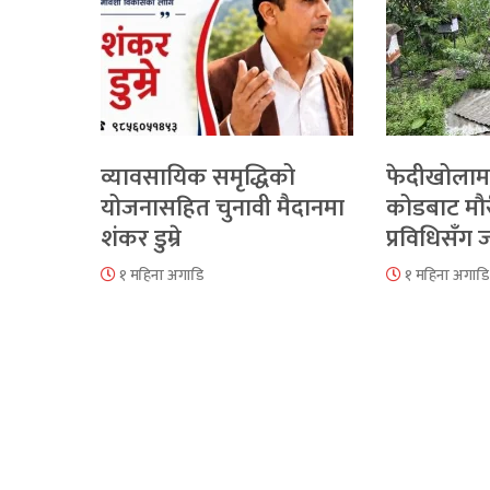
व्यावसायिक समृद्धिको
फेदीखोलाम
योजनासहित चुनावी मैदानमा
कोडबाट मौ
शंकर डुम्रे
प्रविधिसँग
१ महिना अगाडि
१ महिना अगाडि