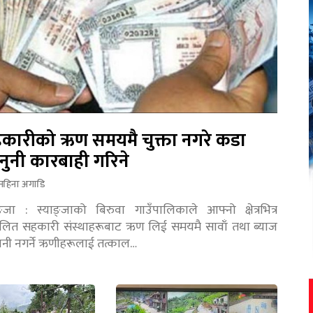
कारीको ऋण समयमै चुक्ता नगरे कडा
नुनी कारबाही गरिने
महिना अगाडि
ङ्जा : स्याङ्जाको बिरुवा गाउँपालिकाले आफ्नो क्षेत्रभित्र
चालित सहकारी संस्थाहरूबाट ऋण लिई समयमै सावाँ तथा ब्याज
तानी नगर्ने ऋणीहरूलाई तत्काल…