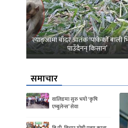
स्याङ्जामा बाँदर आतंक ‘पाकेको बाली भित
पाउँदैनन् किसान’
समाचार
वालिङमा सुरु भयो ‘कृषि
एम्बुलेन्स’ सेवा