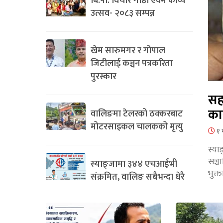
बि.पी. विचार गोष्ठी एवम काव्य
उत्सव- २०८३ सम्पन्न
खेम सारुमगर र गोपाल
जिटीलाई कञ्चन पत्रकरिता
पुरस्कार
सह
का
वालिङमा टेलरको ठक्करबाट
मोटरसाइकल चालकको मृत्यु
१ 
स्या
सञ्
स्याङ्जामा ३४४ एचआईभी
भुक्
संक्रमित, वालिङ सबैभन्दा धेरै