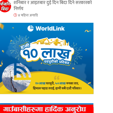
शनिबार र आइतबार दुई दिन बिदा दिने सरकारको
निर्णय
४ महिना अगाडि
er
are