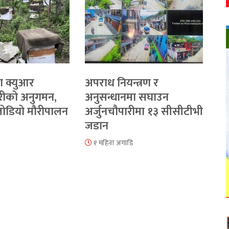
ा क्युआर
अपराध नियन्त्रण र
रीको अनुगमन,
अनुसन्धानमा सघाउन
 जोडियो मौरीपालन
अर्जुनचौपारीमा १३ सीसीटीभी
जडान
१ महिना अगाडि