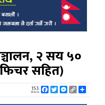
ञ्चालन, २ सय ५०
ो फिचर सहित)
Facebook
Twitter
Messenger
Copy
Share
153
Shares
Link