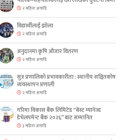
चालक–सहचालकलाई दश लाखको दुर्घटना बिमा
२ महिना अगाडि
विद्यार्थीलाई झोला
२ महिना अगाडि
अनुदानमा कृषि औजार वितरण
२ महिना अगाडि
सुत्र प्रणालिको प्रभावकारीता : स्थानीय सञ्चितकोष
व्यवस्थापन प्रणाली
२ महिना अगाडि
गरिमा विकास बैंक लिमिटेड “बेस्ट म्यानेज्ड
डेभेलपमेन्ट बैंक २०२६” बाट सम्मानित
३ महिना अगाडि