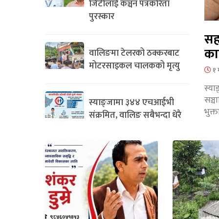
जिटीलाई कञ्चन पत्रकरिता
पुरस्कार
सह
का
वालिङमा टेलरको ठक्करबाट
मोटरसाइकल चालकको मृत्यु
१ 
स्या
सञ्
स्याङ्जामा ३४४ एचआईभी
भुक्
संक्रमित, वालिङ सबैभन्दा धेरै