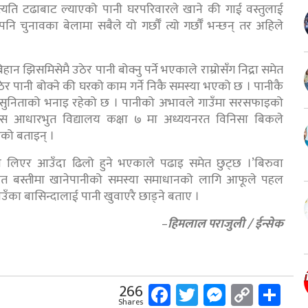
‘त्यति टढाबाट ल्याएको पानी घरपरिवारले खाने की गाई वस्तुलाई
 पनि चुनावका बेलामा सबैले यो गर्छौँ त्यो गर्छौँ भन्छन् तर अहिले
 झिसमिसेमै उठेर पानी बोक्नु पर्ने भएकाले राम्रोसँग निद्रा समेत
उठेर पानी बोक्ने की घरको काम गर्ने निकै समस्या भएको छ । पानीकै
ो सुनिताको भनाइ रहेको छ । पानीको अभावले गाउँमा सरसफाइको
ास आधारभुत विद्यालय कक्षा ७ मा अध्ययनरत विनिसा बिकले
ेको बताइन् ।
ी लिएर आउँदा ढिलो हुने भएकाले पढाइ समेत छुट्छ ।’बिरुवा
ो दलित बस्तीमा खानेपानीको समस्या समाधानको लागि आफूले पहल
ाउँका बासिन्दालाई पानी खुवाएरै छाड्ने बताए ।
–
हिमलाल पराजुली / ईन्सेक
Facebook
Twitter
Messeng
Copy
Sh
266
Shares