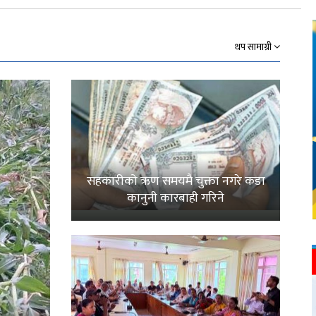
Link
थप सामाग्री
सहकारीको ऋण समयमै चुक्ता नगरे कडा
कानुनी कारबाही गरिने