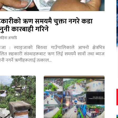
कारीको ऋण समयमै चुक्ता नगरे कडा
नुनी कारबाही गरिने
महिना अगाडि
ङ्जा : स्याङ्जाको बिरुवा गाउँपालिकाले आफ्नो क्षेत्रभित्र
चालित सहकारी संस्थाहरूबाट ऋण लिई समयमै सावाँ तथा ब्याज
तानी नगर्ने ऋणीहरूलाई तत्काल…