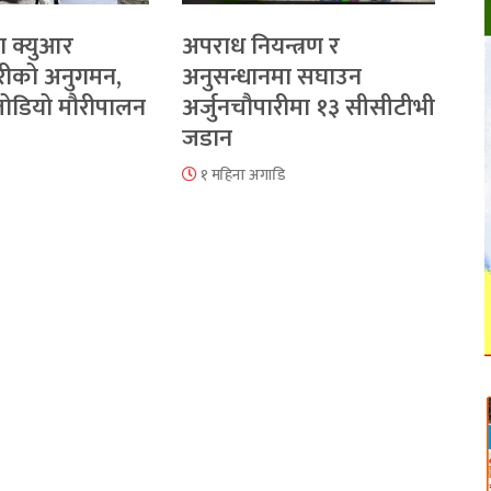
ा क्युआर
अपराध नियन्त्रण र
रीको अनुगमन,
अनुसन्धानमा सघाउन
 जोडियो मौरीपालन
अर्जुनचौपारीमा १३ सीसीटीभी
जडान
१ महिना अगाडि