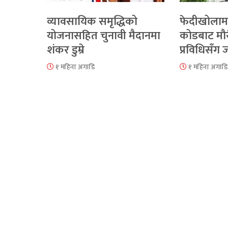
व्यावसायिक समृद्धिको
फेदीखोलाम
योजनासहित चुनावी मैदानमा
कोडबाट मौ
शंकर डुम्रे
प्रविधिसँग
१ महिना अगाडि
१ महिना अगाडि