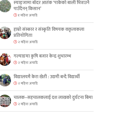
स्याङ्जामा बाँदर आतंक ‘पाकेको बाली भित्राउनै
पाउँदैनन् किसान’
१ महिना अगाडि
हाम्रो संस्कार र संस्कृति विषयक वक्तृत्वकला
प्रतियोगिता
२ महिना अगाडि
गल्याङमा कृषि बजार केन्द्र शुभारम्भ
२ महिना अगाडि
विद्यालयमै केरा खेती : उद्यमी बन्दै विद्यार्थी
२ महिना अगाडि
चालक–सहचालकलाई दश लाखको दुर्घटना बिमा
२ महिना अगाडि