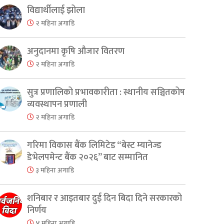
विद्यार्थीलाई झोला
२ महिना अगाडि
अनुदानमा कृषि औजार वितरण
२ महिना अगाडि
सुत्र प्रणालिको प्रभावकारीता : स्थानीय सञ्चितकोष
व्यवस्थापन प्रणाली
२ महिना अगाडि
गरिमा विकास बैंक लिमिटेड “बेस्ट म्यानेज्ड
डेभेलपमेन्ट बैंक २०२६” बाट सम्मानित
३ महिना अगाडि
शनिबार र आइतबार दुई दिन बिदा दिने सरकारको
er
are
निर्णय
४ महिना अगाडि