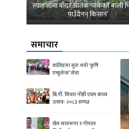
स्याङ्जामा बाँदर आतंक ‘पाकेको बाली भित
पाउँदैनन् किसान’
समाचार
वालिङमा सुरु भयो ‘कृषि
एम्बुलेन्स’ सेवा
बि.पी. विचार गोष्ठी एवम काव्य
उत्सव- २०८३ सम्पन्न
खेम सारुमगर र गोपाल