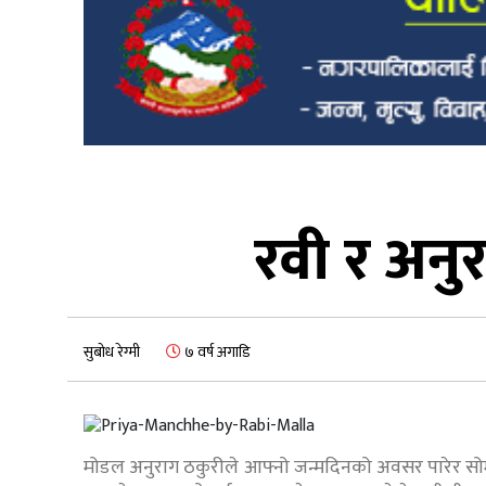
रवी र अनुर
सुबोध रेग्मी
७ वर्ष अगाडि
मोडल अनुराग ठकुरीले आफ्नो जन्मदिनको अवसर पारेर सो