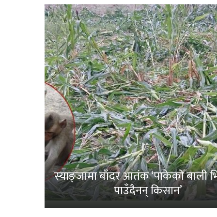
स्याङ्जामा बाँदर आतंक ‘पाकेको बाली भित
पाउँदैनन् किसान’