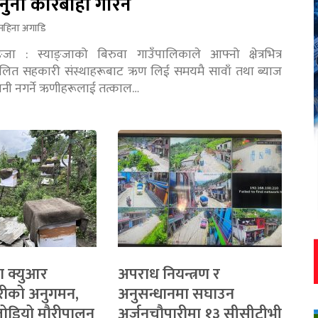
नुनी कारबाही गरिने
महिना अगाडि
ङ्जा : स्याङ्जाको बिरुवा गाउँपालिकाले आफ्नो क्षेत्रभित्र
चालित सहकारी संस्थाहरूबाट ऋण लिई समयमै सावाँ तथा ब्याज
तानी नगर्ने ऋणीहरूलाई तत्काल…
ा क्युआर
अपराध नियन्त्रण र
रीको अनुगमन,
अनुसन्धानमा सघाउन
 जोडियो मौरीपालन
अर्जुनचौपारीमा १३ सीसीटीभी