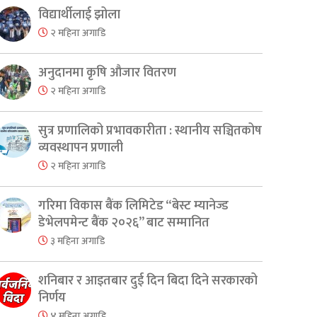
विद्यार्थीलाई झोला
२ महिना अगाडि
अनुदानमा कृषि औजार वितरण
२ महिना अगाडि
सुत्र प्रणालिको प्रभावकारीता : स्थानीय सञ्चितकोष
व्यवस्थापन प्रणाली
२ महिना अगाडि
गरिमा विकास बैंक लिमिटेड “बेस्ट म्यानेज्ड
er
are
डेभेलपमेन्ट बैंक २०२६” बाट सम्मानित
३ महिना अगाडि
शनिबार र आइतबार दुई दिन बिदा दिने सरकारको
निर्णय
४ महिना अगाडि