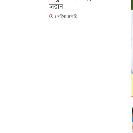
जडान
१ महिना अगाडि