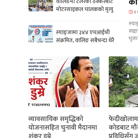
का
वालिङमा टेलरको ठक्करबाट
मोटरसाइकल चालकको मृत्यु
१ 
स्या
सञ्
स्याङ्जामा ३४४ एचआईभी
भुक्
संक्रमित, वालिङ सबैभन्दा धेरै
व्यावसायिक समृद्धिको
फेदीखोलाम
योजनासहित चुनावी मैदानमा
कोडबाट मौ
शंकर डुम्रे
प्रविधिसँग