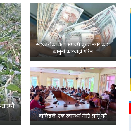
सहकारीको ऋण समयमै चुक्ता नगरे कडा
कानुनी कारबाही गरिने
्राउनै
वालिङले ‘एक स्वास्थ्य’ नीति लागू गर्ने