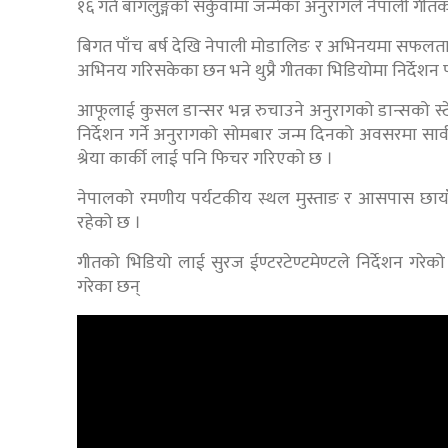
१६ गते बागलुङ्गको सर्कुवामा जन्मेका अनुरागले नेपाली 
बिगत पाँच बर्ष देखि नेपाली मोडालिङ र अभिनयमा सफलता
अभिनय गरिसकेका छन भने थुप्रै गीतका भिडियोमा निर्देशन
आफूलाई कुसल डान्सर भन्न रुचाउने अनुरागको डान्सको स्टेप
निर्देशन गर्ने अनुरागको सोमबार जन्म दिनको अवसरमा सार्
श्रेया कार्की लाई पनि फिचर गरिएको छ ।
नेपालको रमणीय पर्यटकीय स्थल मुस्ताङ र आसपास छाया
रहेको छ ।
गीतको भिडियो लाई सुरज ईण्टरटेण्टमेण्टले निर्देशन गरेक
गरेका छन्