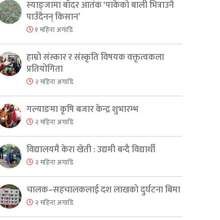
स्याङ्जामा बाँदर आतंक ‘पाकेको बाली भित्राउनै
पाउँदैनन् किसान’
१ महिना अगाडि
हाम्रो संस्कार र संस्कृति विषयक वक्तृत्वकला
प्रतियोगिता
२ महिना अगाडि
गल्याङमा कृषि बजार केन्द्र शुभारम्भ
२ महिना अगाडि
विद्यालयमै केरा खेती : उद्यमी बन्दै विद्यार्थी
२ महिना अगाडि
चालक–सहचालकलाई दश लाखको दुर्घटना बिमा
२ महिना अगाडि