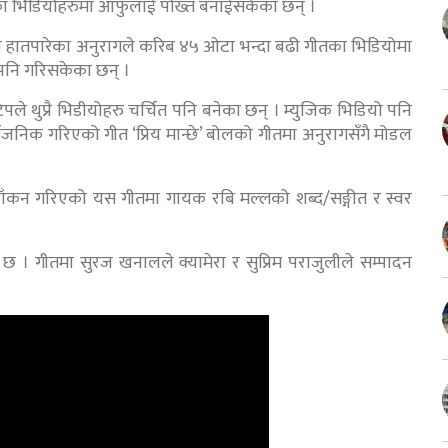
गीतका भिडियोहरुमा आफुलाई पोख्त बनाईसकेका छन् ।
 हातपारेका अनुरागले करिब ४५ ओटा भन्दा बढी गीतका भिडियोमा
 पनि गरिसकेका छन् ।
ले थुप्रै भिडीयोहरु चर्चित पनि बनेका छन् । म्युजिक भिडियो पनि
वजनिक गरिएको गीत ‘प्रिय मान्छे’ बोलको गीतमा अनुरागसँगै मोडल
ँकन गरिएको यस गीतमा गायक रबि मल्लको शब्द/सङ्गीत र स्वर
ो छ । गीतमा सुरज खनालले क्यामेरा र सुप्रिम पराजुलीले सम्पादन