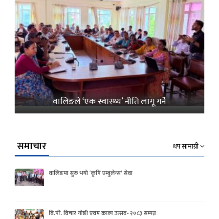
वालिङले ‘एक स्वास्थ्य’ नीति लागू गर्ने
समाचार
थप सामाग्री
वालिङमा सुरु भयो ‘कृषि एम्बुलेन्स’ सेवा
बि.पी. विचार गोष्ठी एवम काव्य उत्सव- २०८३ सम्पन्न