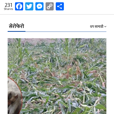
Facebook
Twitter
Messenger
Copy
Share
231
Shares
Link
सेरोफेरो
थप सामाग्री