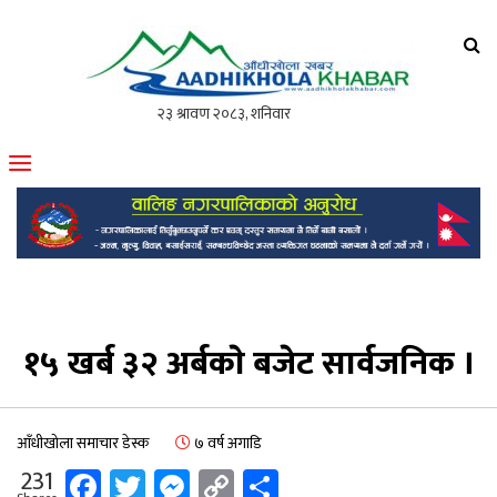
आँधीखोला खवर
मोफसलकै लोकप्रिय अनलाइन पत्रिका
१५ खर्ब ३२ अर्बकाे बजेट सार्वजनिक ।
आँधीखोला समाचार डेस्क
७ वर्ष अगाडि
Facebook
Twitter
Messenger
Copy
Share
231