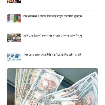
खेम सारुमगर र गोपाल जिटीलाई कञ्चन पत्रकरिता पुरस्कार
वालिङमा टेलरको ठक्करबाट मोटरसाइकल चालकको मृत्यु
स्याङ्जामा ३४४ एचआईभी संक्रमित, वालिङ सबैभन्दा धेरै