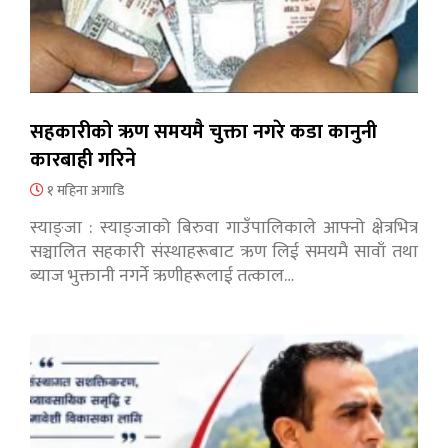
सहकारीको ऋण समयमै चुक्ता नगरे कडा कानुनी
कारबाही गरिने
१ महिना अगाडि
स्याङ्जा : स्याङ्जाको बिरुवा गाउँपालिकाले आफ्नो क्षेत्रभित्र
सञ्चालित सहकारी संस्थाहरूबाट ऋण लिई समयमै सावाँ तथा
ब्याज भुक्तानी नगर्ने ऋणीहरूलाई तत्काल…