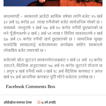
काठमाण्डाै – सरकारले आउँदो आर्थिक वर्षका लागि बजेट १५ खर्ब
३२ अर्ब ९६ करोड ७१ लाख रुपैयाँको बजेट सार्वजनिक गरेको छ ।
यसमध्ये चालुतर्फ ९ खर्ब ५७ अर्ब १० करोड रुपैयाँ छुट्याएको छ
भने पूँजीगततर्फ ४ खर्ब ८ अर्ब ५९ लाख र वित्तिय व्यवस्थातर्फ १ खर्ब
६७ अर्ब ८५ करोड रुपैयाँ खर्च छुट्याएको छ । सामाजिक सुरक्षा
भत्तादेखि सांसदलाई बजेटसम्मका कार्यक्रम समेटेर सरकारले
लाेकप्रिय बजेट ल्याएकाे छ ।
बजेटको स्रोत जुटाउन सरकारलेराजश्वबाट ९ खर्ब ८१ अर्ब १३ करोड
उठाउने, वैदेशिक अनुदानबाट ५७ अर्ब ९९ करोड जुटाउने योजना छ
। अपुग ४ खर्ब रुपैयाँ मध्ये २ खर्ब ९८ अर्ब वैदेशिक ऋणबाट र अरु१
खर्ब ९५ अर्ब आन्तरिक ऋणबाट पूर्ति गरिने बजेटमा उल्लेख छ ।
Facebook Comments Box
आँधीखोला समाचार डेस्क
७ वर्ष अगाडि