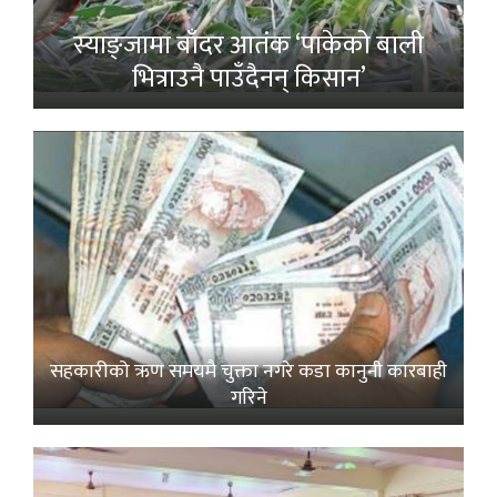
स्याङ्जामा बाँदर आतंक ‘पाकेको बाली
भित्राउनै पाउँदैनन् किसान’
सहकारीको ऋण समयमै चुक्ता नगरे कडा कानुनी कारबाही
गरिने