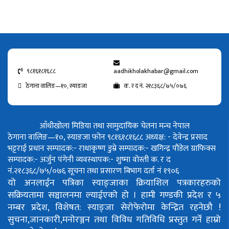
९८१६१८१६८८
aadhikholakhabar@gmail.com
ठेगाना वालिङ—१०, स्याङजा
क. र द नं. २१८३६८/७५/०७६
आँधीखोला मिडिया तथा सामुदायिक चेतना मन्च नेपाल
ठेगाना वालिङ—१०, स्याङजा फोन ९८१६१८१६८८
अध्यक्ष: - देवेन्द्र प्रसाद
भट्टराई
प्रधान सम्पादक:- राधाकृष्ण डुम्रे
सम्पादक:- खगिन्द्र पौडेल
ग्राफिक्स
सम्पादक:- अर्जुन पंगेनी
व्यवस्थापक:- शुष्मा वोस्ती
क. र द
नं.२१८३६८/७५/०७६
सूचना तथा प्रसारण बिभाग दर्ता नं १९०६
यो अनलाईन पत्रिका स्याङ्जाका क्रियाशिल पत्रकारहरुको
सक्रियतामा सञ्चालनमा ल्याईएको हो ।
हामी गण्डकी प्रदेश र ५
नम्बर प्रदेश, विशेषत: स्याङ्जा सेरोफेरोमा केन्द्रित रहनेछौ !
सुचना,जानकारी,मनोरञ्जन तथा विविध गतिविधि प्रस्तुत गर्ने हाम्रो