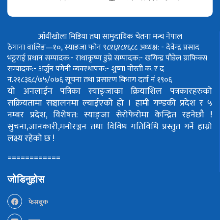
आँधीखोला मिडिया तथा सामुदायिक चेतना मन्च नेपाल
ठेगाना वालिङ—१०, स्याङजा फोन ९८१६१८१६८८
अध्यक्ष: - देवेन्द्र प्रसाद
भट्टराई
प्रधान सम्पादक:- राधाकृष्ण डुम्रे
सम्पादक:- खगिन्द्र पौडेल
ग्राफिक्स
सम्पादक:- अर्जुन पंगेनी
व्यवस्थापक:- शुष्मा वोस्ती
क. र द
नं.२१८३६८/७५/०७६
सूचना तथा प्रसारण बिभाग दर्ता नं १९०६
यो अनलाईन पत्रिका स्याङ्जाका क्रियाशिल पत्रकारहरुको
सक्रियतामा सञ्चालनमा ल्याईएको हो ।
हामी गण्डकी प्रदेश र ५
नम्बर प्रदेश, विशेषत: स्याङ्जा सेरोफेरोमा केन्द्रित रहनेछौ !
सुचना,जानकारी,मनोरञ्जन तथा विविध गतिविधि प्रस्तुत गर्ने हाम्रो
लक्ष्य रहेको छ !
============
जोडिनुहोस
फेसबुक