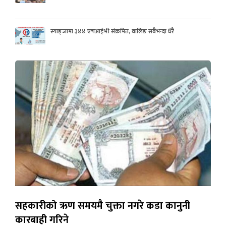
स्याङ्जामा ३४४ एचआईभी संक्रमित, वालिङ सबैभन्दा धेरै
सहकारीको ऋण समयमै चुक्ता नगरे कडा कानुनी
कारबाही गरिने