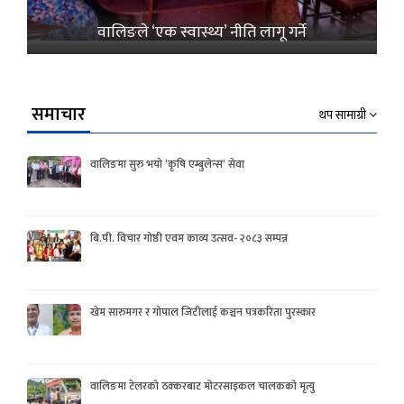
वालिङले ‘एक स्वास्थ्य’ नीति लागू गर्ने
समाचार
थप सामाग्री
वालिङमा सुरु भयो ‘कृषि एम्बुलेन्स’ सेवा
बि.पी. विचार गोष्ठी एवम काव्य उत्सव- २०८३ सम्पन्न
खेम सारुमगर र गोपाल जिटीलाई कञ्चन पत्रकरिता पुरस्कार
वालिङमा टेलरको ठक्करबाट मोटरसाइकल चालकको मृत्यु