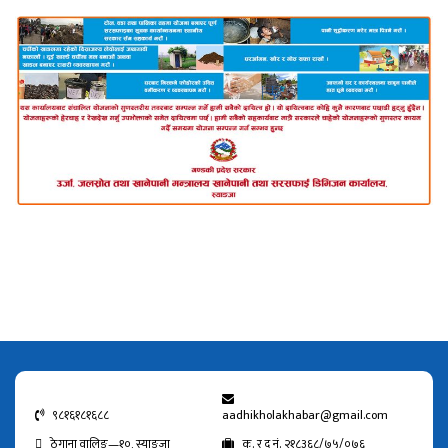
९८१६१८१६८८
aadhikholakhabar@gmail.com
ठेगाना वालिङ—१०, स्याङजा
क. र द नं. २१८३६८/७५/०७६