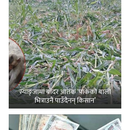
स्याङ्जामा बाँदर आतंक ‘पाकेको बाली
भित्राउनै पाउँदैनन् किसान’