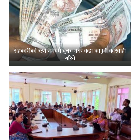
सहकारीको ऋण समयमै चुक्ता नगरे कडा कानुनी कारबाही
गरिने