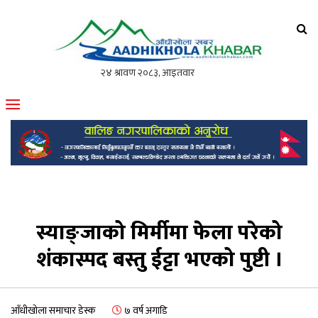
आँधीखोला खवर
मोफसलकै लोकप्रिय अनलाइन पत्रिका
स्याङ्जाको मिर्मीमा फेला परेको
शंकास्पद बस्तु ईट्टा भएको पुष्टी ।
आँधीखोला समाचार डेस्क
७ वर्ष अगाडि