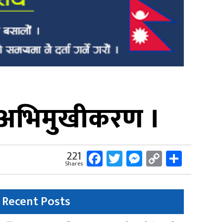
 अभिमुखीकरण ।
Facebook
Twitter
Messenger
Copy
Share
221
Shares
Link
Recent Posts