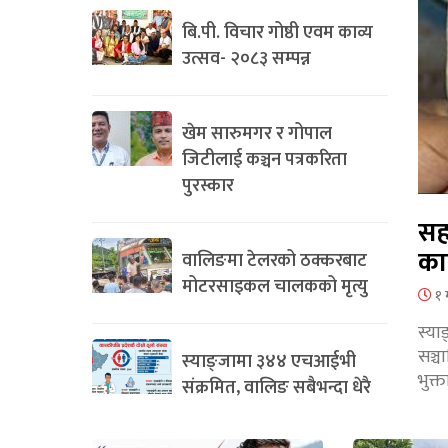
बि.पी. विचार गोष्ठी एवम काव्य
उत्सव- २०८३ सम्पन्न
खेम सारुमगर र गोपाल
जिटीलाई कञ्चन पत्रकरिता
पुरस्कार
सह
का
वालिङमा टेलरको ठक्करबाट
मोटरसाइकल चालकको मृत्यु
१ 
स्या
सञ्
स्याङ्जामा ३४४ एचआईभी
भुक्
संक्रमित, वालिङ सबैभन्दा धेरै