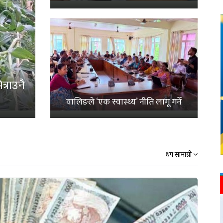
्राउनै
वालिङले ‘एक स्वास्थ्य’ नीति लागू गर्ने
थप सामाग्री