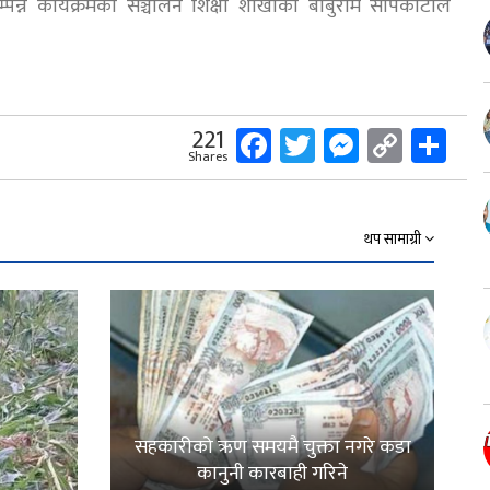
्पन्न कार्यक्रमको सञ्चालन शिक्षा शाखाका बाबुराम सापकोटाले
Facebook
Twitter
Messeng
Copy
Sh
221
Shares
Link
थप सामाग्री
सहकारीको ऋण समयमै चुक्ता नगरे कडा
कानुनी कारबाही गरिने