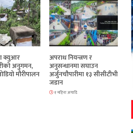
ा क्युआर
अपराध नियन्त्रण र
रीको अनुगमन,
अनुसन्धानमा सघाउन
 जोडियो मौरीपालन
अर्जुनचौपारीमा १३ सीसीटीभी
जडान
१ महिना अगाडि