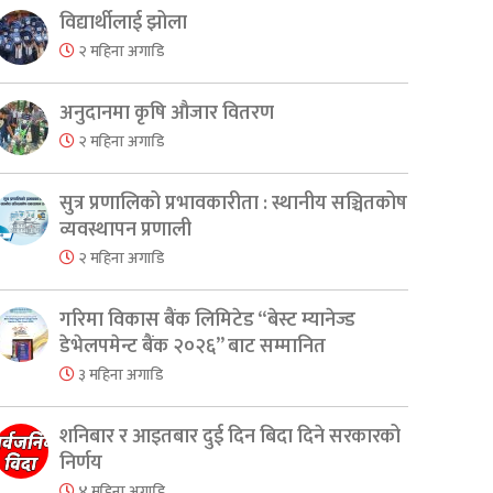
विद्यार्थीलाई झोला
२ महिना अगाडि
अनुदानमा कृषि औजार वितरण
er
are
२ महिना अगाडि
सुत्र प्रणालिको प्रभावकारीता : स्थानीय सञ्चितकोष
व्यवस्थापन प्रणाली
२ महिना अगाडि
गरिमा विकास बैंक लिमिटेड “बेस्ट म्यानेज्ड
डेभेलपमेन्ट बैंक २०२६” बाट सम्मानित
३ महिना अगाडि
शनिबार र आइतबार दुई दिन बिदा दिने सरकारको
निर्णय
४ महिना अगाडि