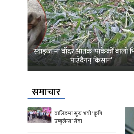
स्याङ्जामा बाँदर आतंक ‘पाकेको बाली भित
पाउँदैनन् किसान’
समाचार
वालिङमा सुरु भयो ‘कृषि
एम्बुलेन्स’ सेवा