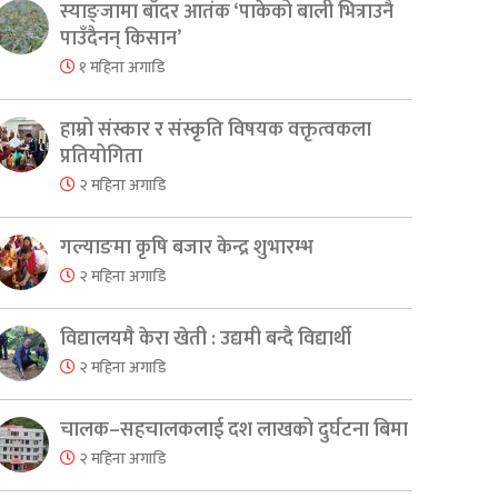
स्याङ्जामा बाँदर आतंक ‘पाकेको बाली भित्राउनै
पाउँदैनन् किसान’
१ महिना अगाडि
हाम्रो संस्कार र संस्कृति विषयक वक्तृत्वकला
प्रतियोगिता
२ महिना अगाडि
गल्याङमा कृषि बजार केन्द्र शुभारम्भ
२ महिना अगाडि
विद्यालयमै केरा खेती : उद्यमी बन्दै विद्यार्थी
२ महिना अगाडि
चालक–सहचालकलाई दश लाखको दुर्घटना बिमा
२ महिना अगाडि