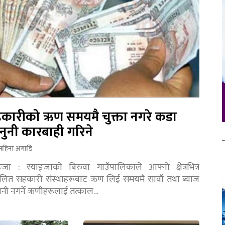
कारीको ऋण समयमै चुक्ता नगरे कडा
नुनी कारबाही गरिने
महिना अगाडि
ङ्जा : स्याङ्जाको बिरुवा गाउँपालिकाले आफ्नो क्षेत्रभित्र
चालित सहकारी संस्थाहरूबाट ऋण लिई समयमै सावाँ तथा ब्याज
तानी नगर्ने ऋणीहरूलाई तत्काल…