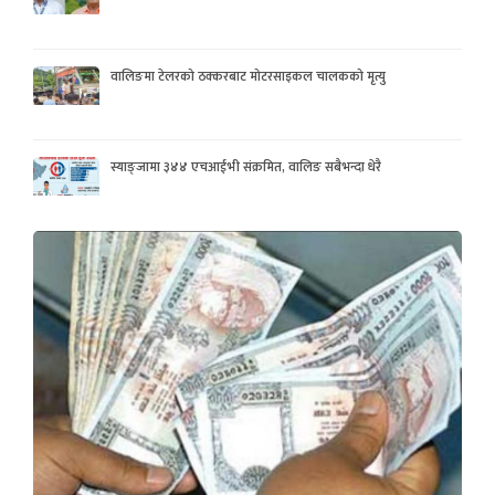
वालिङमा टेलरको ठक्करबाट मोटरसाइकल चालकको मृत्यु
स्याङ्जामा ३४४ एचआईभी संक्रमित, वालिङ सबैभन्दा धेरै