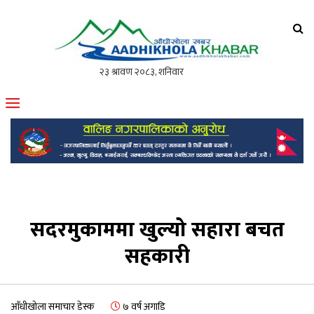
आँधीखोला खवर
मोफसलकै लोकप्रिय अनलाइन पत्रिका
सदरमुकाममा खुल्यो सहारा बचत
सहकारी
आँधीखोला समाचार डेस्क
७ वर्ष अगाडि