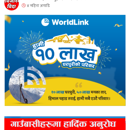
४ महिना अगाडि