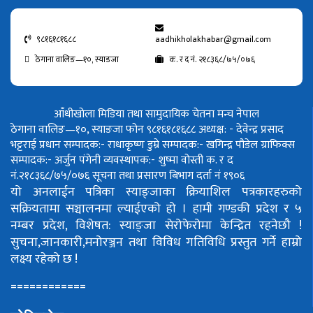
९८१६१८१६८८
aadhikholakhabar@gmail.com
ठेगाना वालिङ—१०, स्याङजा
क. र द नं. २१८३६८/७५/०७६
आँधीखोला मिडिया तथा सामुदायिक चेतना मन्च नेपाल
ठेगाना वालिङ—१०, स्याङजा फोन ९८१६१८१६८८
अध्यक्ष: - देवेन्द्र प्रसाद
भट्टराई
प्रधान सम्पादक:- राधाकृष्ण डुम्रे
सम्पादक:- खगिन्द्र पौडेल
ग्राफिक्स
सम्पादक:- अर्जुन पंगेनी
व्यवस्थापक:- शुष्मा वोस्ती
क. र द
नं.२१८३६८/७५/०७६
सूचना तथा प्रसारण बिभाग दर्ता नं १९०६
यो अनलाईन पत्रिका स्याङ्जाका क्रियाशिल पत्रकारहरुको
सक्रियतामा सञ्चालनमा ल्याईएको हो ।
हामी गण्डकी प्रदेश र ५
नम्बर प्रदेश, विशेषत: स्याङ्जा सेरोफेरोमा केन्द्रित रहनेछौ !
सुचना,जानकारी,मनोरञ्जन तथा विविध गतिविधि प्रस्तुत गर्ने हाम्रो
लक्ष्य रहेको छ !
============