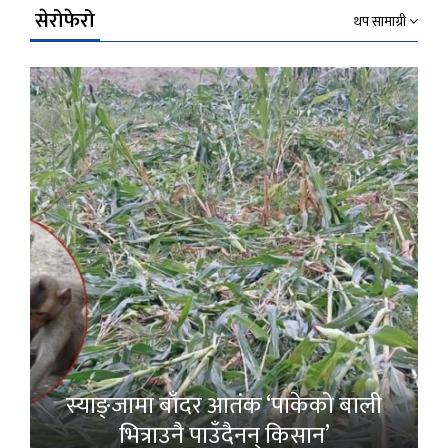
सेरोफेरो
थप सामाग्री
स्याङ्जामा बाँदर आतंक ‘पाकेको बाली
भित्राउनै पाउँदैनन् किसान’