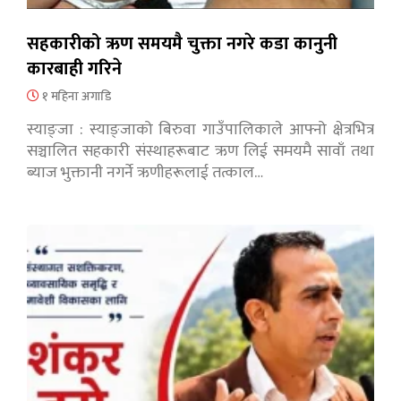
सहकारीको ऋण समयमै चुक्ता नगरे कडा कानुनी
कारबाही गरिने
१ महिना अगाडि
स्याङ्जा : स्याङ्जाको बिरुवा गाउँपालिकाले आफ्नो क्षेत्रभित्र
सञ्चालित सहकारी संस्थाहरूबाट ऋण लिई समयमै सावाँ तथा
ब्याज भुक्तानी नगर्ने ऋणीहरूलाई तत्काल…