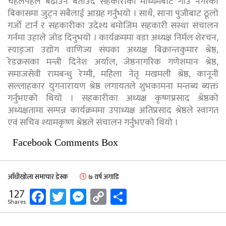
चहलपहल बढाउने बताउदै सहकारीका माध्यमबाट गाउ नगरको
बिकासमा जुट्न सबैलाई आग्रह गर्नुभयो । साथै, साना पुजीबाट ठूलो
गर्जो टार्न र सहकारीका उदेश्य बमोजिम सहकारी सस्था संचालन
गर्नमा उहाले जोड दिनुभयो । कार्यक्रममा वडा अध्यक्ष निर्मल शेरचन,
स्याङ्जा उद्योग वाणिज्य संघका अध्यक्ष बिक्रान्तकुमार श्रेष्ठ,
रेडक्रसका मन्त्री दिनेश अर्याल, जेष्ठनागरिक गणेशमान श्रेष्ठ,
समाजसेवी रामबन्धु रेग्मी, महिला नेतृ मखमली श्रेष्ठ, कानूनी
सल्लाहकार युगनारायण श्रेष्ठ लगायतले शुभकामना मन्तब्य ब्यक्त
गर्नुभएको थियो । सहकारीका अध्यक्ष कृष्णप्रसाद श्रेष्ठको
अध्यक्षतामा सम्पन्न कार्यक्रममा उपाध्यक्ष अतिप्रसाद श्रेष्ठले स्वागत
एवं सचिव श्यामकृष्ण श्रेष्ठले संचालन गर्नुभएको थियो ।
Facebook Comments Box
आँधीखोला समाचार डेस्क
७ वर्ष अगाडि
Facebook
Twitter
Messenger
Copy
Share
127
Shares
Link