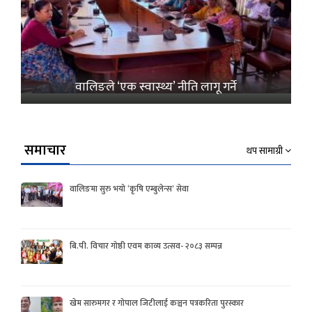
वालिङले ‘एक स्वास्थ्य’ नीति लागू गर्ने
समाचार
थप सामाग्री
वालिङमा सुरु भयो ‘कृषि एम्बुलेन्स’ सेवा
बि.पी. विचार गोष्ठी एवम काव्य उत्सव- २०८३ सम्पन्न
खेम सारुमगर र गोपाल जिटीलाई कञ्चन पत्रकरिता पुरस्कार