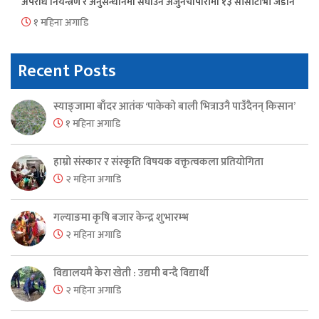
अपराध नियन्त्रण र अनुसन्धानमा सघाउन अर्जुनचौपारीमा १३ सीसीटीभी जडान
१ महिना अगाडि
Recent Posts
स्याङ्जामा बाँदर आतंक ‘पाकेको बाली भित्राउनै पाउँदैनन् किसान’
१ महिना अगाडि
हाम्रो संस्कार र संस्कृति विषयक वक्तृत्वकला प्रतियोगिता
२ महिना अगाडि
गल्याङमा कृषि बजार केन्द्र शुभारम्भ
२ महिना अगाडि
विद्यालयमै केरा खेती : उद्यमी बन्दै विद्यार्थी
२ महिना अगाडि