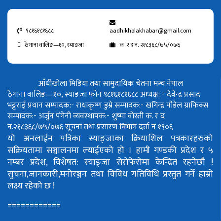
९८१६१८१६८८
aadhikholakhabar@gmail.com
ठेगाना वालिङ—१०, स्याङजा
क. र द नं. २१८३६८/७५/०७६
आँधीखोला मिडिया तथा सामुदायिक चेतना मन्च नेपाल
ठेगाना वालिङ—१०, स्याङजा फोन ९८१६१८१६८८
अध्यक्ष: - देवेन्द्र प्रसाद
भट्टराई
प्रधान सम्पादक:- राधाकृष्ण डुम्रे
सम्पादक:- खगिन्द्र पौडेल
ग्राफिक्स
सम्पादक:- अर्जुन पंगेनी
व्यवस्थापक:- शुष्मा वोस्ती
क. र द
नं.२१८३६८/७५/०७६
सूचना तथा प्रसारण बिभाग दर्ता नं १९०६
यो अनलाईन पत्रिका स्याङ्जाका क्रियाशिल पत्रकारहरुको
सक्रियतामा सञ्चालनमा ल्याईएको हो ।
हामी गण्डकी प्रदेश र ५
नम्बर प्रदेश, विशेषत: स्याङ्जा सेरोफेरोमा केन्द्रित रहनेछौ !
सुचना,जानकारी,मनोरञ्जन तथा विविध गतिविधि प्रस्तुत गर्ने हाम्रो
लक्ष्य रहेको छ !
============