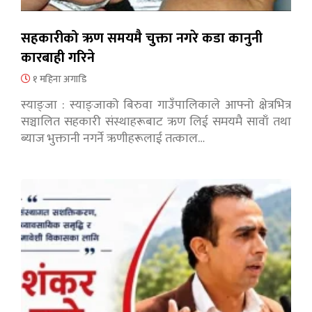
सहकारीको ऋण समयमै चुक्ता नगरे कडा कानुनी
कारबाही गरिने
१ महिना अगाडि
स्याङ्जा : स्याङ्जाको बिरुवा गाउँपालिकाले आफ्नो क्षेत्रभित्र
सञ्चालित सहकारी संस्थाहरूबाट ऋण लिई समयमै सावाँ तथा
ब्याज भुक्तानी नगर्ने ऋणीहरूलाई तत्काल…