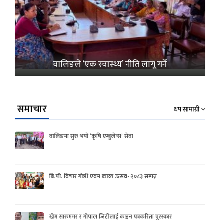
वालिङले ‘एक स्वास्थ्य’ नीति लागू गर्ने
समाचार
थप सामाग्री
वालिङमा सुरु भयो ‘कृषि एम्बुलेन्स’ सेवा
बि.पी. विचार गोष्ठी एवम काव्य उत्सव- २०८३ सम्पन्न
खेम सारुमगर र गोपाल जिटीलाई कञ्चन पत्रकरिता पुरस्कार