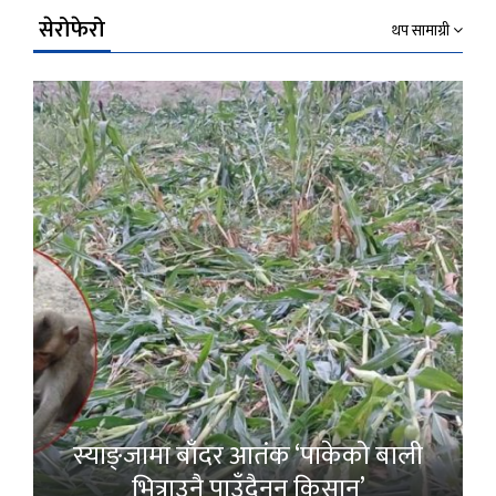
सेरोफेरो
थप सामाग्री
स्याङ्जामा बाँदर आतंक ‘पाकेको बाली
भित्राउनै पाउँदैनन् किसान’