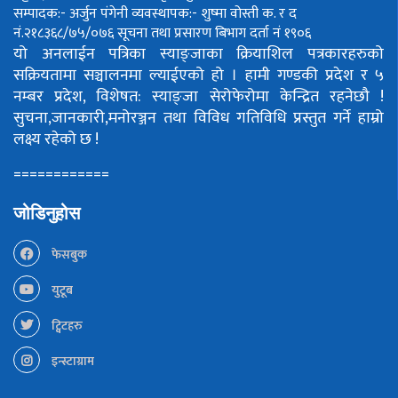
सम्पादक:- अर्जुन पंगेनी
व्यवस्थापक:- शुष्मा वोस्ती
क. र द
नं.२१८३६८/७५/०७६
सूचना तथा प्रसारण बिभाग दर्ता नं १९०६
यो अनलाईन पत्रिका स्याङ्जाका क्रियाशिल पत्रकारहरुको
सक्रियतामा सञ्चालनमा ल्याईएको हो ।
हामी गण्डकी प्रदेश र ५
नम्बर प्रदेश, विशेषत: स्याङ्जा सेरोफेरोमा केन्द्रित रहनेछौ !
सुचना,जानकारी,मनोरञ्जन तथा विविध गतिविधि प्रस्तुत गर्ने हाम्रो
लक्ष्य रहेको छ !
============
जोडिनुहोस
फेसबुक
युटूब
ट्विटहरु
इन्स्टाग्राम