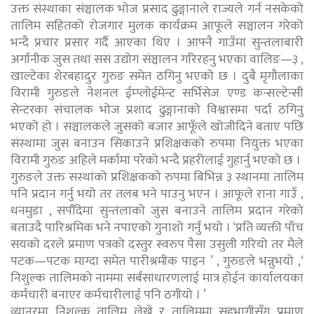
उक्त संस्थाका संञ्चालक भोज प्रसाद ढुङ्गानाले राज्यले गर्न नसकेको
तालिम सहितको रोजगार मुलक कार्यक्रम आफूले सञ्चालन गरेको
भन्दै प्रचार प्रसार गर्दै आएका थिए । आफ्नै गाउँमा सुन्तलाबारी
अर्गानीक जुस तथा सस उद्योग संञ्चालन गरिरहनु भएका वालिङ—३ ,
खाल्टेका शेरबहादुर गुरुङ समेत ठगिनु भएको छ । दुबै मृगौलाका
विरामी गुरुङले नेशनल ईम्प्लोईमेन्ट सर्भिसेज एण्ड कन्सल्टेन्सी
सेन्टरका संचालक भोज प्रशाद ढुङ्गानाको विश्वासमा पर्दा ठगिनु
भएको हो । सञ्चालकले जुसको बजार आफूँले खोजीदिने बताए पछि
संस्थामा जुस बनाउन सिकाउने प्रशिक्षकको रुपमा नियुक्त भएका
विरामी गुरुङ अहिले मर्कामा परेको भन्दै प्रहरीलाई गुहार्नु भएको छ ।
गुरुङले उक्त सस्थांको प्रशिक्षकको रुपमा बिभिन्न ३ स्थानमा तालिम
पनि प्रदान गर्नु भयो तर तलब भने पाउनु भएन । आफूले राना गाउँ ,
धनमुडा , सपौँदेमा सुन्तलाको जुस बनाउने तालिम प्रदान गरेको
बताउदै पारिश्रमिक भने नपाएको गुनाशो गर्नु भयो । ‘प्रति व्यक्ती पाँच
सयको दरले प्रमाण पत्रको दस्तुर स्वरुप पैसा उसुली गरियो तर मैले
पटक—पटक माग्दा समेत पारीश्रमीक पाइन ’ , गुरुङले भन्नुभयो ,‘
निशुल्क तालिमको नाममा सर्बसाधारणलाई मात्र होईन कार्यालयका
कर्मचारी बनाएर कर्मचारीलाई पनि ठगीयो । ’
व्यानरमा निशुल्क तालिम लेख्ने र तालिममा सहभागीसँग प्रमाण