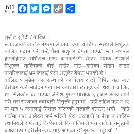
Facebook
Twitter
Messenger
Copy
Share
611
Shares
Link
सुशील सुबेदी / वालिङ :
स्याङजाको वालिङ नगरपालिकाको एक व्यक्तीगत संस्थाले निशुल्क
तालिम प्रदान गर्ने भन्दै पैसा अशुलेर वेपत्ता भएको छ । नेशनल
ईम्प्लोईमेन्ट सर्भिसेज एण्ड कन्सल्टेन्सी सेन्टर नामक संस्थाले
निशुल्क तालिमको बोर्ड राखेर गाँउ—गाउँका सोझा साझा
नागरिकलाई भ्रम फैलाई पैसा असुलेर बेपत्ता भएको हो ।
वालिङ ९ भुम्रेमा यस संस्थाको कार्यालय राखी बिभिन्न वडा बाट
बेरोजगारको आबेदन फर्म भर्न कर्मचारी खटाईएको थियो । वालिङ
१२ सिर्सेकोट घर भएका जेनीश गुरुङ मासीक ६ हजार तलब खाने
गरी यस संस्थाको कर्मचारी नियुक्ती हुनुभयो । उहाँ सहित वडा नं १२
मा मात्र ५ जनालाई नियुक्त गरिएको गुरुङले बताउनु भयो । ‘गाउँ
गाउँमा गएर आबेदन फर्म भरियो पैसा उठाइयो न पैसा न तालिम
स्थानियले हामीलाई कि पैसा ले, कि तालिम ले भन्न थाले के गर्नु हामी
बाध्य भएर प्रहरीसँग न्याय माग्न आएका छौँ गुरुङले भन्नुभयो ।’