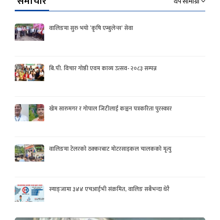
समाचार
थप सामाग्री
वालिङमा सुरु भयो ‘कृषि एम्बुलेन्स’ सेवा
बि.पी. विचार गोष्ठी एवम काव्य उत्सव- २०८३ सम्पन्न
खेम सारुमगर र गोपाल जिटीलाई कञ्चन पत्रकरिता पुरस्कार
वालिङमा टेलरको ठक्करबाट मोटरसाइकल चालकको मृत्यु
स्याङ्जामा ३४४ एचआईभी संक्रमित, वालिङ सबैभन्दा धेरै