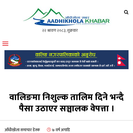
आँधीखोला खवर
मोफसलकै लोकप्रिय अनलाइन पत्रिका
वालिङमा निशुल्क तालिम दिने भन्दै
पैसा उठाएर सञ्चालक वेपत्ता ।
आँधीखोला समाचार डेस्क
७ वर्ष अगाडि