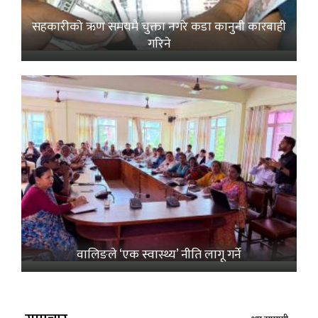
सहकारीको ऋण समयमै चुक्ता नगरे कडा कानुनी कारबाही
गरिने
वालिङले ‘एक स्वास्थ्य’ नीति लागू गर्ने