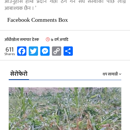
आउनुहोस हामी प्रदान गर्छाै ठग गर्ने संघ संस्थाको पछि लाग्न
आबाश्यक छैन । ’
Facebook Comments Box
आँधीखोला समाचार डेस्क
७ वर्ष अगाडि
Facebook
Twitter
Messenger
Copy
Share
611
Shares
Link
सेरोफेरो
थप सामाग्री