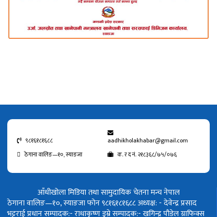
९८१६१८१६८८
aadhikholakhabar@gmail.com
ठेगाना वालिङ—१०, स्याङजा
क. र द नं. २१८३६८/७५/०७६
आँधीखोला मिडिया तथा सामुदायिक चेतना मन्च नेपाल
ठेगाना वालिङ—१०, स्याङजा फोन ९८१६१८१६८८
अध्यक्ष: - देवेन्द्र प्रसाद
भट्टराई
प्रधान सम्पादक:- राधाकृष्ण डुम्रे
सम्पादक:- खगिन्द्र पौडेल
ग्राफिक्स