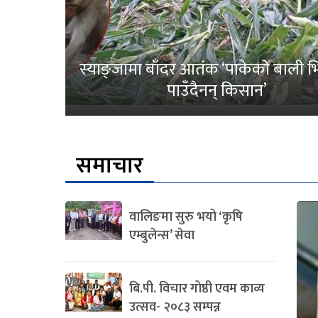
स्याङ्जामा बाँदर आतंक ‘पाकेको बाली भित
पाउँदैनन् किसान’
समाचार
वालिङमा सुरु भयो ‘कृषि
एम्बुलेन्स’ सेवा
बि.पी. विचार गोष्ठी एवम काव्य
उत्सव- २०८३ सम्पन्न