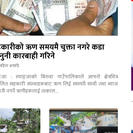
कारीको ऋण समयमै चुक्ता नगरे कडा
नुनी कारबाही गरिने
महिना अगाडि
ङ्जा : स्याङ्जाको बिरुवा गाउँपालिकाले आफ्नो क्षेत्रभित्र
चालित सहकारी संस्थाहरूबाट ऋण लिई समयमै सावाँ तथा ब्याज
तानी नगर्ने ऋणीहरूलाई तत्काल…