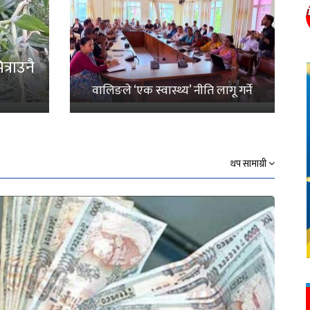
्राउनै
वालिङले ‘एक स्वास्थ्य’ नीति लागू गर्ने
थप सामाग्री