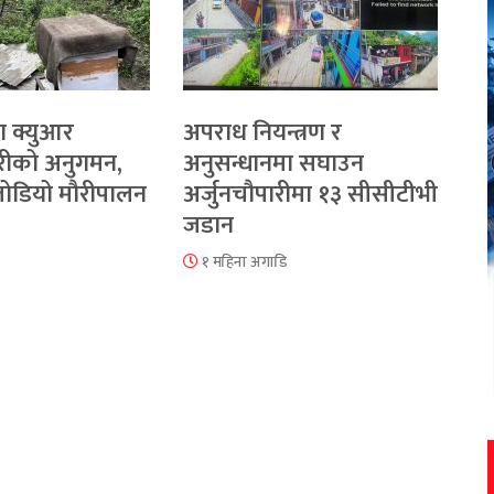
ा क्युआर
अपराध नियन्त्रण र
रीको अनुगमन,
अनुसन्धानमा सघाउन
 जोडियो मौरीपालन
अर्जुनचौपारीमा १३ सीसीटीभी
जडान
१ महिना अगाडि