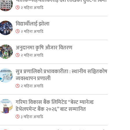
चालक–सहचालकलाई दश लाखको दुर्घटना बिमा
२ महिना अगाडि
er
are
विद्यार्थीलाई झोला
२ महिना अगाडि
अनुदानमा कृषि औजार वितरण
२ महिना अगाडि
सुत्र प्रणालिको प्रभावकारीता : स्थानीय सञ्चितकोष
व्यवस्थापन प्रणाली
२ महिना अगाडि
गरिमा विकास बैंक लिमिटेड “बेस्ट म्यानेज्ड
डेभेलपमेन्ट बैंक २०२६” बाट सम्मानित
३ महिना अगाडि