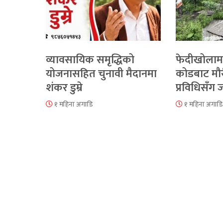
व्यावसायिक समृद्धिको
फेदीखोलाम
योजनासहित चुनावी मैदानमा
कोडबाट मौ
शंकर डुम्रे
प्रविधिसँग
१ महिना अगाडि
१ महिना अगाडि