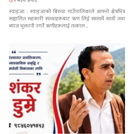
१ महिना अगाडि
स्याङ्जा : स्याङ्जाको बिरुवा गाउँपालिकाले आफ्नो क्षेत्रभित्र
सञ्चालित सहकारी संस्थाहरूबाट ऋण लिई समयमै सावाँ तथा
ब्याज भुक्तानी नगर्ने ऋणीहरूलाई तत्काल…