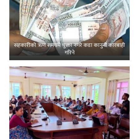
सहकारीको ऋण समयमै चुक्ता नगरे कडा कानुनी कारबाही
गरिने