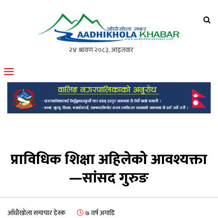
आँधीखोला खवर
मोफसलकै लोकप्रिय अनलाइन पत्रिका
प्राविधिक शिक्षा अहिलेको आवश्यक्ता
—सांसद गुरुङ
आँधीखोला समाचार डेस्क
७ वर्ष अगाडि