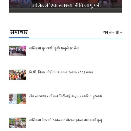
वालिङले ‘एक स्वास्थ्य’ नीति लागू गर्ने
समाचार
थप सामाग्री
वालिङमा सुरु भयो ‘कृषि एम्बुलेन्स’ सेवा
बि.पी. विचार गोष्ठी एवम काव्य उत्सव- २०८३ सम्पन्न
खेम सारुमगर र गोपाल जिटीलाई कञ्चन पत्रकरिता पुरस्कार
वालिङमा टेलरको ठक्करबाट मोटरसाइकल चालकको मृत्यु