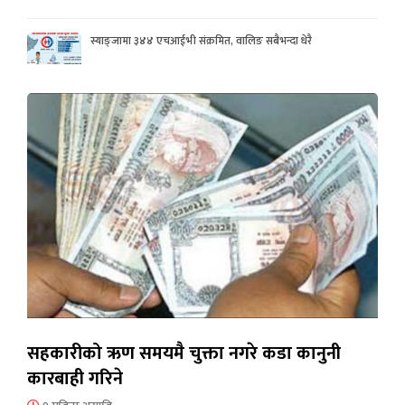
स्याङ्जामा ३४४ एचआईभी संक्रमित, वालिङ सबैभन्दा धेरै
सहकारीको ऋण समयमै चुक्ता नगरे कडा कानुनी
कारबाही गरिने