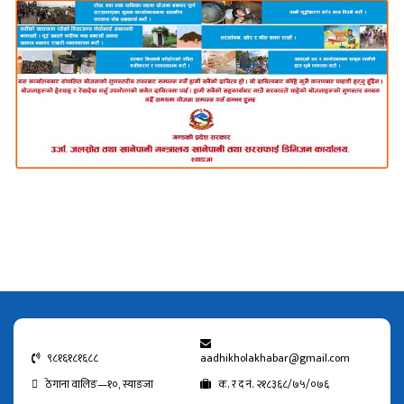
९८१६१८१६८८
aadhikholakhabar@gmail.com
ठेगाना वालिङ—१०, स्याङजा
क. र द नं. २१८३६८/७५/०७६