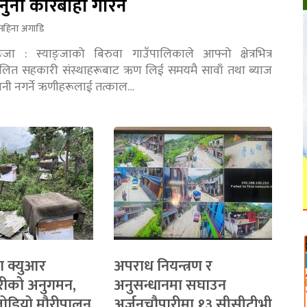
नुनी कारबाही गरिने
महिना अगाडि
ङ्जा : स्याङ्जाको बिरुवा गाउँपालिकाले आफ्नो क्षेत्रभित्र
चालित सहकारी संस्थाहरूबाट ऋण लिई समयमै सावाँ तथा ब्याज
तानी नगर्ने ऋणीहरूलाई तत्काल…
ा क्युआर
अपराध नियन्त्रण र
रीको अनुगमन,
अनुसन्धानमा सघाउन
 जोडियो मौरीपालन
अर्जुनचौपारीमा १३ सीसीटीभी