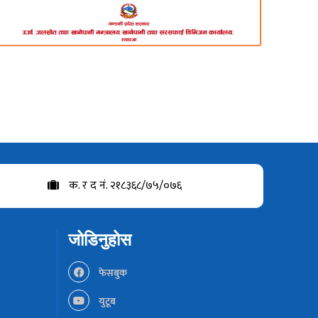
क. र द नं. २१८३६८/७५/०७६
जोडिनुहोस
फेसबुक
युटूब