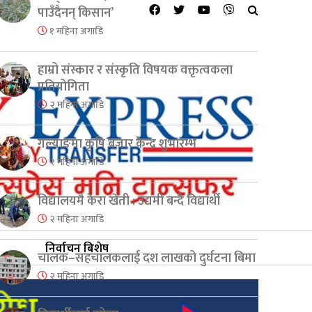
पाउँदैनन् किसान’
१ महिना अगाडि
हाम्रो संस्कार र संस्कृति विषयक वक्तृत्वकला
प्रतियोगिता
२ महिना अगाडि
गल्याङमा कृषि बजार केन्द्र शुभारम्भ
२ महिना अगाडि
विद्यालयमै केरा खेती : उद्यमी बन्दै विद्यार्थी
२ महिना अगाडि
निर्वाचन बिशेष
चालक–सहचालकलाई दश लाखको दुर्घटना बिमा
२ महिना अगाडि