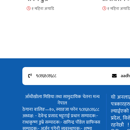
१ महिना अगाडि
१ महिना अगाडि
९८१६१८१६८८
aadh
आँधीखोला मिडिया तथा सामुदायिक चेतना मन्च
यो अनलाईन
नेपाल
पत्रकार
ठेगाना वालिङ—१०, स्याङजा फोन ९८१६१८१६८८
ल्याईएको 
अध्यक्ष: - देवेन्द्र प्रसाद भट्टराई
प्रधान सम्पादक:-
प्रदेश, वि
राधाकृष्ण डुम्रे
सम्पादक:- खगिन्द्र पौडेल
ग्राफिक्स
रहनेछौ 
सम्पादक:- अर्जुन पंगेनी
व्यवस्थापक:- शुष्मा