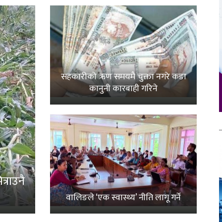
सहकारीको ऋण समयमै चुक्ता नगरे कडा
कानुनी कारबाही गरिने
्राउनै
वालिङले ‘एक स्वास्थ्य’ नीति लागू गर्ने