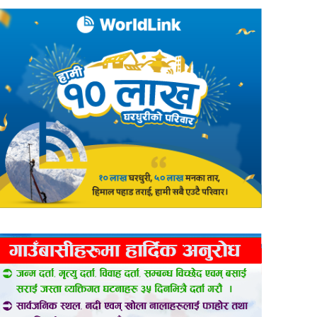
er
are