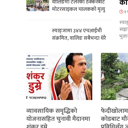
का
वालिङमा टेलरको ठक्करबाट
मोटरसाइकल चालकको मृत्यु
१ 
स्या
सञ्
स्याङ्जामा ३४४ एचआईभी
भुक्
संक्रमित, वालिङ सबैभन्दा धेरै
व्यावसायिक समृद्धिको
फेदीखोलाम
योजनासहित चुनावी मैदानमा
कोडबाट मौ
शंकर डुम्रे
प्रविधिसँग