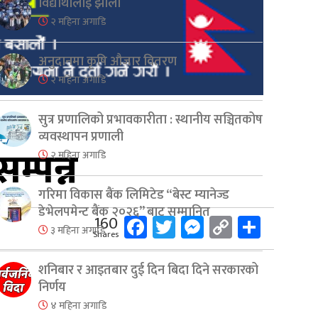
विद्यार्थीलाई झोला
२ महिना अगाडि
अनुदानमा कृषि औजार वितरण
२ महिना अगाडि
सुत्र प्रणालिको प्रभावकारीता : स्थानीय सञ्चितकोष
व्यवस्थापन प्रणाली
म्पन्न
२ महिना अगाडि
गरिमा विकास बैंक लिमिटेड “बेस्ट म्यानेज्ड
डेभेलपमेन्ट बैंक २०२६” बाट सम्मानित
Facebook
Twitter
Messenger
Copy
Share
160
३ महिना अगाडि
Shares
Link
शनिबार र आइतबार दुई दिन बिदा दिने सरकारको
निर्णय
४ महिना अगाडि