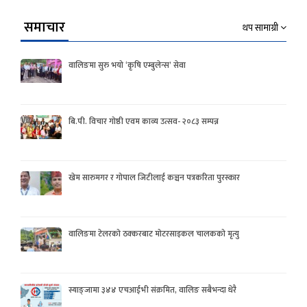
समाचार
थप सामाग्री
वालिङमा सुरु भयो ‘कृषि एम्बुलेन्स’ सेवा
बि.पी. विचार गोष्ठी एवम काव्य उत्सव- २०८३ सम्पन्न
खेम सारुमगर र गोपाल जिटीलाई कञ्चन पत्रकरिता पुरस्कार
वालिङमा टेलरको ठक्करबाट मोटरसाइकल चालकको मृत्यु
स्याङ्जामा ३४४ एचआईभी संक्रमित, वालिङ सबैभन्दा धेरै