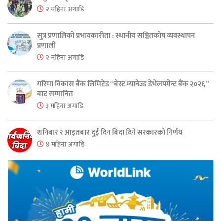
२ महिना अगाडि
सुत्र प्रणालिको प्रभावकारीता : स्थानीय सञ्चितकोष व्यवस्थापन
प्रणाली
२ महिना अगाडि
गरिमा विकास बैंक लिमिटेड “बेस्ट म्यानेज्ड डेभेलपमेन्ट बैंक २०२६”
बाट सम्मानित
३ महिना अगाडि
शनिबार र आइतबार दुई दिन बिदा दिने सरकारको निर्णय
४ महिना अगाडि