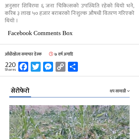
अनुसार शिविरमा ६ जना चिकित्सको उपस्थिति रहेको थियो भने,
करिब ३ लाख ५० हजार बराबरको निःशुल्क औषधी वितरण गरिएको
थियो ।
Facebook Comments Box
आँधीखोला समाचार डेस्क
७ वर्ष अगाडि
Facebook
Twitter
Messenger
Copy
Share
220
Shares
Link
सेरोफेरो
थप सामाग्री