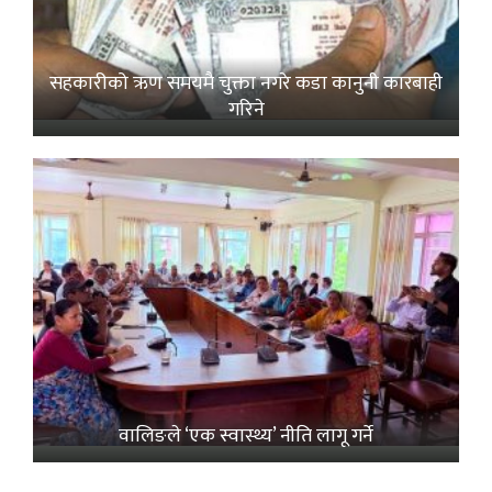
सहकारीको ऋण समयमै चुक्ता नगरे कडा कानुनी कारबाही
गरिने
वालिङले ‘एक स्वास्थ्य’ नीति लागू गर्ने