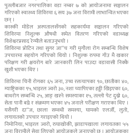
पुतलीबजार नगरपालिका वडा नम्बर ७ को आयोजनामा सञ्चालन
गरिएको स्वास्थ्य शिविरमा ६ सय ३७ जना विरामी लाभान्वित भएका
छन् ।
कास्की मोडेल अस्पतालसँगको सहकार्यमा सञ्चालन गरिएको
शिविरमा निशुल्क औषधी समेत वितरण गरिएको वडाध्यक्ष
विशेश्वरप्रसाद रेग्मीले बताउनुभयो ।
शिविरमा प्रोटिन तथा सुगर जा“च गरी मृगौला रोग सम्बन्धि विशेष
उपचारमा सहयोग गरिएको थियो । निशुल्क रुपमा गाँउ मै खकार
परिक्षण गरी क्षयरोग बारे जानकारी लिन पाउदा वडावासी निक्कै
खुशी भएका थिए ।
शिविरमा चिनी रोगका ६५ जना, उच्च रक्तचापका ९०, छातीका ४०,
ग्याष्ट्रिकका ९५, भाइरल ज्वरो ३०, नशा च्यापिएका हड्डी खिइएका ६०,
बाथरोग सम्बन्धि २५, आङ् खस्ने समस्याका १५, तल्लो पेट दुख्ने ६०,
सेता पानी बग्ने र संक्रमण भएका ४५ जनाले परीक्षण गराएका थिए ।
यसैगरी दा“ज, छाला सम्वधी समस्या, घामको एलर्जी, लुतो,
लगायतको उपचार गराइएको थियो ।
निमोनिया, भाइरल ज्वरो, रुघाखोकी, झाडापखाला लगायतका ५५
जना विरामीले सेवा लिएको आयोजकले जनाएको छ । आयोजकका