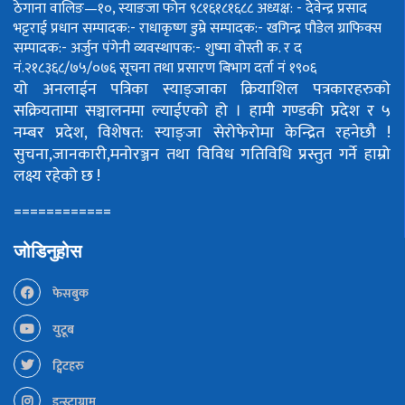
ठेगाना वालिङ—१०, स्याङजा फोन ९८१६१८१६८८
अध्यक्ष: - देवेन्द्र प्रसाद
भट्टराई
प्रधान सम्पादक:- राधाकृष्ण डुम्रे
सम्पादक:- खगिन्द्र पौडेल
ग्राफिक्स
सम्पादक:- अर्जुन पंगेनी
व्यवस्थापक:- शुष्मा वोस्ती
क. र द
नं.२१८३६८/७५/०७६
सूचना तथा प्रसारण बिभाग दर्ता नं १९०६
यो अनलाईन पत्रिका स्याङ्जाका क्रियाशिल पत्रकारहरुको
सक्रियतामा सञ्चालनमा ल्याईएको हो ।
हामी गण्डकी प्रदेश र ५
नम्बर प्रदेश, विशेषत: स्याङ्जा सेरोफेरोमा केन्द्रित रहनेछौ !
सुचना,जानकारी,मनोरञ्जन तथा विविध गतिविधि प्रस्तुत गर्ने हाम्रो
लक्ष्य रहेको छ !
============
जोडिनुहोस
फेसबुक
युटूब
ट्विटहरु
इन्स्टाग्राम