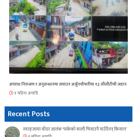
अपराध नियन्त्रण र अनुसन्धानमा सघाउन अर्जुनचौपारीमा १३ सीसीटीभी जडान
१ महिना अगाडि
Recent Posts
स्याङ्जामा बाँदर आतंक ‘पाकेको बाली भित्राउनै पाउँदैनन् किसान’
१ महिना अगाडि