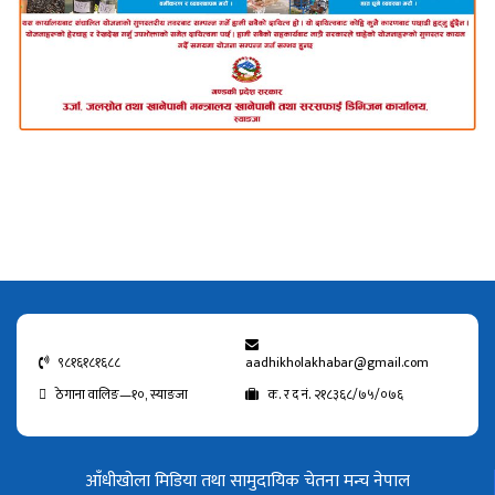
९८१६१८१६८८
aadhikholakhabar@gmail.com
ठेगाना वालिङ—१०, स्याङजा
क. र द नं. २१८३६८/७५/०७६
आँधीखोला मिडिया तथा सामुदायिक चेतना मन्च नेपाल