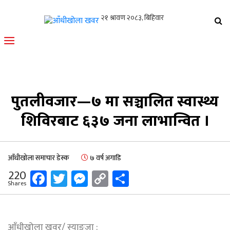
आँधीखोला खवर
मोफसलकै लोकप्रिय अनलाइन पत्रिका
पुतलीवजार—७ मा सञ्चालित स्वास्थ्य
शिविरबाट ६३७ जना लाभान्वित ।
आँधीखोला समाचार डेस्क
७ वर्ष अगाडि
Facebook
Twitter
Messenger
Copy
Share
220
Shares
Link
आँधीखोला खवर/ स्याङ्जा :