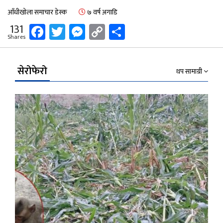
आँधीखोला समाचार डेस्क
७ वर्ष अगाडि
Facebook
Twitter
Messenger
Copy
Share
131
Shares
Link
सेरोफेरो
थप सामाग्री