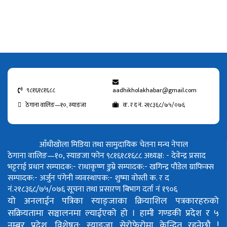
९८१६१८१६८८
aadhikholakhabar@gmail.com
ठेगाना वालिङ—१०, स्याङजा
क. र द नं. २१८३६८/७५/०७६
आँधीखोला मिडिया तथा सामुदायिक चेतना मन्च नेपाल
ठेगाना वालिङ—१०, स्याङजा फोन ९८१६१८१६८८
अध्यक्ष: - देवेन्द्र प्रसाद
भट्टराई
प्रधान सम्पादक:- राधाकृष्ण डुम्रे
सम्पादक:- खगिन्द्र पौडेल
ग्राफिक्स
सम्पादक:- अर्जुन पंगेनी
व्यवस्थापक:- शुष्मा वोस्ती
क. र द
नं.२१८३६८/७५/०७६
सूचना तथा प्रसारण बिभाग दर्ता नं १९०६
यो अनलाईन पत्रिका स्याङ्जाका क्रियाशिल पत्रकारहरुको
सक्रियतामा सञ्चालनमा ल्याईएको हो ।
हामी गण्डकी प्रदेश र ५
नम्बर प्रदेश, विशेषत: स्याङ्जा सेरोफेरोमा केन्द्रित रहनेछौ !