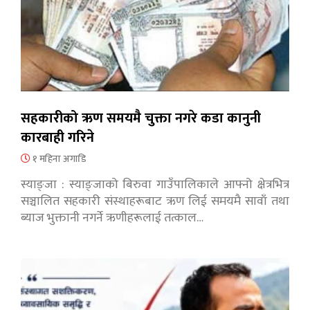
सहकारीको ऋण समयमै चुक्ता नगरे कडा कानुनी
कारबाही गरिने
१ महिना अगाडि
स्याङ्जा : स्याङ्जाको बिरुवा गाउँपालिकाले आफ्नो क्षेत्रभित्र
सञ्चालित सहकारी संस्थाहरूबाट ऋण लिई समयमै सावाँ तथा
ब्याज भुक्तानी नगर्ने ऋणीहरूलाई तत्काल…