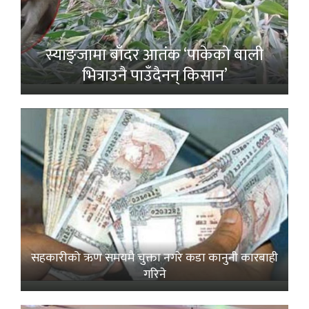
स्याङ्जामा बाँदर आतंक ‘पाकेको बाली
भित्राउनै पाउँदैनन् किसान’
सहकारीको ऋण समयमै चुक्ता नगरे कडा कानुनी कारबाही
गरिने