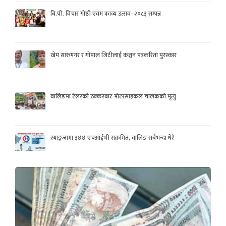
बि.पी. विचार गोष्ठी एवम काव्य उत्सव- २०८३ सम्पन्न
खेम सारुमगर र गोपाल जिटीलाई कञ्चन पत्रकरिता पुरस्कार
वालिङमा टेलरको ठक्करबाट मोटरसाइकल चालकको मृत्यु
स्याङ्जामा ३४४ एचआईभी संक्रमित, वालिङ सबैभन्दा धेरै