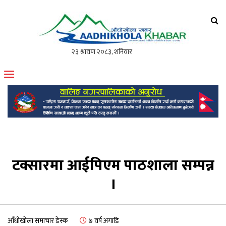
आँधीखोला खवर
मोफसलकै लोकप्रिय अनलाइन पत्रिका
टक्सारमा आईपिएम पाठशाला सम्पन्न
।
आँधीखोला समाचार डेस्क
७ वर्ष अगाडि