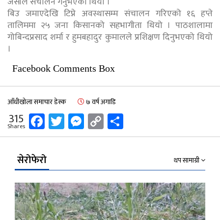
जैसीले संचालन गर्नुभएको थियो ।
बिउ जमाएदेखि टिप्ने अवस्थासम्म संचालन गरिएको १६ हप्ते
तालिममा २५ जना किसानको सहभागीता थियो । पाठशालामा
गोबिन्दप्रसाद शर्मा र हुमबहादुर कुमालले प्रशिक्षण दिनुभएको थियो
।
Facebook Comments Box
आँधीखोला समाचार डेस्क
७ वर्ष अगाडि
Facebook
Twitter
Messenger
Copy
Share
315
Shares
Link
सेरोफेरो
थप सामाग्री