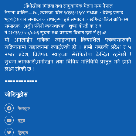
आँधीखोला मिडिया तथा सामुदायिक चेतना मन्च नेपाल
ठेगाना वालिङ—१०, स्याङजा फोन ९८१६१८१६८८
अध्यक्ष: - देवेन्द्र प्रसाद
भट्टराई
प्रधान सम्पादक:- राधाकृष्ण डुम्रे
सम्पादक:- खगिन्द्र पौडेल
ग्राफिक्स
सम्पादक:- अर्जुन पंगेनी
व्यवस्थापक:- शुष्मा वोस्ती
क. र द
नं.२१८३६८/७५/०७६
सूचना तथा प्रसारण बिभाग दर्ता नं १९०६
यो अनलाईन पत्रिका स्याङ्जाका क्रियाशिल पत्रकारहरुको
सक्रियतामा सञ्चालनमा ल्याईएको हो ।
हामी गण्डकी प्रदेश र ५
नम्बर प्रदेश, विशेषत: स्याङ्जा सेरोफेरोमा केन्द्रित रहनेछौ !
सुचना,जानकारी,मनोरञ्जन तथा विविध गतिविधि प्रस्तुत गर्ने हाम्रो
लक्ष्य रहेको छ !
============
जोडिनुहोस
फेसबुक
युटूब
ट्विटहरु