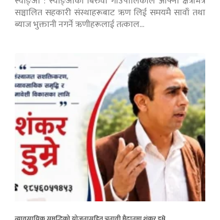
स्याङ्जा : स्याङ्जाको बिरुवा गाउँपालिकाले आफ्नो क्षेत्रभित्र
सञ्चालित सहकारी संस्थाहरूबाट ऋण लिई समयमै सावाँ तथा
ब्याज भुक्तानी नगर्ने ऋणीहरूलाई तत्काल…
व्यावसायिक समृद्धिको योजनासहित चुनावी मैदानमा शंकर डुम्रे