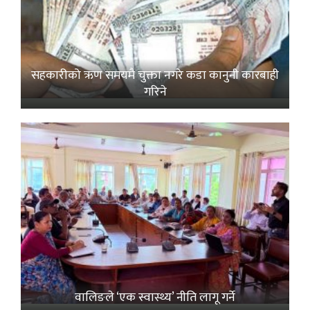
सहकारीको ऋण समयमै चुक्ता नगरे कडा कानुनी कारबाही
गरिने
वालिङले ‘एक स्वास्थ्य’ नीति लागू गर्ने