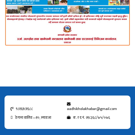
९८१६१८१६८८
aadhikholakhabar@gmail.com
ठेगाना वालिङ—१०, स्याङजा
क. र द नं. २१८३६८/७५/०७६