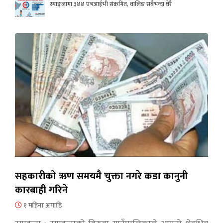
स्याङ्जामा ३४४ एचआईभी संक्रमित, वालिङ सबैभन्दा धेरै
सहकारीको ऋण समयमै चुक्ता नगरे कडा कानुनी
कारबाही गरिने
१ महिना अगाडि