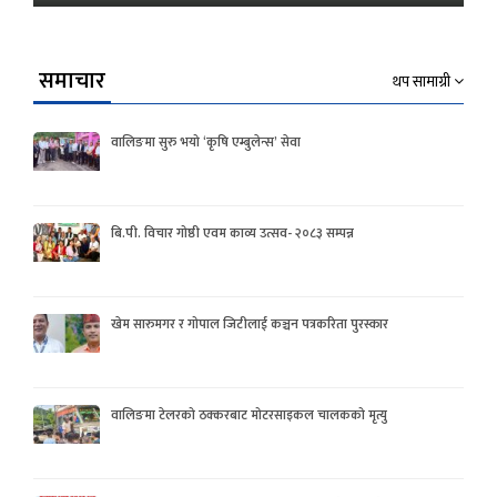
समाचार
थप सामाग्री
वालिङमा सुरु भयो ‘कृषि एम्बुलेन्स’ सेवा
बि.पी. विचार गोष्ठी एवम काव्य उत्सव- २०८३ सम्पन्न
खेम सारुमगर र गोपाल जिटीलाई कञ्चन पत्रकरिता पुरस्कार
वालिङमा टेलरको ठक्करबाट मोटरसाइकल चालकको मृत्यु