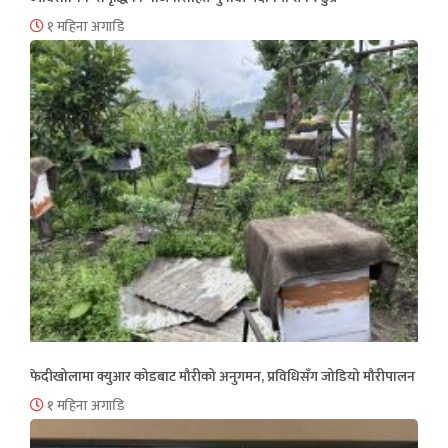
१ महिना अगाडि
फेदीखोलामा क्युआर कोडबाट मौरीको अनुगमन, प्रविधिसँग जोडियो मौरीपालन
१ महिना अगाडि