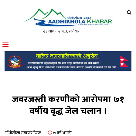
आँधीखोला खवर
मोफसलकै लोकप्रिय अनलाइन पत्रिका
जबरजस्ती करणीको आरोपमा ७१
वर्षीय बृद्ध जेल चलान ।
आँधीखोला समाचार डेस्क
७ वर्ष अगाडि