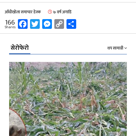
आँधीखोला समाचार डेस्क
७ वर्ष अगाडि
Facebook
Twitter
Messenger
Copy
Share
166
Shares
Link
सेरोफेरो
थप सामाग्री