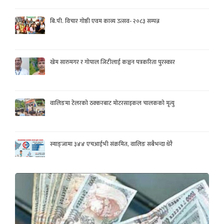
बि.पी. विचार गोष्ठी एवम काव्य उत्सव- २०८३ सम्पन्न
खेम सारुमगर र गोपाल जिटीलाई कञ्चन पत्रकरिता पुरस्कार
वालिङमा टेलरको ठक्करबाट मोटरसाइकल चालकको मृत्यु
स्याङ्जामा ३४४ एचआईभी संक्रमित, वालिङ सबैभन्दा धेरै