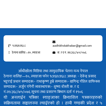
९८१६१८१६८८
aadhikholakhabar@gmail.com
ठेगाना वालिङ—१०, स्याङजा
क. र द नं. २१८३६८/७५/०७६
आँधीखोला मिडिया तथा सामुदायिक चेतना मन्च नेपाल
ठेगाना वालिङ—१०, स्याङजा फोन ९८१६१८१६८८
अध्यक्ष: - देवेन्द्र प्रसाद
भट्टराई
प्रधान सम्पादक:- राधाकृष्ण डुम्रे
सम्पादक:- खगिन्द्र पौडेल
ग्राफिक्स
सम्पादक:- अर्जुन पंगेनी
व्यवस्थापक:- शुष्मा वोस्ती
क. र द
नं.२१८३६८/७५/०७६
सूचना तथा प्रसारण बिभाग दर्ता नं १९०६
यो अनलाईन पत्रिका स्याङ्जाका क्रियाशिल पत्रकारहरुको
सक्रियतामा सञ्चालनमा ल्याईएको हो ।
हामी गण्डकी प्रदेश र ५