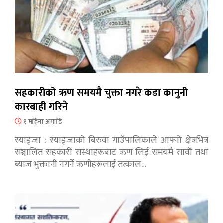
सहकारीको ऋण समयमै चुक्ता नगरे कडा कानुनी
कारबाही गरिने
१ महिना अगाडि
स्याङ्जा : स्याङ्जाको बिरुवा गाउँपालिकाले आफ्नो क्षेत्रभित्र
सञ्चालित सहकारी संस्थाहरूबाट ऋण लिई समयमै सावाँ तथा
ब्याज भुक्तानी नगर्ने ऋणीहरूलाई तत्काल…