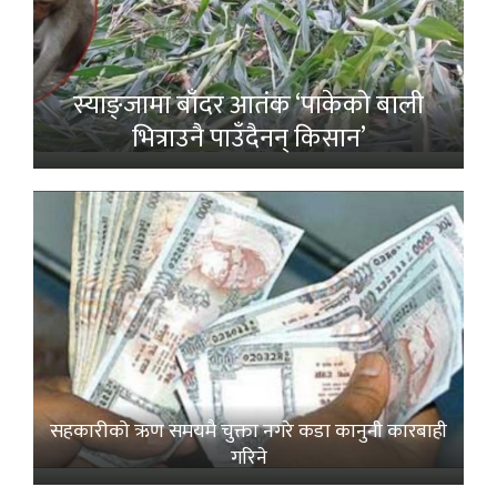
स्याङ्जामा बाँदर आतंक ‘पाकेको बाली
भित्राउनै पाउँदैनन् किसान’
सहकारीको ऋण समयमै चुक्ता नगरे कडा कानुनी कारबाही
गरिने