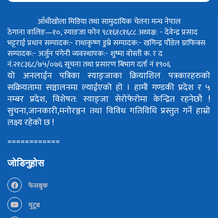
आँधीखोला मिडिया तथा सामुदायिक चेतना मन्च नेपाल
ठेगाना वालिङ—१०, स्याङजा फोन ९८१६१८१६८८
अध्यक्ष: - देवेन्द्र प्रसाद
भट्टराई
प्रधान सम्पादक:- राधाकृष्ण डुम्रे
सम्पादक:- खगिन्द्र पौडेल
ग्राफिक्स
सम्पादक:- अर्जुन पंगेनी
व्यवस्थापक:- शुष्मा वोस्ती
क. र द
नं.२१८३६८/७५/०७६
सूचना तथा प्रसारण बिभाग दर्ता नं १९०६
यो अनलाईन पत्रिका स्याङ्जाका क्रियाशिल पत्रकारहरुको
सक्रियतामा सञ्चालनमा ल्याईएको हो ।
हामी गण्डकी प्रदेश र ५
नम्बर प्रदेश, विशेषत: स्याङ्जा सेरोफेरोमा केन्द्रित रहनेछौ !
सुचना,जानकारी,मनोरञ्जन तथा विविध गतिविधि प्रस्तुत गर्ने हाम्रो
लक्ष्य रहेको छ !
============
जोडिनुहोस
फेसबुक
युटूब