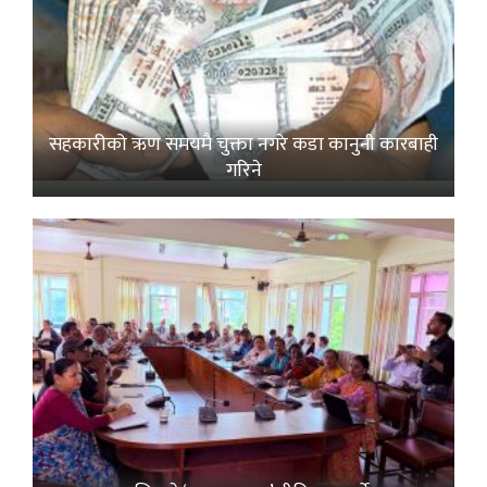
सहकारीको ऋण समयमै चुक्ता नगरे कडा कानुनी कारबाही
गरिने