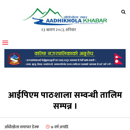
आँधीखोला खवर
मोफसलकै लोकप्रिय अनलाइन पत्रिका
आईपिएम पाठशाला सम्वन्धी तालिम
सम्पन्न ।
आँधीखोला समाचार डेस्क
७ वर्ष अगाडि