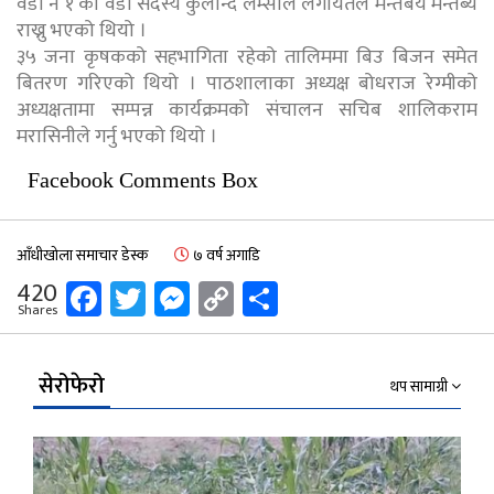
वडा नं १ का वडा सदस्य कुलान्द लम्साल लगायतले मन्तबय मन्तब्य
राख्नु भएको थियो ।
३५ जना कृषकको सहभागिता रहेको तालिममा बिउ बिजन समेत
बितरण गरिएको थियो । पाठशालाका अध्यक्ष बोधराज रेग्मीको
अध्यक्षतामा सम्पन्न कार्यक्रमको संचालन सचिब शालिकराम
मरासिनीले गर्नु भएको थियो ।
Facebook Comments Box
आँधीखोला समाचार डेस्क
७ वर्ष अगाडि
Facebook
Twitter
Messenger
Copy
Share
420
Shares
Link
सेरोफेरो
थप सामाग्री