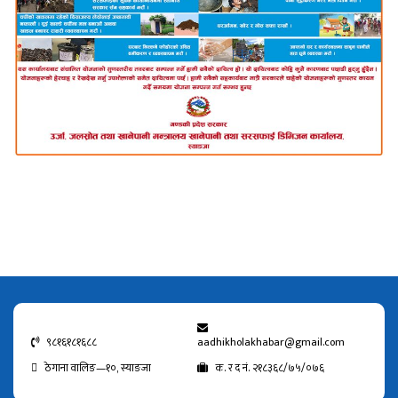
९८१६१८१६८८
aadhikholakhabar@gmail.com
ठेगाना वालिङ—१०, स्याङजा
क. र द नं. २१८३६८/७५/०७६