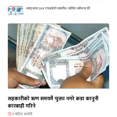
स्याङ्जामा ३४४ एचआईभी संक्रमित, वालिङ सबैभन्दा धेरै
सहकारीको ऋण समयमै चुक्ता नगरे कडा कानुनी
कारबाही गरिने
१ महिना अगाडि