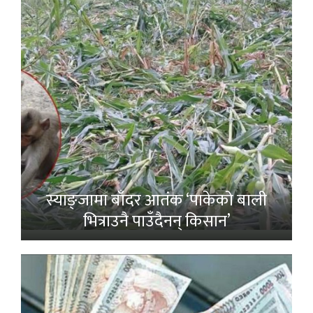
स्याङ्जामा बाँदर आतंक ‘पाकेको बाली
भित्राउनै पाउँदैनन् किसान’