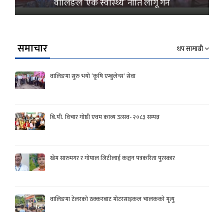
वालिङले ‘एक स्वास्थ्य’ नीति लागू गर्ने
समाचार
थप सामाग्री
वालिङमा सुरु भयो ‘कृषि एम्बुलेन्स’ सेवा
बि.पी. विचार गोष्ठी एवम काव्य उत्सव- २०८३ सम्पन्न
खेम सारुमगर र गोपाल जिटीलाई कञ्चन पत्रकरिता पुरस्कार
वालिङमा टेलरको ठक्करबाट मोटरसाइकल चालकको मृत्यु