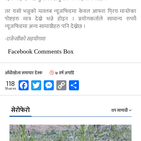
तर यसो भन्नुको मतलब न्यूजफिडमा केवल आफ्ना पि्रय मान्छेका
पोष्टहरु मात्र देख्ने भन्ने होइन । प्रयोगकर्ताले सामान्य रुपमै
न्यूजफिडमा अन्य सामाग्रीहरु पनि देख्नेछ ।
-एजेन्सीको सहयोगमा
Facebook Comments Box
आँधीखोला समाचार डेस्क
७ वर्ष अगाडि
Facebook
Twitter
Messenger
Copy
Share
118
Shares
Link
सेरोफेरो
थप सामाग्री