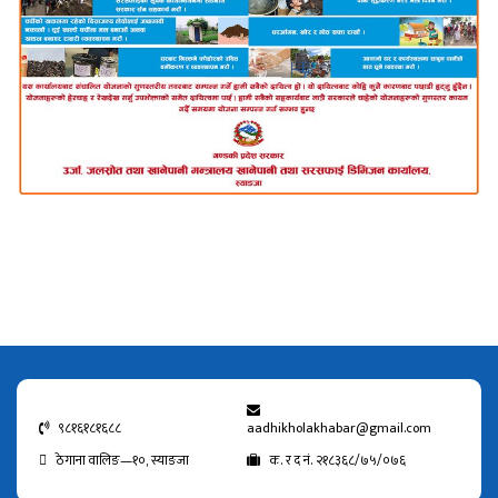
९८१६१८१६८८
aadhikholakhabar@gmail.com
ठेगाना वालिङ—१०, स्याङजा
क. र द नं. २१८३६८/७५/०७६