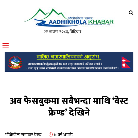
आँधीखोला खवर
मोफसलकै लोकप्रिय अनलाइन पत्रिका
अब फेसबुकमा सबैभन्दा माथि ‘बेस्ट
फ्रेण्ड’ देखिने
आँधीखोला समाचार डेस्क
७ वर्ष अगाडि