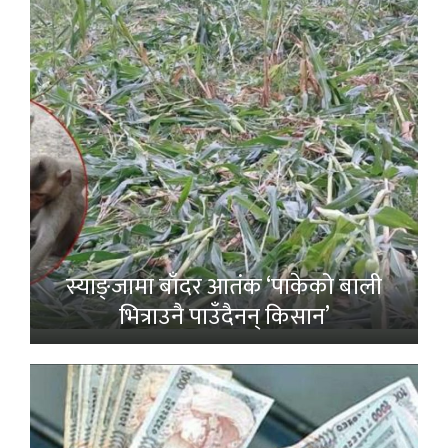
स्याङ्जामा बाँदर आतंक ‘पाकेको बाली
भित्राउनै पाउँदैनन् किसान’