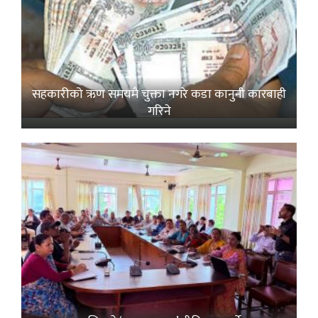
सहकारीको ऋण समयमै चुक्ता नगरे कडा कानुनी कारबाही
गरिने