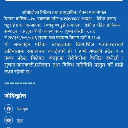
आँधीखोला मिडिया तथा सामुदायिक चेतना मन्च नेपाल
ठेगाना वालिङ—१०, स्याङजा फोन ९८१६१८१६८८
अध्यक्ष: - देवेन्द्र प्रसाद
भट्टराई
प्रधान सम्पादक:- राधाकृष्ण डुम्रे
सम्पादक:- खगिन्द्र पौडेल
ग्राफिक्स
सम्पादक:- अर्जुन पंगेनी
व्यवस्थापक:- शुष्मा वोस्ती
क. र द
नं.२१८३६८/७५/०७६
सूचना तथा प्रसारण बिभाग दर्ता नं १९०६
यो अनलाईन पत्रिका स्याङ्जाका क्रियाशिल पत्रकारहरुको
सक्रियतामा सञ्चालनमा ल्याईएको हो ।
हामी गण्डकी प्रदेश र ५
नम्बर प्रदेश, विशेषत: स्याङ्जा सेरोफेरोमा केन्द्रित रहनेछौ !
सुचना,जानकारी,मनोरञ्जन तथा विविध गतिविधि प्रस्तुत गर्ने हाम्रो
लक्ष्य रहेको छ !
============
जोडिनुहोस
फेसबुक
युटूब