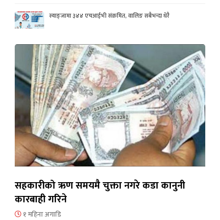
स्याङ्जामा ३४४ एचआईभी संक्रमित, वालिङ सबैभन्दा धेरै
सहकारीको ऋण समयमै चुक्ता नगरे कडा कानुनी
कारबाही गरिने
१ महिना अगाडि