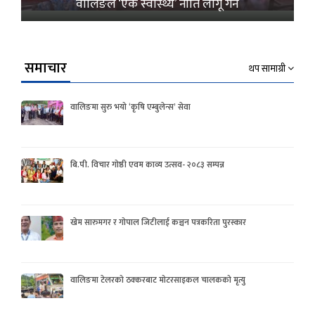
वालिङले ‘एक स्वास्थ्य’ नीति लागू गर्ने
समाचार
थप सामाग्री
वालिङमा सुरु भयो ‘कृषि एम्बुलेन्स’ सेवा
बि.पी. विचार गोष्ठी एवम काव्य उत्सव- २०८३ सम्पन्न
खेम सारुमगर र गोपाल जिटीलाई कञ्चन पत्रकरिता पुरस्कार
वालिङमा टेलरको ठक्करबाट मोटरसाइकल चालकको मृत्यु