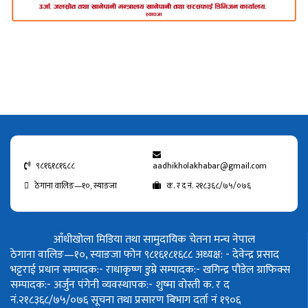
९८१६१८१६८८
aadhikholakhabar@gmail.com
ठेगाना वालिङ—१०, स्याङजा
क. र द नं. २१८३६८/७५/०७६
आँधीखोला मिडिया तथा सामुदायिक चेतना मन्च नेपाल
ठेगाना वालिङ—१०, स्याङजा फोन ९८१६१८१६८८
अध्यक्ष: - देवेन्द्र प्रसाद
भट्टराई
प्रधान सम्पादक:- राधाकृष्ण डुम्रे
सम्पादक:- खगिन्द्र पौडेल
ग्राफिक्स
सम्पादक:- अर्जुन पंगेनी
व्यवस्थापक:- शुष्मा वोस्ती
क. र द
नं.२१८३६८/७५/०७६
सूचना तथा प्रसारण बिभाग दर्ता नं १९०६