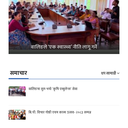
वालिङले ‘एक स्वास्थ्य’ नीति लागू गर्ने
समाचार
थप सामाग्री
वालिङमा सुरु भयो ‘कृषि एम्बुलेन्स’ सेवा
बि.पी. विचार गोष्ठी एवम काव्य उत्सव- २०८३ सम्पन्न