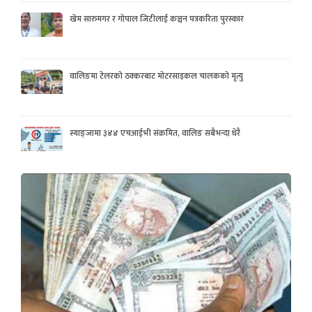
खेम सारुमगर र गोपाल जिटीलाई कञ्चन पत्रकरिता पुरस्कार
वालिङमा टेलरको ठक्करबाट मोटरसाइकल चालकको मृत्यु
स्याङ्जामा ३४४ एचआईभी संक्रमित, वालिङ सबैभन्दा धेरै