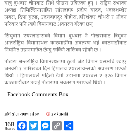
यात्रु बुधबार चीनबाट सिधै पोखरा उत्रिएका हुन् । राष्ट्रिय सभाका
अध्यक्ष तिमिल्सिनासहित सांसदहरू प्रदीप यादव, धवलशम्शेर
जबरा, दिपा गुरुङ, उदयबहादुर बोहोरा, हरिशंकर चौधरी र जीवन
परियार पनि त्यही विमानबाट अवतरण गरेका छन्
सिचुवान एयरलाइन्सको विमान बुधबार नै पोखराबाट त्रिभुवन
अन्तर्राष्ट्रिय विमानस्थल काठमाडौंमा अवतरण भई काठमाडौंबाट
नियमित उडानमार्फत छेन्दु फर्किने तालिका रहेको छ ।
पोखरा अन्तर्राष्ट्रिय विमानस्थलमा ठूलो जेट विमान यसअघि २०२३
जनवरी १ तारिखका दिन हिमालय एयरलायन्सको अवतरण भएको
थियो । हिमालयले पहिलो डेमो उडानमा एयरबस ए–३२० विमान
काठमाडौंबाट उडाई पोखरामा अवतरण गराएको थियो ।
Facebook Comments Box
आँधीखोला समाचार डेस्क
३ वर्ष अगाडि
Facebook
Twitter
Messenger
Copy
Share
168
Shares