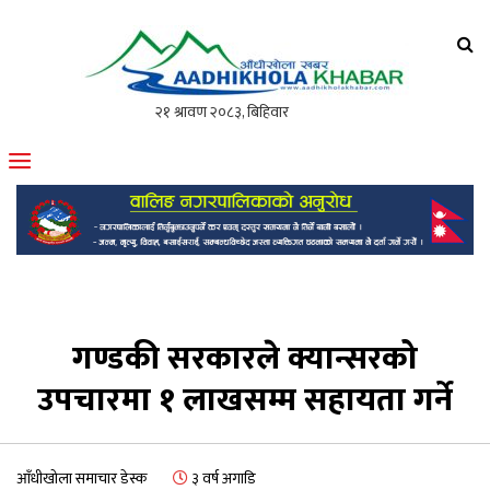
आँधीखोला खवर
मोफसलकै लोकप्रिय अनलाइन पत्रिका
गण्डकी सरकारले क्यान्सरको
उपचारमा १ लाखसम्म सहायता गर्ने
आँधीखोला समाचार डेस्क
३ वर्ष अगाडि