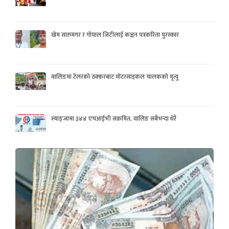
खेम सारुमगर र गोपाल जिटीलाई कञ्चन पत्रकरिता पुरस्कार
वालिङमा टेलरको ठक्करबाट मोटरसाइकल चालकको मृत्यु
स्याङ्जामा ३४४ एचआईभी संक्रमित, वालिङ सबैभन्दा धेरै