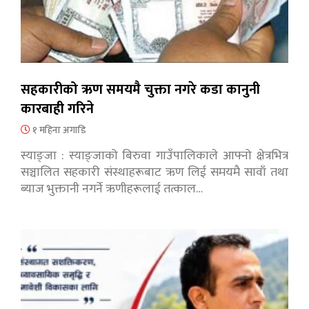
सहकारीको ऋण समयमै चुक्ता नगरे कडा कानुनी
कारबाही गरिने
१ महिना अगाडि
स्याङ्जा : स्याङ्जाको बिरुवा गाउँपालिकाले आफ्नो क्षेत्रभित्र
सञ्चालित सहकारी संस्थाहरूबाट ऋण लिई समयमै सावाँ तथा
ब्याज भुक्तानी नगर्ने ऋणीहरूलाई तत्काल…