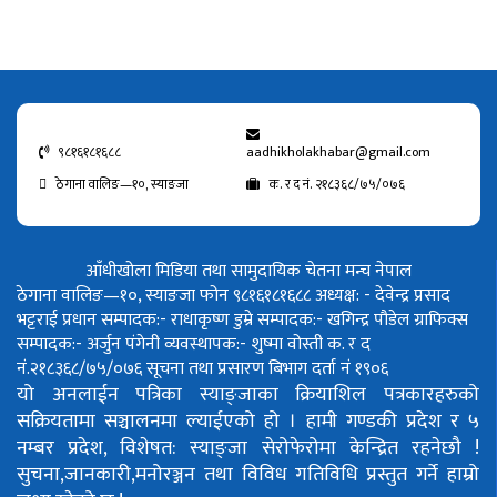
९८१६१८१६८८
aadhikholakhabar@gmail.com
ठेगाना वालिङ—१०, स्याङजा
क. र द नं. २१८३६८/७५/०७६
आँधीखोला मिडिया तथा सामुदायिक चेतना मन्च नेपाल
ठेगाना वालिङ—१०, स्याङजा फोन ९८१६१८१६८८
अध्यक्ष: - देवेन्द्र प्रसाद
भट्टराई
प्रधान सम्पादक:- राधाकृष्ण डुम्रे
सम्पादक:- खगिन्द्र पौडेल
ग्राफिक्स
सम्पादक:- अर्जुन पंगेनी
व्यवस्थापक:- शुष्मा वोस्ती
क. र द
नं.२१८३६८/७५/०७६
सूचना तथा प्रसारण बिभाग दर्ता नं १९०६
यो अनलाईन पत्रिका स्याङ्जाका क्रियाशिल पत्रकारहरुको
सक्रियतामा सञ्चालनमा ल्याईएको हो ।
हामी गण्डकी प्रदेश र ५
नम्बर प्रदेश, विशेषत: स्याङ्जा सेरोफेरोमा केन्द्रित रहनेछौ !
सुचना,जानकारी,मनोरञ्जन तथा विविध गतिविधि प्रस्तुत गर्ने हाम्रो