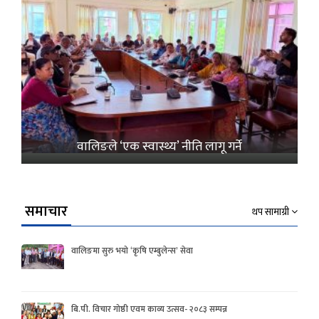
वालिङले ‘एक स्वास्थ्य’ नीति लागू गर्ने
समाचार
थप सामाग्री
वालिङमा सुरु भयो ‘कृषि एम्बुलेन्स’ सेवा
बि.पी. विचार गोष्ठी एवम काव्य उत्सव- २०८३ सम्पन्न