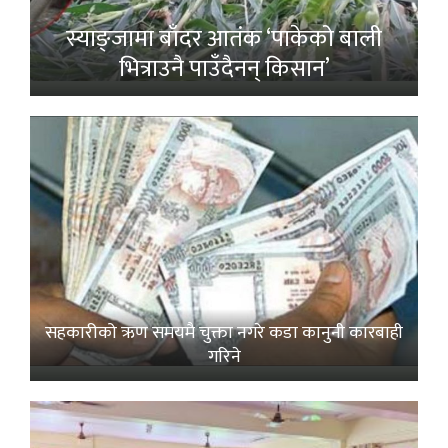
स्याङ्जामा बाँदर आतंक ‘पाकेको बाली
भित्राउनै पाउँदैनन् किसान’
सहकारीको ऋण समयमै चुक्ता नगरे कडा कानुनी कारबाही
गरिने