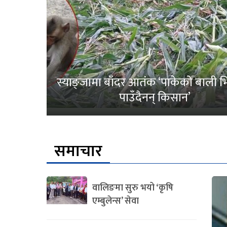
स्याङ्जामा बाँदर आतंक ‘पाकेको बाली भित
पाउँदैनन् किसान’
समाचार
वालिङमा सुरु भयो ‘कृषि
एम्बुलेन्स’ सेवा