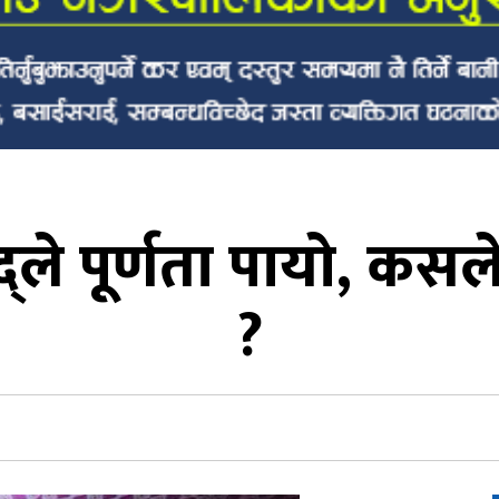
द्ले पूर्णता पायाे, कसल
?