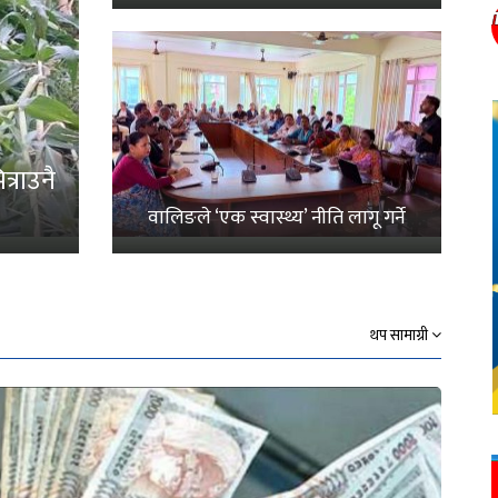
्राउनै
वालिङले ‘एक स्वास्थ्य’ नीति लागू गर्ने
थप सामाग्री