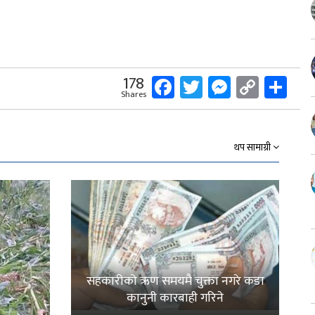
Facebook
Twitter
Messeng
Copy
Sh
178
Shares
Link
थप सामाग्री
सहकारीको ऋण समयमै चुक्ता नगरे कडा
कानुनी कारबाही गरिने