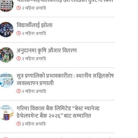
चालक–सहचालकलाई दश लाखको दुर्घटना बिमा
२ महिना अगाडि
विद्यार्थीलाई झोला
२ महिना अगाडि
er
are
अनुदानमा कृषि औजार वितरण
२ महिना अगाडि
सुत्र प्रणालिको प्रभावकारीता : स्थानीय सञ्चितकोष
व्यवस्थापन प्रणाली
२ महिना अगाडि
गरिमा विकास बैंक लिमिटेड “बेस्ट म्यानेज्ड
डेभेलपमेन्ट बैंक २०२६” बाट सम्मानित
३ महिना अगाडि