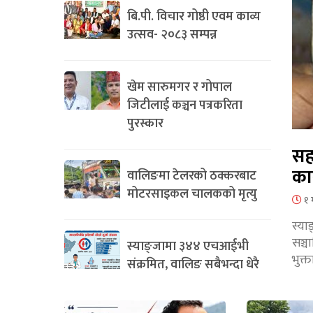
बि.पी. विचार गोष्ठी एवम काव्य
उत्सव- २०८३ सम्पन्न
खेम सारुमगर र गोपाल
जिटीलाई कञ्चन पत्रकरिता
पुरस्कार
सह
का
वालिङमा टेलरको ठक्करबाट
मोटरसाइकल चालकको मृत्यु
१ 
स्या
सञ्
स्याङ्जामा ३४४ एचआईभी
भुक्
संक्रमित, वालिङ सबैभन्दा धेरै