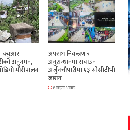
ा क्युआर
अपराध नियन्त्रण र
रीको अनुगमन,
अनुसन्धानमा सघाउन
 जोडियो मौरीपालन
अर्जुनचौपारीमा १३ सीसीटीभी
जडान
१ महिना अगाडि