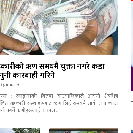
कारीको ऋण समयमै चुक्ता नगरे कडा
नुनी कारबाही गरिने
महिना अगाडि
ङ्जा : स्याङ्जाको बिरुवा गाउँपालिकाले आफ्नो क्षेत्रभित्र
चालित सहकारी संस्थाहरूबाट ऋण लिई समयमै सावाँ तथा ब्याज
तानी नगर्ने ऋणीहरूलाई तत्काल…