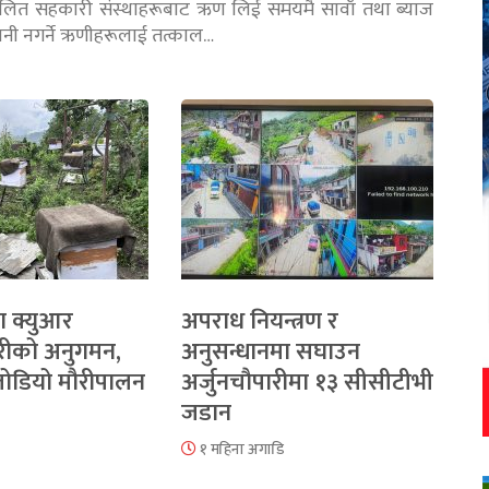
चालित सहकारी संस्थाहरूबाट ऋण लिई समयमै सावाँ तथा ब्याज
तानी नगर्ने ऋणीहरूलाई तत्काल…
ा क्युआर
अपराध नियन्त्रण र
रीको अनुगमन,
अनुसन्धानमा सघाउन
 जोडियो मौरीपालन
अर्जुनचौपारीमा १३ सीसीटीभी
जडान
१ महिना अगाडि