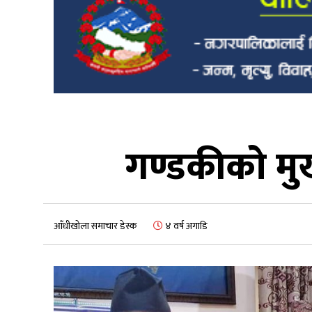
गण्डकीको मुख
आँधीखोला समाचार डेस्क
४ वर्ष अगाडि