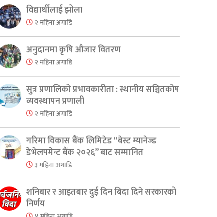
विद्यार्थीलाई झोला
२ महिना अगाडि
अनुदानमा कृषि औजार वितरण
२ महिना अगाडि
सुत्र प्रणालिको प्रभावकारीता : स्थानीय सञ्चितकोष
व्यवस्थापन प्रणाली
er
are
२ महिना अगाडि
गरिमा विकास बैंक लिमिटेड “बेस्ट म्यानेज्ड
डेभेलपमेन्ट बैंक २०२६” बाट सम्मानित
३ महिना अगाडि
शनिबार र आइतबार दुई दिन बिदा दिने सरकारको
निर्णय
४ महिना अगाडि