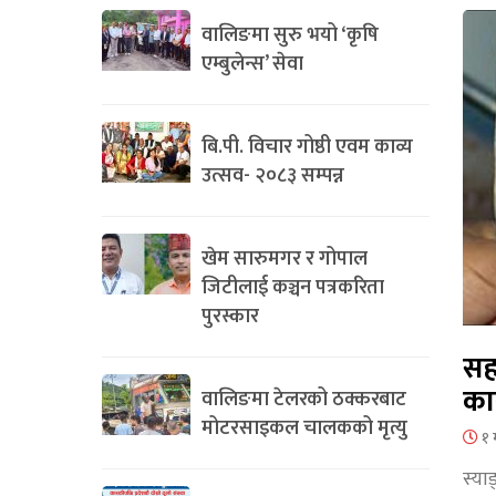
वालिङमा सुरु भयो ‘कृषि
एम्बुलेन्स’ सेवा
बि.पी. विचार गोष्ठी एवम काव्य
उत्सव- २०८३ सम्पन्न
खेम सारुमगर र गोपाल
जिटीलाई कञ्चन पत्रकरिता
पुरस्कार
सह
का
वालिङमा टेलरको ठक्करबाट
मोटरसाइकल चालकको मृत्यु
१ 
स्या