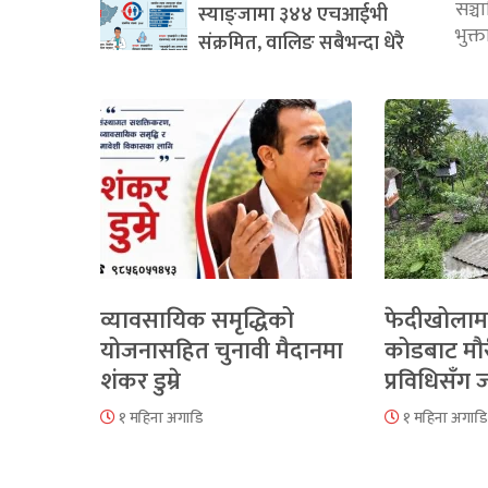
सञ्
स्याङ्जामा ३४४ एचआईभी
भुक्
संक्रमित, वालिङ सबैभन्दा धेरै
व्यावसायिक समृद्धिको
फेदीखोलाम
योजनासहित चुनावी मैदानमा
कोडबाट मौ
शंकर डुम्रे
प्रविधिसँग
१ महिना अगाडि
१ महिना अगाडि