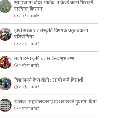
स्याङ्जामा बाँदर आतंक ‘पाकेको बाली भित्राउनै
पाउँदैनन् किसान’
१ महिना अगाडि
हाम्रो संस्कार र संस्कृति विषयक वक्तृत्वकला
प्रतियोगिता
२ महिना अगाडि
गल्याङमा कृषि बजार केन्द्र शुभारम्भ
२ महिना अगाडि
विद्यालयमै केरा खेती : उद्यमी बन्दै विद्यार्थी
२ महिना अगाडि
चालक–सहचालकलाई दश लाखको दुर्घटना बिमा
२ महिना अगाडि