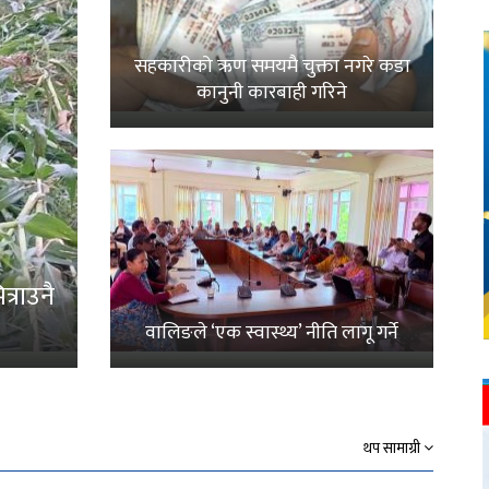
सहकारीको ऋण समयमै चुक्ता नगरे कडा
कानुनी कारबाही गरिने
्राउनै
वालिङले ‘एक स्वास्थ्य’ नीति लागू गर्ने
थप सामाग्री