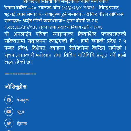
आँधीखोला मिडिया तथा सामुदायिक चेतना मन्च नेपाल
ठेगाना वालिङ—१०, स्याङजा फोन ९८१६१८१६८८
अध्यक्ष: - देवेन्द्र प्रसाद
भट्टराई
प्रधान सम्पादक:- राधाकृष्ण डुम्रे
सम्पादक:- खगिन्द्र पौडेल
ग्राफिक्स
सम्पादक:- अर्जुन पंगेनी
व्यवस्थापक:- शुष्मा वोस्ती
क. र द
नं.२१८३६८/७५/०७६
सूचना तथा प्रसारण बिभाग दर्ता नं १९०६
यो अनलाईन पत्रिका स्याङ्जाका क्रियाशिल पत्रकारहरुको
सक्रियतामा सञ्चालनमा ल्याईएको हो ।
हामी गण्डकी प्रदेश र ५
नम्बर प्रदेश, विशेषत: स्याङ्जा सेरोफेरोमा केन्द्रित रहनेछौ !
सुचना,जानकारी,मनोरञ्जन तथा विविध गतिविधि प्रस्तुत गर्ने हाम्रो
लक्ष्य रहेको छ !
============
जोडिनुहोस
फेसबुक
युटूब
ट्विटहरु