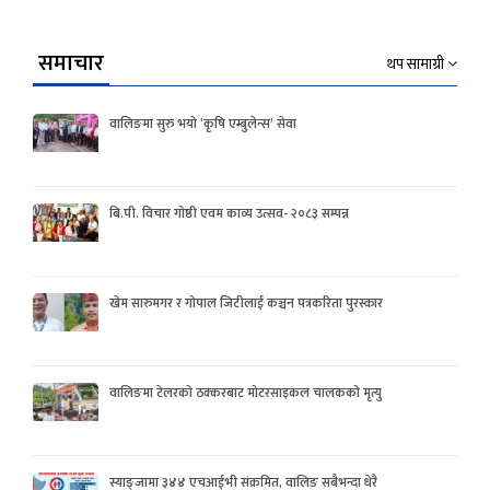
समाचार
थप सामाग्री
वालिङमा सुरु भयो ‘कृषि एम्बुलेन्स’ सेवा
बि.पी. विचार गोष्ठी एवम काव्य उत्सव- २०८३ सम्पन्न
खेम सारुमगर र गोपाल जिटीलाई कञ्चन पत्रकरिता पुरस्कार
वालिङमा टेलरको ठक्करबाट मोटरसाइकल चालकको मृत्यु
स्याङ्जामा ३४४ एचआईभी संक्रमित, वालिङ सबैभन्दा धेरै