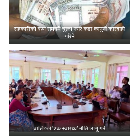
सहकारीको ऋण समयमै चुक्ता नगरे कडा कानुनी कारबाही
गरिने
वालिङले ‘एक स्वास्थ्य’ नीति लागू गर्ने