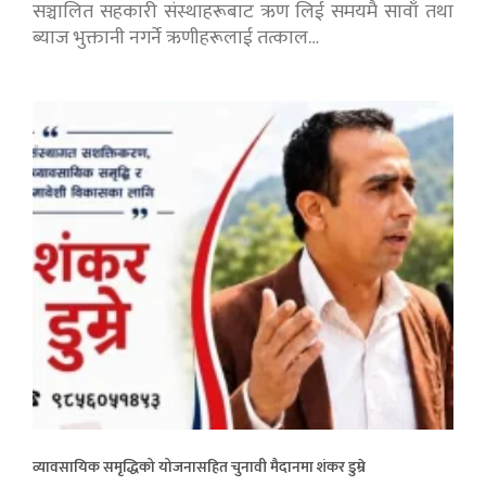
सञ्चालित सहकारी संस्थाहरूबाट ऋण लिई समयमै सावाँ तथा
ब्याज भुक्तानी नगर्ने ऋणीहरूलाई तत्काल…
व्यावसायिक समृद्धिको योजनासहित चुनावी मैदानमा शंकर डुम्रे