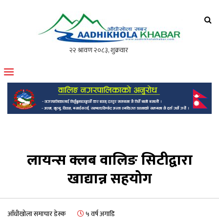
आँधीखोला खवर
मोफसलकै लोकप्रिय अनलाइन पत्रिका
लायन्स क्लब वालिङ सिटीद्वारा
खाद्यान्न सहयोग
आँधीखोला समाचार डेस्क
५ वर्ष अगाडि