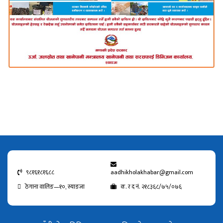
९८१६१८१६८८
aadhikholakhabar@gmail.com
ठेगाना वालिङ—१०, स्याङजा
क. र द नं. २१८३६८/७५/०७६