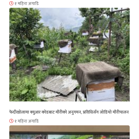
१ महिना अगाडि
फेदीखोलामा क्युआर कोडबाट मौरीको अनुगमन, प्रविधिसँग जोडियो मौरीपालन
१ महिना अगाडि