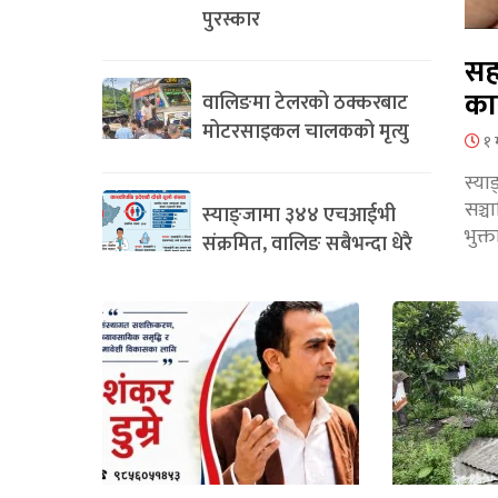
पुरस्कार
सह
का
वालिङमा टेलरको ठक्करबाट
मोटरसाइकल चालकको मृत्यु
१ 
स्या
सञ्
स्याङ्जामा ३४४ एचआईभी
भुक्
संक्रमित, वालिङ सबैभन्दा धेरै