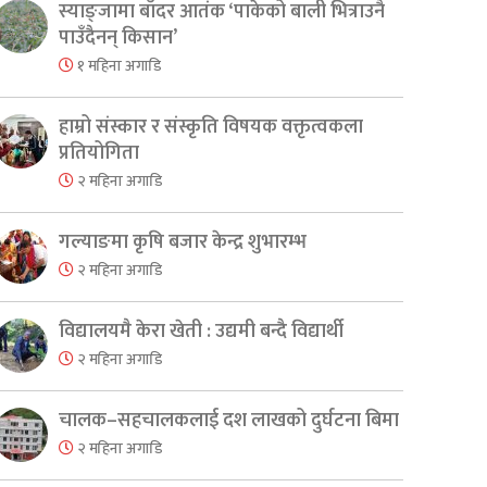
स्याङ्जामा बाँदर आतंक ‘पाकेको बाली भित्राउनै
पाउँदैनन् किसान’
१ महिना अगाडि
हाम्रो संस्कार र संस्कृति विषयक वक्तृत्वकला
प्रतियोगिता
२ महिना अगाडि
गल्याङमा कृषि बजार केन्द्र शुभारम्भ
२ महिना अगाडि
विद्यालयमै केरा खेती : उद्यमी बन्दै विद्यार्थी
२ महिना अगाडि
चालक–सहचालकलाई दश लाखको दुर्घटना बिमा
er
are
२ महिना अगाडि