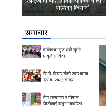
स्याङ्जामा बाँदर आतंक ‘पाकेको बाली भित
पाउँदैनन् किसान’
समाचार
वालिङमा सुरु भयो ‘कृषि
एम्बुलेन्स’ सेवा
बि.पी. विचार गोष्ठी एवम काव्य
उत्सव- २०८३ सम्पन्न
खेम सारुमगर र गोपाल
जिटीलाई कञ्चन पत्रकरिता