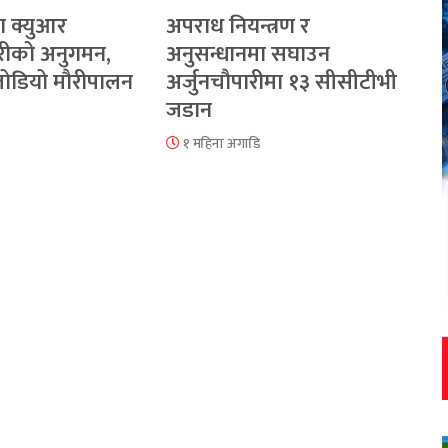
ा क्युआर
अपराध नियन्त्रण र
रीको अनुगमन,
अनुसन्धानमा सघाउन
 जोडियो मौरीपालन
अर्जुनचौपारीमा १३ सीसीटीभी
जडान
१ महिना अगाडि