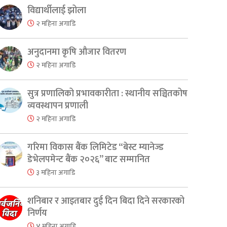
विद्यार्थीलाई झोला
२ महिना अगाडि
अनुदानमा कृषि औजार वितरण
२ महिना अगाडि
सुत्र प्रणालिको प्रभावकारीता : स्थानीय सञ्चितकोष
व्यवस्थापन प्रणाली
२ महिना अगाडि
गरिमा विकास बैंक लिमिटेड “बेस्ट म्यानेज्ड
डेभेलपमेन्ट बैंक २०२६” बाट सम्मानित
३ महिना अगाडि
शनिबार र आइतबार दुई दिन बिदा दिने सरकारको
निर्णय
४ महिना अगाडि