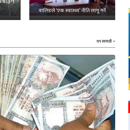
्राउनै
वालिङले ‘एक स्वास्थ्य’ नीति लागू गर्ने
थप सामाग्री