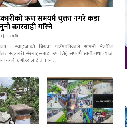
कारीको ऋण समयमै चुक्ता नगरे कडा
नुनी कारबाही गरिने
महिना अगाडि
ङ्जा : स्याङ्जाको बिरुवा गाउँपालिकाले आफ्नो क्षेत्रभित्र
चालित सहकारी संस्थाहरूबाट ऋण लिई समयमै सावाँ तथा ब्याज
तानी नगर्ने ऋणीहरूलाई तत्काल…