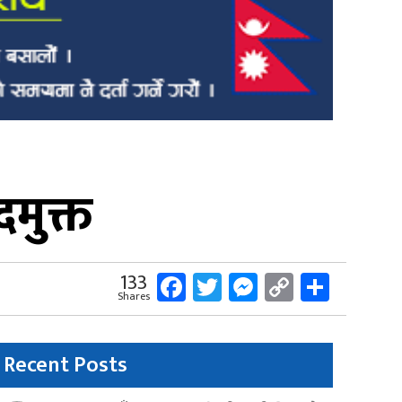
दमुक्त
Facebook
Twitter
Messenger
Copy
Share
133
Shares
Link
Recent Posts