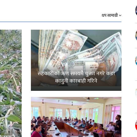
थप सामाग्री
सहकारीको ऋण समयमै चुक्ता नगरे कडा
कानुनी कारबाही गरिने