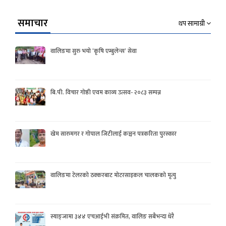
समाचार
थप सामाग्री
वालिङमा सुरु भयो ‘कृषि एम्बुलेन्स’ सेवा
बि.पी. विचार गोष्ठी एवम काव्य उत्सव- २०८३ सम्पन्न
खेम सारुमगर र गोपाल जिटीलाई कञ्चन पत्रकरिता पुरस्कार
वालिङमा टेलरको ठक्करबाट मोटरसाइकल चालकको मृत्यु
स्याङ्जामा ३४४ एचआईभी संक्रमित, वालिङ सबैभन्दा धेरै