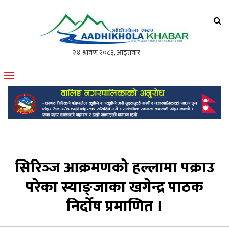
आँधीखोला खवर
मोफसलकै लोकप्रिय अनलाइन पत्रिका
सिरिञ्‍ज आक्रमणको हल्लामा पक्राउ
परेका स्याङ्जाका खगेन्द्र पाठक
निर्दोष प्रमाणित ।