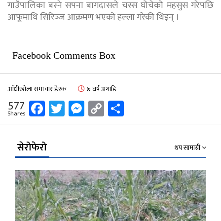
गाउँपालिका बस्ने सपना बागदासले चस्स घोचेको महसुस गरेपछि
आफूमाथि सिरिञ्‍ज आक्रमण भएको हल्ला गरेकी थिइन् ।
Facebook Comments Box
आँधीखोला समाचार डेस्क
७ वर्ष अगाडि
Facebook
Twitter
Messenger
Copy
Share
577
Shares
Link
सेरोफेरो
थप सामाग्री