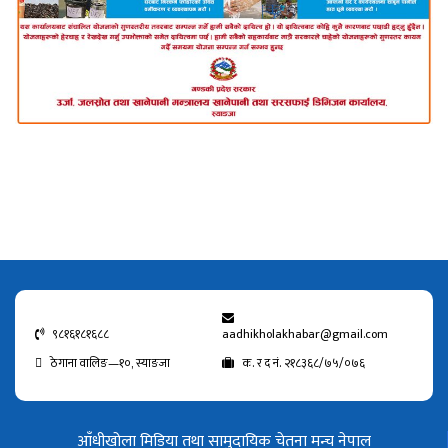
९८१६१८१६८८
aadhikholakhabar@gmail.com
ठेगाना वालिङ—१०, स्याङजा
क. र द नं. २१८३६८/७५/०७६
आँधीखोला मिडिया तथा सामुदायिक चेतना मन्च नेपाल