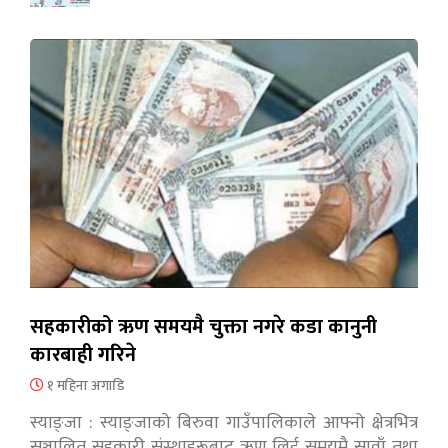
सहकारीको ऋण समयमै चुक्ता नगरे कडा कानुनी
कारबाही गरिने
१ महिना अगाडि
स्याङ्जा : स्याङ्जाको बिरुवा गाउँपालिकाले आफ्नो क्षेत्रभित्र
सञ्चालित सहकारी संस्थाहरूबाट ऋण लिई समयमै सावाँ तथा