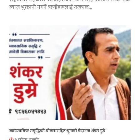
ब्याज भुक्तानी नगर्ने ऋणीहरूलाई तत्काल…
व्यावसायिक समृद्धिको योजनासहित चुनावी मैदानमा शंकर डुम्रे
१ महिना अगाडि