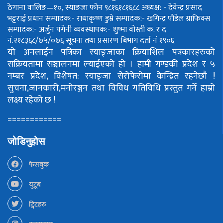
ठेगाना वालिङ—१०, स्याङजा फोन ९८१६१८१६८८
अध्यक्ष: - देवेन्द्र प्रसाद
भट्टराई
प्रधान सम्पादक:- राधाकृष्ण डुम्रे
सम्पादक:- खगिन्द्र पौडेल
ग्राफिक्स
सम्पादक:- अर्जुन पंगेनी
व्यवस्थापक:- शुष्मा वोस्ती
क. र द
नं.२१८३६८/७५/०७६
सूचना तथा प्रसारण बिभाग दर्ता नं १९०६
यो अनलाईन पत्रिका स्याङ्जाका क्रियाशिल पत्रकारहरुको
सक्रियतामा सञ्चालनमा ल्याईएको हो ।
हामी गण्डकी प्रदेश र ५
नम्बर प्रदेश, विशेषत: स्याङ्जा सेरोफेरोमा केन्द्रित रहनेछौ !
सुचना,जानकारी,मनोरञ्जन तथा विविध गतिविधि प्रस्तुत गर्ने हाम्रो
लक्ष्य रहेको छ !
============
जोडिनुहोस
फेसबुक
युटूब
ट्विटहरु