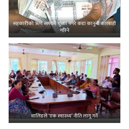
सहकारीको ऋण समयमै चुक्ता नगरे कडा कानुनी कारबाही
गरिने
वालिङले ‘एक स्वास्थ्य’ नीति लागू गर्ने