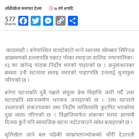
आँधीखोला समाचार डेस्क
७ वर्ष अगाडि
Facebook
Twitter
Messenger
Copy
Share
577
Shares
Link
काठमाडौं । बनेपास्थित चारदोबाटो भन्‍ने स्थानमा सोमबार सिरिञ्‍ज
आक्रमणको हल्लापछि पक्राउ परेका स्याङ्जा वालिङ नगरपालिका-
१३ का खगेन्द्र पाठक निर्दोष भएको पाइएको छ । अनुसन्धानका
क्रममा उनी घटनामा संलग्न नभएको पाइएपछि उनलाई थुनामुक्त
गरिएको छ ।
बनेपा घटनाप्रति दुबै पक्षले संयुक्त प्रेस विज्ञप्ति जारी गर्दै उक्त
घटनाप्रति ध्यानाकर्षण भएकव जनाइएको छ । उक्त घटनाले
उब्जाएको शंकउपशंका तथा निर्दोष व्यक्तिमाथि कुटपिट भएकोमा
दुख व्यक्त गरिएको छ । विज्ञप्तिमार्फत शंकाका भरमा आगामी
दिनमा कुनै पनि सामाजिक घटना नदोउर्‍याउने समेत बताइएको छ ।
धुलिखेल जाने बस चढेकी काभ्रपलाञ्‍चोकको चौरी देउराली