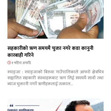
सहकारीको ऋण समयमै चुक्ता नगरे कडा कानुनी
कारबाही गरिने
१ महिना अगाडि
स्याङ्जा : स्याङ्जाको बिरुवा गाउँपालिकाले आफ्नो क्षेत्रभित्र
सञ्चालित सहकारी संस्थाहरूबाट ऋण लिई समयमै सावाँ तथा
ब्याज भुक्तानी नगर्ने ऋणीहरूलाई तत्काल…