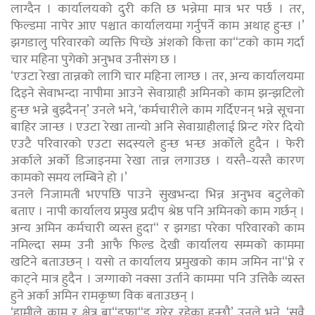
लाग्दैन । कार्यालयको दुरी कति छ भन्नेमा मात्र भर पर्छ । तर,
फिल्डमा नापेर आए पश्चात कार्यालयमा गर्नुपर्ने काम अथाह हुन्छ ।’
झगडालु परिवारको व्यक्ति पिच्छे अंशको कित्ता का“टको काम गर्दा
चार महिना पुगेको अनुभव उनीसंग छ ।
‘एउटा रेखा तान्नको लागि चार महिना लाग्छ । तर, अन्य कार्यालयमा
दिइने सेवाभन्दा नापीमा आउने सेवाग्राही अमिनको काम झन्झटिलो
हुन्छ भन्ने बुझ्दैनन्’ उनले भने, ‘कर्मचारीले काम गर्दिएनन् भन्ने सूचना
बाहिर जान्छ । एउटा रेखा तान्यो अनि सेवाग्राहीलाई प्रिन्ट गरेर दियो
एउटै परिवारको एउटा सदस्यले हुन्छ भन्छ अर्कोले हुदैन । फेरी
अर्काले अर्को डिजाइनमा रेखा तान्न लगाउछ । यस्तै–यस्तै कारण
कामको समय लम्बिने हो ।’
उनले निजामती भएपछि पाउने सुखभन्दा भिन्न अनुभव बटुलेको
बताए । नापी कार्यालय प्रमुख प्रदीप श्रेष्ठ पनि अमिनको काम गर्छन् ।
अन्य अमिन कर्मचारी व्यस्त हुदा“ र झगडा परेका परिवारको काम
नमिल्दा सम्म उनी आफै फिल्ड देखी कार्यालय सम्मको काममा
खटिने बताउछन् । यसो त कार्यालय प्रमुखको काम जमिन ना“प्ने र
काट्ने मात्र हुदैन । जग्गाको नक्सा उर्ताने काममा पनि उत्तिकै व्यस्त
हुने अर्का अमिन रामकृष्ण विक बताउछन् ।
‘हामीले काम र क्षेत्र बा“डफा“ड गरेर रहेका हुन्छौ’ उनले भने, ‘सवै