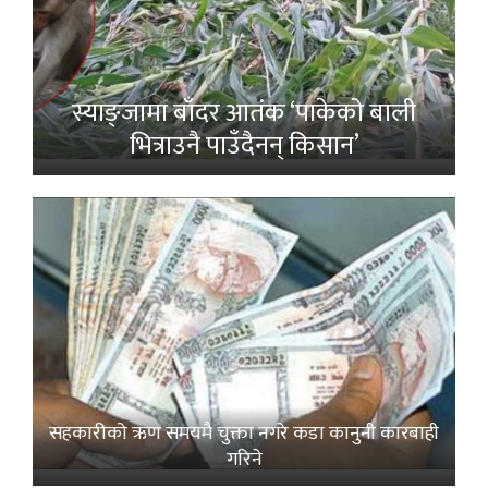
स्याङ्जामा बाँदर आतंक ‘पाकेको बाली
भित्राउनै पाउँदैनन् किसान’
सहकारीको ऋण समयमै चुक्ता नगरे कडा कानुनी कारबाही
गरिने