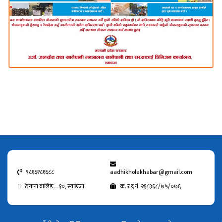
९८१६१८१६८८
aadhikholakhabar@gmail.com
ठेगाना वालिङ—१०, स्याङजा
क. र द नं. २१८३६८/७५/०७६