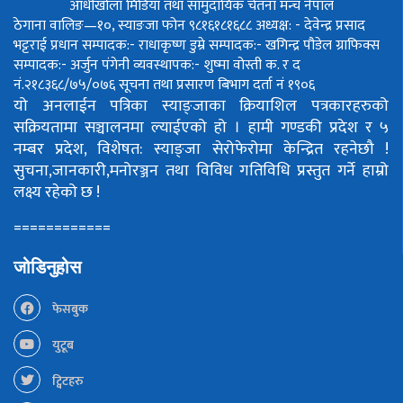
आँधीखोला मिडिया तथा सामुदायिक चेतना मन्च नेपाल
ठेगाना वालिङ—१०, स्याङजा फोन ९८१६१८१६८८
अध्यक्ष: - देवेन्द्र प्रसाद
भट्टराई
प्रधान सम्पादक:- राधाकृष्ण डुम्रे
सम्पादक:- खगिन्द्र पौडेल
ग्राफिक्स
सम्पादक:- अर्जुन पंगेनी
व्यवस्थापक:- शुष्मा वोस्ती
क. र द
नं.२१८३६८/७५/०७६
सूचना तथा प्रसारण बिभाग दर्ता नं १९०६
यो अनलाईन पत्रिका स्याङ्जाका क्रियाशिल पत्रकारहरुको
सक्रियतामा सञ्चालनमा ल्याईएको हो ।
हामी गण्डकी प्रदेश र ५
नम्बर प्रदेश, विशेषत: स्याङ्जा सेरोफेरोमा केन्द्रित रहनेछौ !
सुचना,जानकारी,मनोरञ्जन तथा विविध गतिविधि प्रस्तुत गर्ने हाम्रो
लक्ष्य रहेको छ !
============
जोडिनुहोस
फेसबुक
युटूब
ट्विटहरु