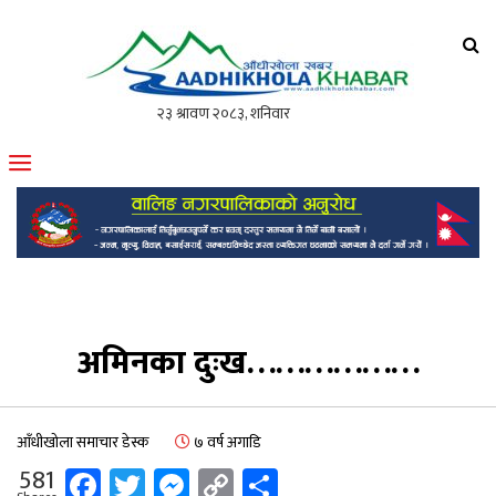
आँधीखोला खवर
मोफसलकै लोकप्रिय अनलाइन पत्रिका
अमिनका दुःख………………
आँधीखोला समाचार डेस्क
७ वर्ष अगाडि
Facebook
Twitter
Messenger
Copy
Share
581