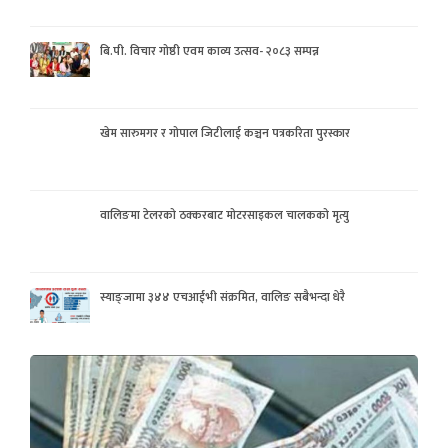
बि.पी. विचार गोष्ठी एवम काव्य उत्सव- २०८३ सम्पन्न
खेम सारुमगर र गोपाल जिटीलाई कञ्चन पत्रकरिता पुरस्कार
वालिङमा टेलरको ठक्करबाट मोटरसाइकल चालकको मृत्यु
स्याङ्जामा ३४४ एचआईभी संक्रमित, वालिङ सबैभन्दा धेरै