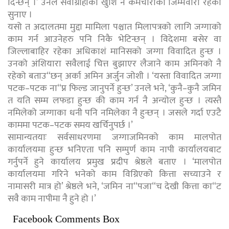
दिन्छन् ।’ उनले सेवाग्राहीको खुशि नै कर्मचारीको जिम्मेवारी रहेको
सुनाए ।
यसो त अदालतमा मुद्दा मामिला पश्चात मिलापत्रको लागि जग्गाको
काम गर्न आउनेहरु पनि निकै भेटिन्छन् । विदेशमा बसेर वा
जिल्लाबाहिर रहेका अधिकाशं मानिसको जग्गा विवादित हुन्छ ।
उनको अंशियारा सवैलाई चित्त बुझाएर लैजाने काम अमिनको नै
रहेको बताउ“छन् अर्का अमिन अर्जुन जोशी । ‘यस्ता विवादित जग्गा
पटक–पटक ना“प्न फिल्ड जानुपर्ने हुन्छ’ उनले भने, ‘कुनै–कुनै जमिन
त यति सम्म लफडा हुन्छ की काम गर्न नै अन्योल हुन्छ । त्यस्तै
नमिलेको जग्गाका धनी पनि नमिलेका नै हुन्छन् । जसले गर्दा एउटै
काममा पटक–पटक समय खर्चिनुपर्छ ।’
सामान्यतयाः सर्वसाधरणमा जग्गाजमिनको काम मालपोत
कार्यालयमा हुन्छ भनिएता पनि सम्पुर्ण काम नापी कार्यालयबाट
गर्नुपर्ने हुने कार्यालय प्रमुख प्रदीप श्रेष्ठले बताए । ‘मालपोत
कार्यालयमा गरिने भनेको काम विग्रिएको कित्ता सच्याउने र
नामासरी मात्र हो’ श्रेष्ठले भने, ‘जमिन ना“पजा“च देखी कित्ता का“ट
सवै काम नापीमा नै हुने हो ।’
Facebook Comments Box