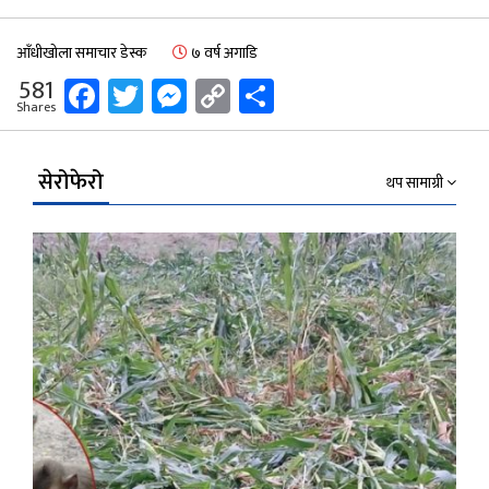
आँधीखोला समाचार डेस्क
७ वर्ष अगाडि
Facebook
Twitter
Messenger
Copy
Share
581
Shares
Link
सेरोफेरो
थप सामाग्री