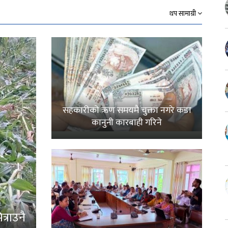
थप सामाग्री
सहकारीको ऋण समयमै चुक्ता नगरे कडा
कानुनी कारबाही गरिने
्राउनै