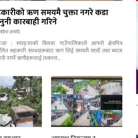
कारीको ऋण समयमै चुक्ता नगरे कडा
नुनी कारबाही गरिने
महिना अगाडि
ङ्जा : स्याङ्जाको बिरुवा गाउँपालिकाले आफ्नो क्षेत्रभित्र
चालित सहकारी संस्थाहरूबाट ऋण लिई समयमै सावाँ तथा ब्याज
तानी नगर्ने ऋणीहरूलाई तत्काल…