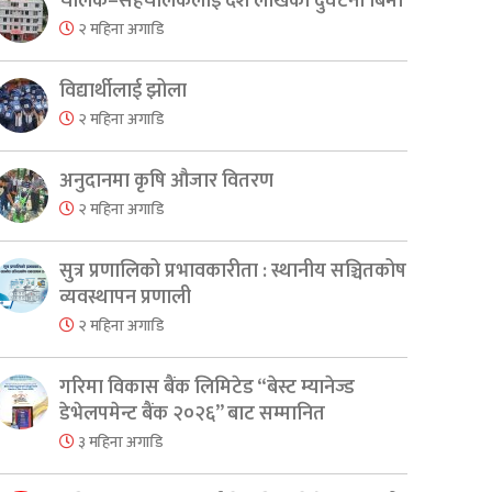
चालक–सहचालकलाई दश लाखको दुर्घटना बिमा
२ महिना अगाडि
विद्यार्थीलाई झोला
२ महिना अगाडि
अनुदानमा कृषि औजार वितरण
२ महिना अगाडि
सुत्र प्रणालिको प्रभावकारीता : स्थानीय सञ्चितकोष
व्यवस्थापन प्रणाली
२ महिना अगाडि
गरिमा विकास बैंक लिमिटेड “बेस्ट म्यानेज्ड
डेभेलपमेन्ट बैंक २०२६” बाट सम्मानित
३ महिना अगाडि