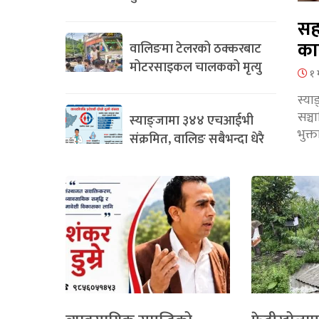
सह
का
वालिङमा टेलरको ठक्करबाट
मोटरसाइकल चालकको मृत्यु
१ 
स्या
सञ्
स्याङ्जामा ३४४ एचआईभी
भुक्
संक्रमित, वालिङ सबैभन्दा धेरै