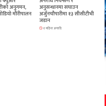
ा क्युआर
अपराध नियन्त्रण र
रीको अनुगमन,
अनुसन्धानमा सघाउन
 जोडियो मौरीपालन
अर्जुनचौपारीमा १३ सीसीटीभी
जडान
१ महिना अगाडि