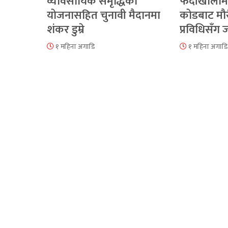
व्यावसायिक समृद्धिको
फेदीखोलाम
योजनासहित चुनावी मैदानमा
कोडबाट मौ
शंकर डुम्रे
प्रविधिसँग
१ महिना अगाडि
१ महिना अगाडि