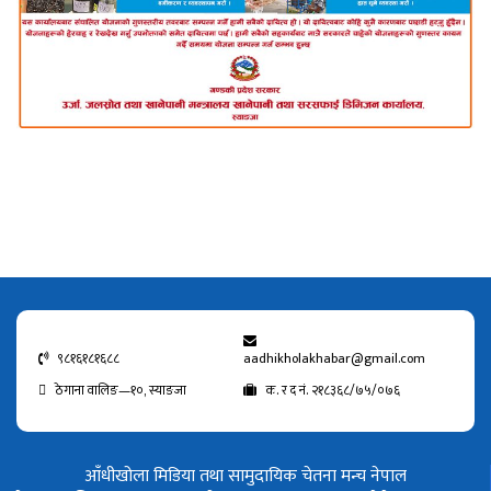
९८१६१८१६८८
aadhikholakhabar@gmail.com
ठेगाना वालिङ—१०, स्याङजा
क. र द नं. २१८३६८/७५/०७६
आँधीखोला मिडिया तथा सामुदायिक चेतना मन्च नेपाल