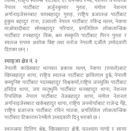
घिमिरे, राष्ट्रिय स्वतन्त्र पार्टीबाट डा. धनन्जय रेग्मी, नेशनल रिपव्लिक
नेपाल पार्टीबाट अर्जुनकुमार गुरुङ, मंगोल नेशनल
अर्गानाइजेसनबाट यामबहादुर गुरुङ्, राष्ट्रिय प्रजातन्त्र पार्टीबाट
हुकुम बहादुर राना, उज्यालो नेपाल पार्टीबाट रविन्द्र मल्ल, नेकपा
माओवादीबाट सोमबहादुर परियार, प्रगतिशिल लोकतान्त्रिक
पार्टीबाट रनबहादुर विक, श्रम संस्कृति पार्टीबाट पिरन गुरुङ र
स्वतन्त्र रुपमा अशोक बिष्ट तथा मनोज नेपाली दर्जीले उम्मेदवारी
दिएका छन् ।
स्याङ्जा क्षेत्र नं. २
नेपाली कांग्रेसबाट भागवत प्रकाश मल्ल, नेकपा (एमाले)बाट
खिमबहादुर थापा, राष्ट्रिय स्वतन्त्र पार्टीबाट झविलाल डुम्रे, नेपाली
कम्युनिष्ट पार्टीबाट पदमबहादुर विश्वकर्मा,राष्ट्रिय जनमुक्ति पार्टीबाट
हरिदेव थापा, जय मातृभुमि पार्टीबाट धनबहादुर थापा, नेशनल
रिपव्लिक नेपाल पार्टीबाट तेजबहादुर थापा, मंगोल नेशनल
अर्गानाइजेसबाट खर्कबहादुर थापा, राष्ट्रिय जनमोर्चाबाट राजेन्द्र गैह्रे,
राष्ट्रिय प्रजान्तत्र पार्टीबाट रविन पाठक, प्रगतिशिल लोकतान्त्रिक
पार्टीबाट टिकाराम रेग्मीले उम्मदवारी दिनु भएको छ ।
स्वतन्त्रमा दिलिप श्रेष्ठ, खिमबहादुर क्षेत्री, घनश्याम पाण्डे र सागर