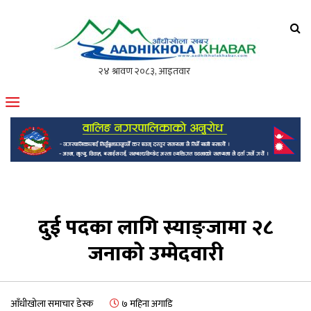
आँधीखोला खवर
मोफसलकै लोकप्रिय अनलाइन पत्रिका
दुई पदका लागि स्याङ्जामा २८
जनाको उम्मेदवारी
आँधीखोला समाचार डेस्क
७ महिना अगाडि