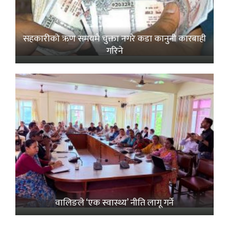
सहकारीको ऋण समयमै चुक्ता नगरे कडा कानुनी कारबाही
गरिने
वालिङले ‘एक स्वास्थ्य’ नीति लागू गर्ने