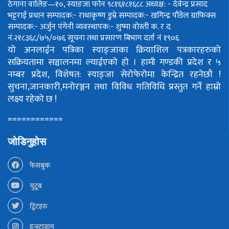
ठेगाना वालिङ—१०, स्याङजा फोन ९८१६१८१६८८
अध्यक्ष: - देवेन्द्र प्रसाद
भट्टराई
प्रधान सम्पादक:- राधाकृष्ण डुम्रे
सम्पादक:- खगिन्द्र पौडेल
ग्राफिक्स
सम्पादक:- अर्जुन पंगेनी
व्यवस्थापक:- शुष्मा वोस्ती
क. र द
नं.२१८३६८/७५/०७६
सूचना तथा प्रसारण बिभाग दर्ता नं १९०६
यो अनलाईन पत्रिका स्याङ्जाका क्रियाशिल पत्रकारहरुको
सक्रियतामा सञ्चालनमा ल्याईएको हो ।
हामी गण्डकी प्रदेश र ५
नम्बर प्रदेश, विशेषत: स्याङ्जा सेरोफेरोमा केन्द्रित रहनेछौ !
सुचना,जानकारी,मनोरञ्जन तथा विविध गतिविधि प्रस्तुत गर्ने हाम्रो
लक्ष्य रहेको छ !
============
जोडिनुहोस
फेसबुक
युटूब
ट्विटहरु
इन्स्टाग्राम