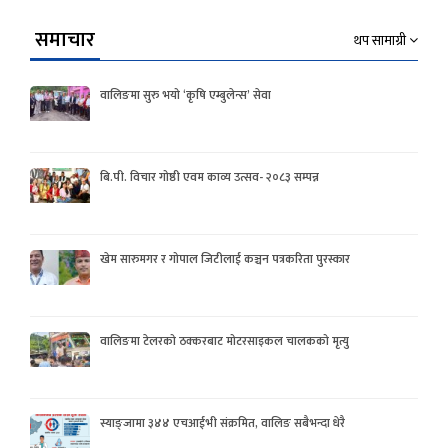
समाचार
थप सामाग्री
वालिङमा सुरु भयो ‘कृषि एम्बुलेन्स’ सेवा
बि.पी. विचार गोष्ठी एवम काव्य उत्सव- २०८३ सम्पन्न
खेम सारुमगर र गोपाल जिटीलाई कञ्चन पत्रकरिता पुरस्कार
वालिङमा टेलरको ठक्करबाट मोटरसाइकल चालकको मृत्यु
स्याङ्जामा ३४४ एचआईभी संक्रमित, वालिङ सबैभन्दा धेरै