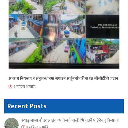
अपराध नियन्त्रण र अनुसन्धानमा सघाउन अर्जुनचौपारीमा १३ सीसीटीभी जडान
१ महिना अगाडि
Recent Posts
स्याङ्जामा बाँदर आतंक ‘पाकेको बाली भित्राउनै पाउँदैनन् किसान’
१ महिना अगाडि