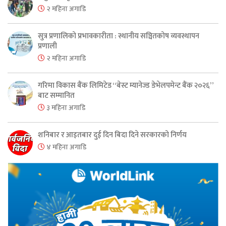
२ महिना अगाडि
सुत्र प्रणालिको प्रभावकारीता : स्थानीय सञ्चितकोष व्यवस्थापन
प्रणाली
२ महिना अगाडि
गरिमा विकास बैंक लिमिटेड “बेस्ट म्यानेज्ड डेभेलपमेन्ट बैंक २०२६”
बाट सम्मानित
३ महिना अगाडि
शनिबार र आइतबार दुई दिन बिदा दिने सरकारको निर्णय
४ महिना अगाडि