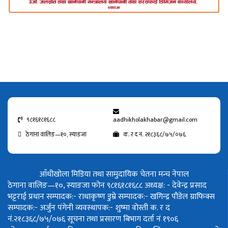
९८१६१८१६८८
aadhikholakhabar@gmail.com
ठेगाना वालिङ—१०, स्याङजा
क. र द नं. २१८३६८/७५/०७६
आँधीखोला मिडिया तथा सामुदायिक चेतना मन्च नेपाल
ठेगाना वालिङ—१०, स्याङजा फोन ९८१६१८१६८८
अध्यक्ष: - देवेन्द्र प्रसाद
भट्टराई
प्रधान सम्पादक:- राधाकृष्ण डुम्रे
सम्पादक:- खगिन्द्र पौडेल
ग्राफिक्स
सम्पादक:- अर्जुन पंगेनी
व्यवस्थापक:- शुष्मा वोस्ती
क. र द
नं.२१८३६८/७५/०७६
सूचना तथा प्रसारण बिभाग दर्ता नं १९०६