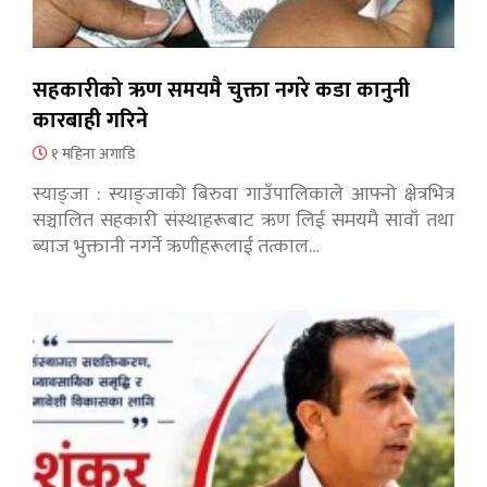
सहकारीको ऋण समयमै चुक्ता नगरे कडा कानुनी
कारबाही गरिने
१ महिना अगाडि
स्याङ्जा : स्याङ्जाको बिरुवा गाउँपालिकाले आफ्नो क्षेत्रभित्र
सञ्चालित सहकारी संस्थाहरूबाट ऋण लिई समयमै सावाँ तथा
ब्याज भुक्तानी नगर्ने ऋणीहरूलाई तत्काल…