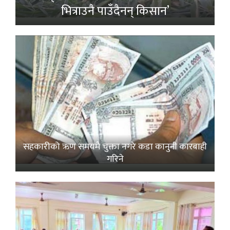
भित्राउनै पाउँदैनन् किसान’
सहकारीको ऋण समयमै चुक्ता नगरे कडा कानुनी कारबाही
गरिने