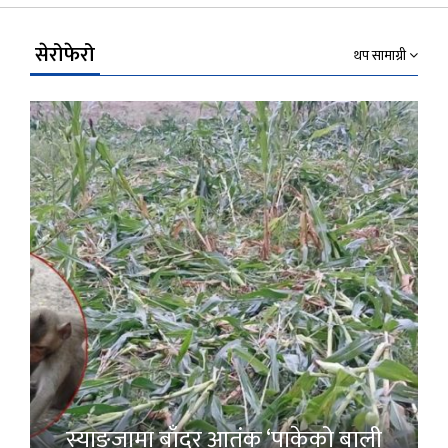
Link
सेरोफेरो
थप सामाग्री
स्याङ्जामा बाँदर आतंक ‘पाकेको बाली