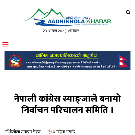
आँधीखोला खवर
मोफसलकै लोकप्रिय अनलाइन पत्रिका
नेपाली कांग्रेस स्याङ्जाले बनायो
निर्वाचन परिचालन समिति ।
आँधीखोला समाचार डेस्क
७ महिना अगाडि