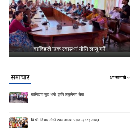
वालिङले ‘एक स्वास्थ्य’ नीति लागू गर्ने
समाचार
थप सामाग्री
वालिङमा सुरु भयो ‘कृषि एम्बुलेन्स’ सेवा
बि.पी. विचार गोष्ठी एवम काव्य उत्सव- २०८३ सम्पन्न