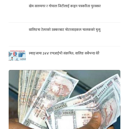
खेम सारुमगर र गोपाल जिटीलाई कञ्चन पत्रकरिता पुरस्कार
वालिङमा टेलरको ठक्करबाट मोटरसाइकल चालकको मृत्यु
स्याङ्जामा ३४४ एचआईभी संक्रमित, वालिङ सबैभन्दा धेरै