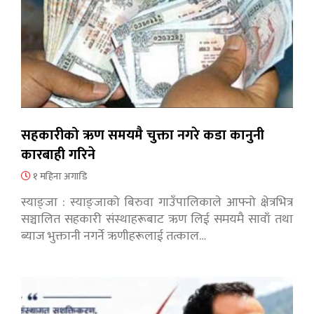
सहकारीको ऋण समयमै चुक्ता नगरे कडा कानुनी
कारबाही गरिने
१ महिना अगाडि
स्याङ्जा : स्याङ्जाको बिरुवा गाउँपालिकाले आफ्नो क्षेत्रभित्र
सञ्चालित सहकारी संस्थाहरूबाट ऋण लिई समयमै सावाँ तथा
ब्याज भुक्तानी नगर्ने ऋणीहरूलाई तत्काल…