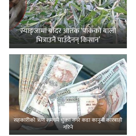
स्याङ्जामा बाँदर आतंक ‘पाकेको बाली
भित्राउनै पाउँदैनन् किसान’
सहकारीको ऋण समयमै चुक्ता नगरे कडा कानुनी कारबाही
गरिने