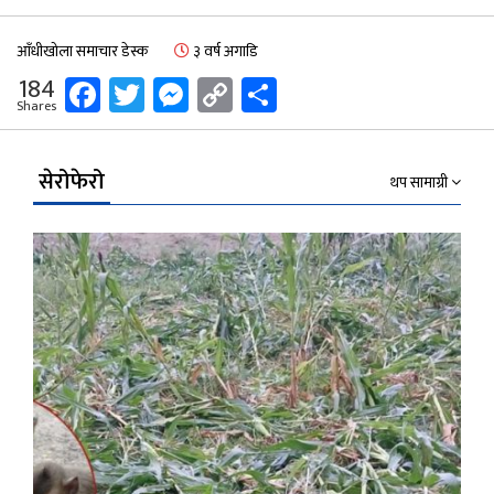
आँधीखोला समाचार डेस्क
३ वर्ष अगाडि
Facebook
Twitter
Messenger
Copy
Share
184
Shares
Link
सेरोफेरो
थप सामाग्री