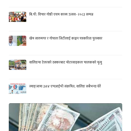
बि.पी. विचार गोष्ठी एवम काव्य उत्सव- २०८३ सम्पन्न
खेम सारुमगर र गोपाल जिटीलाई कञ्चन पत्रकरिता पुरस्कार
वालिङमा टेलरको ठक्करबाट मोटरसाइकल चालकको मृत्यु
स्याङ्जामा ३४४ एचआईभी संक्रमित, वालिङ सबैभन्दा धेरै