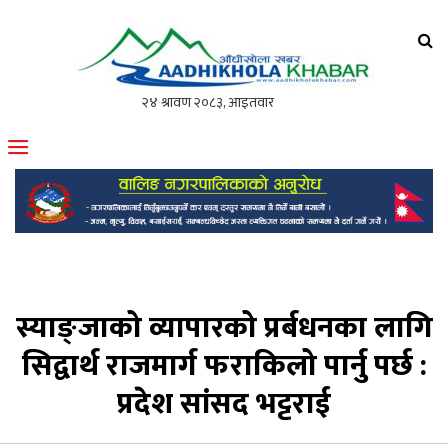
आँधीखोला खवर
मोफसलकै लोकप्रिय अनलाइन पत्रिका
स्याङ्जाको व्यापारको प्रर्बधनका लागि
सिद्वार्थ राजमार्ग फराकिलो पार्नु पर्छ :
प्रदेश सांसद भट्टराई