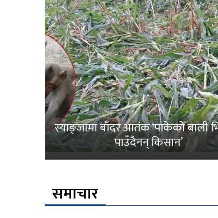
स्याङ्जामा बाँदर आतंक ‘पाकेको बाली भित
पाउँदैनन् किसान’
समाचार