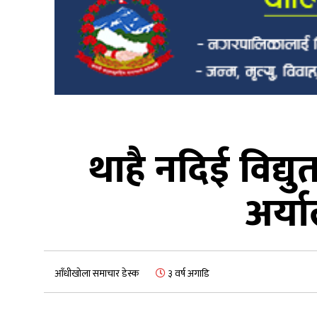
थाहै नदिई विद्
अर्या
आँधीखोला समाचार डेस्क
३ वर्ष अगाडि