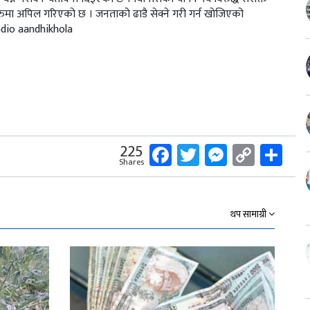
ताहरुमा अपिल गरिएको छ । जनताको ढाडै सेक्ने गरी गर्न खोजिएको
 Radio aandhikhola
Facebook
Twitter
Messeng
Copy
Sh
225
Shares
Link
थप सामाग्री