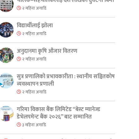
चालक–सहचालकलाई दश लाखको दुर्घटना बिमा
२ महिना अगाडि
विद्यार्थीलाई झोला
२ महिना अगाडि
अनुदानमा कृषि औजार वितरण
२ महिना अगाडि
er
are
सुत्र प्रणालिको प्रभावकारीता : स्थानीय सञ्चितकोष
व्यवस्थापन प्रणाली
२ महिना अगाडि
गरिमा विकास बैंक लिमिटेड “बेस्ट म्यानेज्ड
डेभेलपमेन्ट बैंक २०२६” बाट सम्मानित
३ महिना अगाडि