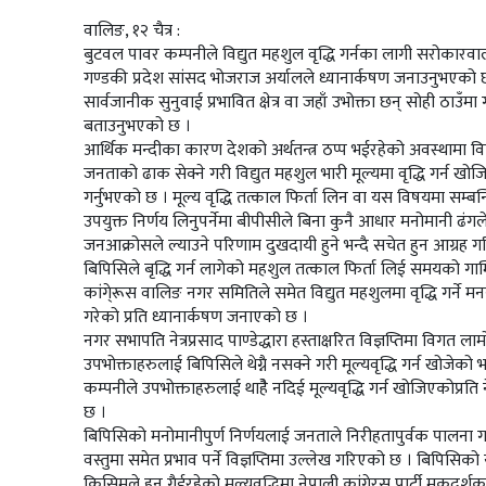
वालिङ, १२ चैत्र :
बुटवल पावर कम्पनीले विद्युत महशुल वृद्धि गर्नका लागी सरोकारवा
गण्डकी प्रदेश सांसद भोजराज अर्यालले ध्यानार्कषण जनाउनुभएको छ ।
सार्वजानीक सुनुवाई प्रभावित क्षेत्र वा जहाँ उभोक्ता छन् सोही ठाउँम
बताउनुभएको छ ।
आर्थिक मन्दीका कारण देशको अर्थतन्त्र ठप्प भईरहेको अवस्थामा विद्
जनताको ढाक सेक्ने गरी विद्युत महशुल भारी मूल्यमा वृद्धि गर्न खोज
गर्नुभएको छ । मूल्य वृद्धि तत्काल फिर्ता लिन वा यस विषयमा सम्बन
उपयुक्त निर्णय लिनुपर्नेमा बीपीसीले बिना कुनै आधार मनोमानी ढंगले विद
जनआक्रोसले ल्याउने परिणाम दुखदायी हुने भन्दै सचेत हुन आग्रह 
बिपिसिले बृद्धि गर्न लागेको महशुल तत्काल फिर्ता लिई समयको गाम्भ
कांगे्रूस वालिङ नगर समितिले समेत विद्युत महशुलमा वृद्धि गर्न
गरेको प्रति ध्यानार्कषण जनाएको छ ।
नगर सभापति नेत्रप्रसाद पाण्डेद्धारा हस्ताक्षरित विज्ञप्तिमा विग
उपभोक्ताहरुलाई बिपिसिले थेग्नै नसक्ने गरी मूल्यवृद्धि गर्न खोजे
कम्पनीले उपभोक्ताहरुलाई थाहैे नदिई मूल्यवृद्धि गर्न खोजिएकोप्
छ ।
बिपिसिको मनोमानीपुर्ण निर्णयलाई जनताले निरीहतापुर्वक पालना गर्नुप
वस्तुमा समेत प्रभाव पर्ने विज्ञप्तिमा उल्लेख गरिएको छ । बिपिसिको
किसिमले हुन गैईरहेको मूल्यवृद्धिमा नेपाली कांगे्रस पार्टी मुकदर