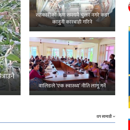
सहकारीको ऋण समयमै चुक्ता नगरे कडा
कानुनी कारबाही गरिने
्राउनै
वालिङले ‘एक स्वास्थ्य’ नीति लागू गर्ने
थप सामाग्री