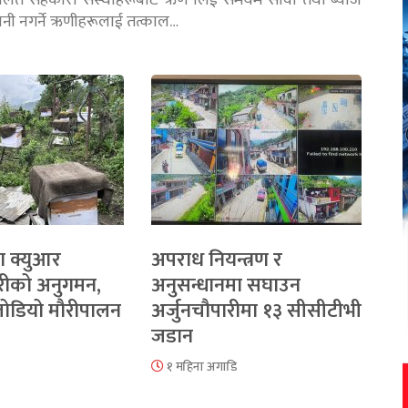
चालित सहकारी संस्थाहरूबाट ऋण लिई समयमै सावाँ तथा ब्याज
तानी नगर्ने ऋणीहरूलाई तत्काल…
ा क्युआर
अपराध नियन्त्रण र
रीको अनुगमन,
अनुसन्धानमा सघाउन
 जोडियो मौरीपालन
अर्जुनचौपारीमा १३ सीसीटीभी
जडान
१ महिना अगाडि