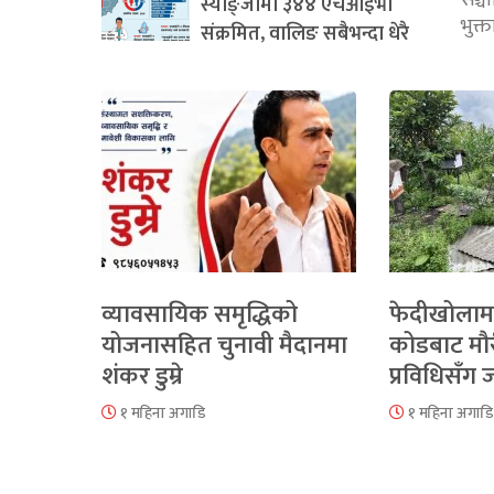
सञ्
स्याङ्जामा ३४४ एचआईभी
भुक्
संक्रमित, वालिङ सबैभन्दा धेरै
व्यावसायिक समृद्धिको
फेदीखोलाम
योजनासहित चुनावी मैदानमा
कोडबाट मौ
शंकर डुम्रे
प्रविधिसँग
१ महिना अगाडि
१ महिना अगाडि