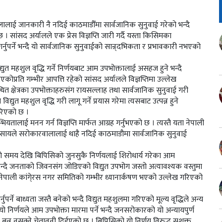
लालाई जानकारी नै नदिई काठमाडौँमा सार्वजानिक सुनुवाई गरेको भन्दै
 सांसद अर्यालले एक प्रेस विज्ञप्ति जारी गर्दै यस्ता किसिमका
ा गर्नुपर्ने भन्दै यो सार्वजानिक सुनुवाईको सान्र्दभिकता र प्रभावकारी नभएको
युत महशुल वृद्धि गर्ने निर्णयबाट आम उपभोक्तालाई असहज हुने भन्दै
िएकोप्रति गम्भीर आपत्ति रहेको सांसद अर्यालले विज्ञप्तिमा उल्लेख
्धित क्षेत्रका उपभोक्ताहरुसंग रायसल्लाह तथा सार्वजानिक सुनुवाई गरी
्युत महशुल वृद्धि गरी लागू गर्ने प्रयास गरेमा त्यसबाट उत्पन्न हुने
गरिएको छ ।
ियतालाई मनन गर्न विज्ञप्ति मार्फत आग्रह गर्नुभएको छ । त्यस्तै यता नेपाली
े मनसायले सरोकारवालालाई थाहै नदिई काठमाडौमा सार्वजानिक सुनुवाई
त लामो समय देखि बिपिसिको जुनसुकै निर्णयलाई शिरोधार्य गरेका आम
को भन्दै जनताको जिवनसंग जोडिएको विद्युत उपभोग जस्तो अत्यावश्यक वस्तुमा
रति नेपाली कांगे्रस नगर समितिको गम्भीर ध्यानार्कषण भएको उल्लेख गरिएको
र्ने बाध्यता जस्तै बनेको भन्दै विद्युत महशुलमा गरिएको मूल्य वृद्धिले अन्य
 यो निर्णयले आम उपभोक्ता मारमा पर्ने भन्दै जनसरोकारको यो अन्यायपुर्ण
्शक बन्न नसक्ने चेतावनी दिईएको छ । बिपिसिको यो निर्णय विरुद्ध सशक्त