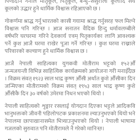
पिण्डदान गर्नाले मातृकूल, पितृकूल, बन्धु–ससुराली कूलादि सय
कूलको उद्धार हुने धार्मिक विश्वास रहिआएको छ ।
गोकर्णमा श्राद्ध गर्नु भारतको कासी गयामा श्राद्ध गर्नुसरह फल मिल्ने
विश्वास पनि गरिन्छ । आज सनातन वैदिक हिन्दु धर्मावलम्बीले
वर्षभरि घरघरमा गरिने देवकार्य एवम् पितृकार्यका लागि आवश्यक
पर्ने कुश आजै घरमा राखेर पूजा गर्ने गरिन्छ । कुश घरमा राख्नाले
परिवारको कल्याण हुने धार्मिक विश्वास छ ।
आजै नेपाली साहित्यका युगकवी मोतीराम भट्टको १५२औँ
जन्मजयन्ती विभिन्न साहित्यिक कार्यक्रमको आयोजना गरी मनाइँदैछ
। विक्रम संवत् १९२३ साल भाद्र कृष्ण औँसी अर्थात कुशे औँसीका दिन
जन्मिएका मोतीरामको विक्रम संवत् १९५३ साल भाद्र कृष्ण कुशे
औँसीकै दिन ३० वर्षको उमेरमा निधन भएको थियो ।
नेपाली साहित्यको शृङ्गार रसलाई योगदान दिएका भट्टले आदिकवि
भानुभक्तको जीवनी पहिलोपटक प्रकाशनमा ल्याउनुभएको थियो भने
नेपालमा छापाखानासमेत भित्र्याउनुभएको थियो । नेपाली भाषामा
गजलको सुरुवात पनि मोतीरामले नै गरेको मानिन्छ।