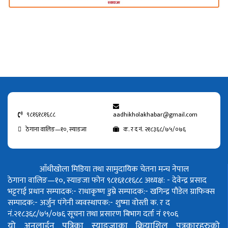
९८१६१८१६८८
aadhikholakhabar@gmail.com
ठेगाना वालिङ—१०, स्याङजा
क. र द नं. २१८३६८/७५/०७६
आँधीखोला मिडिया तथा सामुदायिक चेतना मन्च नेपाल
ठेगाना वालिङ—१०, स्याङजा फोन ९८१६१८१६८८
अध्यक्ष: - देवेन्द्र प्रसाद
भट्टराई
प्रधान सम्पादक:- राधाकृष्ण डुम्रे
सम्पादक:- खगिन्द्र पौडेल
ग्राफिक्स
सम्पादक:- अर्जुन पंगेनी
व्यवस्थापक:- शुष्मा वोस्ती
क. र द
नं.२१८३६८/७५/०७६
सूचना तथा प्रसारण बिभाग दर्ता नं १९०६
यो अनलाईन पत्रिका स्याङ्जाका क्रियाशिल पत्रकारहरुको