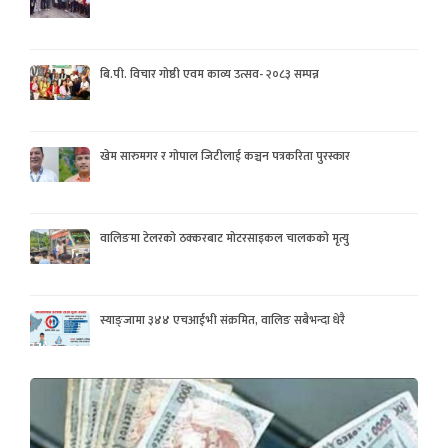
बि.पी. विचार गोष्ठी एवम काव्य उत्सव- २०८३ सम्पन्न
खेम सारुमगर र गोपाल जिटीलाई कञ्चन पत्रकरिता पुरस्कार
वालिङमा टेलरको ठक्करबाट मोटरसाइकल चालकको मृत्यु
स्याङ्जामा ३४४ एचआईभी संक्रमित, वालिङ सबैभन्दा धेरै