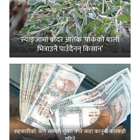
स्याङ्जामा बाँदर आतंक ‘पाकेको बाली
भित्राउनै पाउँदैनन् किसान’
सहकारीको ऋण समयमै चुक्ता नगरे कडा कानुनी कारबाही
गरिने