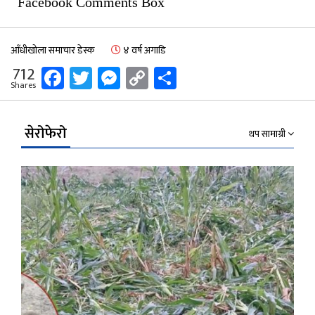
Facebook Comments Box
आँधीखोला समाचार डेस्क
४ वर्ष अगाडि
Facebook
Twitter
Messenger
Copy
Share
712
Shares
Link
सेरोफेरो
थप सामाग्री