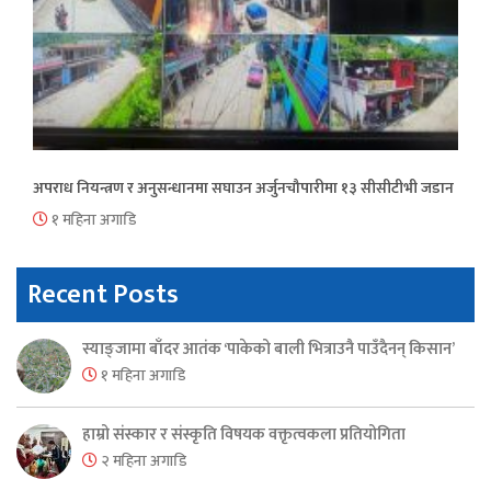
अपराध नियन्त्रण र अनुसन्धानमा सघाउन अर्जुनचौपारीमा १३ सीसीटीभी जडान
१ महिना अगाडि
Recent Posts
स्याङ्जामा बाँदर आतंक ‘पाकेको बाली भित्राउनै पाउँदैनन् किसान’
१ महिना अगाडि
हाम्रो संस्कार र संस्कृति विषयक वक्तृत्वकला प्रतियोगिता
२ महिना अगाडि