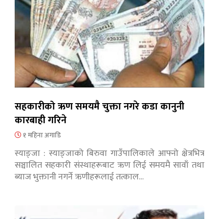
सहकारीको ऋण समयमै चुक्ता नगरे कडा कानुनी
कारबाही गरिने
१ महिना अगाडि
स्याङ्जा : स्याङ्जाको बिरुवा गाउँपालिकाले आफ्नो क्षेत्रभित्र
सञ्चालित सहकारी संस्थाहरूबाट ऋण लिई समयमै सावाँ तथा
ब्याज भुक्तानी नगर्ने ऋणीहरूलाई तत्काल…