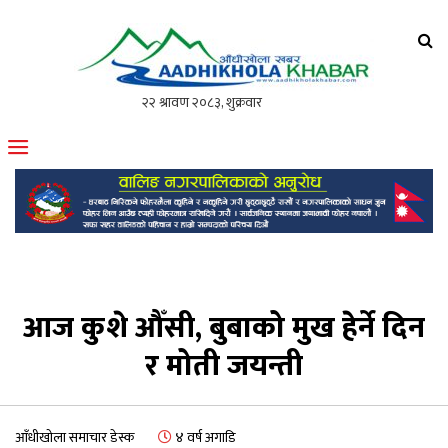
आँधीखोला खवर
मोफसलकै लोकप्रिय अनलाइन पत्रिका
आज कुशे औँसी, बुबाको मुख हेर्ने दिन
र मोती जयन्ती
आँधीखोला समाचार डेस्क
४ वर्ष अगाडि