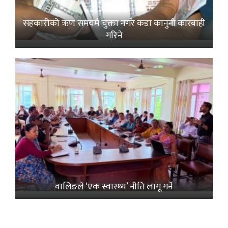
सहकारीको ऋण समयमै चुक्ता नगरे कडा कानुनी कारबाही
गरिने
वालिङले ‘एक स्वास्थ्य’ नीति लागू गर्ने