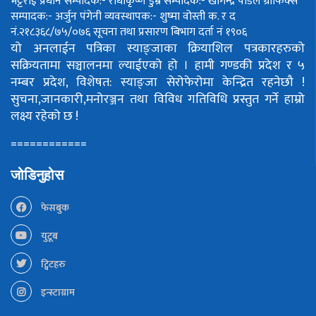
भट्टराई
प्रधान सम्पादक:- राधाकृष्ण डुम्रे
सम्पादक:- खगिन्द्र पौडेल
ग्राफिक्स
सम्पादक:- अर्जुन पंगेनी
व्यवस्थापक:- शुष्मा वोस्ती
क. र द
नं.२१८३६८/७५/०७६
सूचना तथा प्रसारण बिभाग दर्ता नं १९०६
यो अनलाईन पत्रिका स्याङ्जाका क्रियाशिल पत्रकारहरुको
सक्रियतामा सञ्चालनमा ल्याईएको हो ।
हामी गण्डकी प्रदेश र ५
नम्बर प्रदेश, विशेषत: स्याङ्जा सेरोफेरोमा केन्द्रित रहनेछौ !
सुचना,जानकारी,मनोरञ्जन तथा विविध गतिविधि प्रस्तुत गर्ने हाम्रो
लक्ष्य रहेको छ !
============
जोडिनुहोस
फेसबुक
युटूब
ट्विटहरु
इन्स्टाग्राम