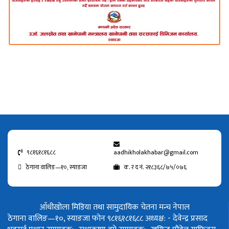
९८१६१८१६८८
aadhikholakhabar@gmail.com
ठेगाना वालिङ—१०, स्याङजा
क. र द नं. २१८३६८/७५/०७६
आँधीखोला मिडिया तथा सामुदायिक चेतना मन्च नेपाल
ठेगाना वालिङ—१०, स्याङजा फोन ९८१६१८१६८८
अध्यक्ष: - देवेन्द्र प्रसाद