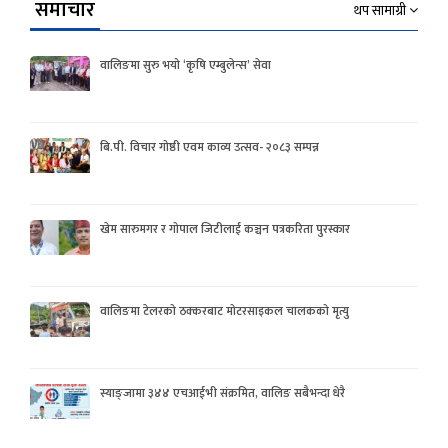
समाचार
थप सामाग्री
वालिङमा सुरु भयो ‘कृषि एम्बुलेन्स’ सेवा
बि.पी. विचार गोष्ठी एवम काव्य उत्सव- २०८३ सम्पन्न
खेम सारुमगर र गोपाल जिटीलाई कञ्चन पत्रकरिता पुरस्कार
वालिङमा टेलरको ठक्करबाट मोटरसाइकल चालकको मृत्यु
स्याङ्जामा ३४४ एचआईभी संक्रमित, वालिङ सबैभन्दा धेरै