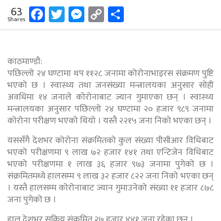
Facebook
Twitter
Messenger
Copy
Share
63
Shares
Link
काठमाण्डौ:
पछिल्लो २४ घण्टामा थप ११२८ जनामा कोरोनाभाइरस संक्रमण पुष्टि
भएको छ । स्वास्थ्य तथा जनसंख्या मन्त्रालयका अनुसार सोही
अवधिमा १४ जनाले कोरोनाबाट ज्यान गुमाएका छन् । स्वास्थ्य
मन्त्रालयका अनुसार पछिल्लो २४ घण्टामा २० हजार ९८९ जनामा
कोरोना परीक्षण भएको थियो । यस्तै २२१५ जना निको भएका छन् ।
यससँगै देशभर कोरोना संक्रमितको कुल संख्या पीसीआर विधिबाट
भएको परीक्षणमा ९ लाख ७२ हजार १४१ तथा एन्टिजेन विधिबाट
भएको परीक्षणमा १ लाख ३६ हजार ९७३ जनामा पुगेको छ ।
संक्रमितमध्ये हालसम्म ९ लाख ३२ हजार ८२२ जना निको भएका छन्
। यस्तै हालसम्म कोरोनाबाट ज्यान गुमाउनेको संख्या ११ हजार ८७८
जना पुगेको छ ।
हाल देशभर सक्रिय संक्रमित २७ हजार ४४१ जना रहेका छन् ।