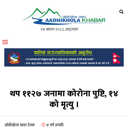
आँधीखोला खवर
मोफसलकै लोकप्रिय अनलाइन पत्रिका
थप ११२७ जनामा कोरोना पुष्टि, १४
को मृत्यु ।
आँधीखोला खवर डेस्क
४ वर्ष अगाडि