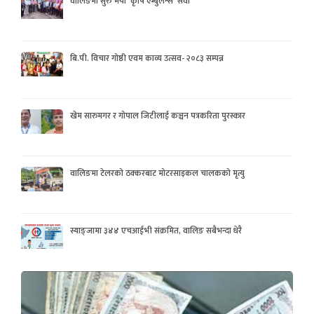
वालिङमा सुरु भयो ‘कृषि एम्बुलेन्स’ सेवा
बि.पी. विचार गोष्ठी एवम काव्य उत्सव- २०८३ सम्पन्न
खेम सारुमगर र गोपाल जिटीलाई कञ्चन पत्रकरिता पुरस्कार
वालिङमा टेलरको ठक्करबाट मोटरसाइकल चालकको मृत्यु
स्याङ्जामा ३४४ एचआईभी संक्रमित, वालिङ सबैभन्दा धेरै