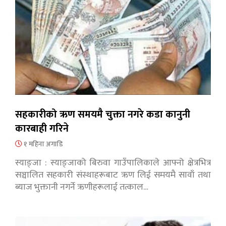
सहकारीको ऋण समयमै चुक्ता नगरे कडा कानुनी
कारबाही गरिने
१ महिना अगाडि
स्याङ्जा : स्याङ्जाको बिरुवा गाउँपालिकाले आफ्नो क्षेत्रभित्र
सञ्चालित सहकारी संस्थाहरूबाट ऋण लिई समयमै सावाँ तथा
ब्याज भुक्तानी नगर्ने ऋणीहरूलाई तत्काल…