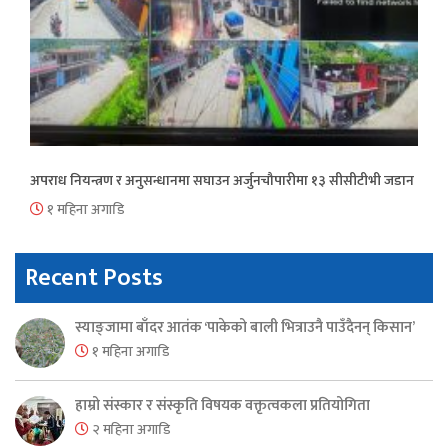
अपराध नियन्त्रण र अनुसन्धानमा सघाउन अर्जुनचौपारीमा १३ सीसीटीभी जडान
१ महिना अगाडि
Recent Posts
स्याङ्जामा बाँदर आतंक ‘पाकेको बाली भित्राउनै पाउँदैनन् किसान’
१ महिना अगाडि
हाम्रो संस्कार र संस्कृति विषयक वक्तृत्वकला प्रतियोगिता
२ महिना अगाडि