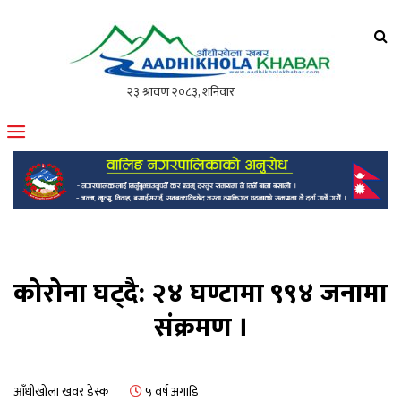
आँधीखोला खवर
मोफसलकै लोकप्रिय अनलाइन पत्रिका
कोरोना घट्दै: २४ घण्टामा ९९४ जनामा
संक्रमण ।
आँधीखोला खवर डेस्क
५ वर्ष अगाडि