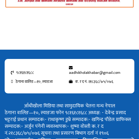
९८१६१८१६८८
aadhikholakhabar@gmail.com
ठेगाना वालिङ—१०, स्याङजा
क. र द नं. २१८३६८/७५/०७६
आँधीखोला मिडिया तथा सामुदायिक चेतना मन्च नेपाल
ठेगाना वालिङ—१०, स्याङजा फोन ९८१६१८१६८८
अध्यक्ष: - देवेन्द्र प्रसाद
भट्टराई
प्रधान सम्पादक:- राधाकृष्ण डुम्रे
सम्पादक:- खगिन्द्र पौडेल
ग्राफिक्स
सम्पादक:- अर्जुन पंगेनी
व्यवस्थापक:- शुष्मा वोस्ती
क. र द
नं.२१८३६८/७५/०७६
सूचना तथा प्रसारण बिभाग दर्ता नं १९०६