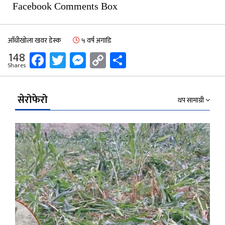
Facebook Comments Box
आँधीखोला खवर डेस्क
५ वर्ष अगाडि
Facebook
Twitter
Messenger
Copy
Share
148
Shares
Link
सेरोफेरो
थप सामाग्री