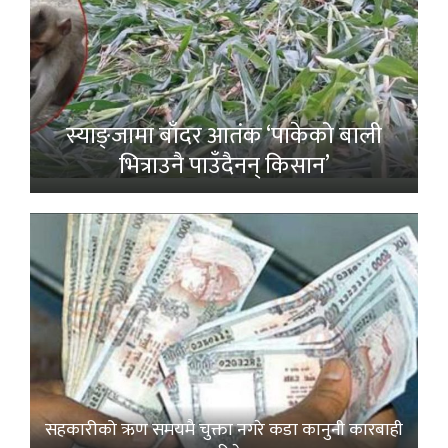
स्याङ्जामा बाँदर आतंक ‘पाकेको बाली
भित्राउनै पाउँदैनन् किसान’
सहकारीको ऋण समयमै चुक्ता नगरे कडा कानुनी कारबाही