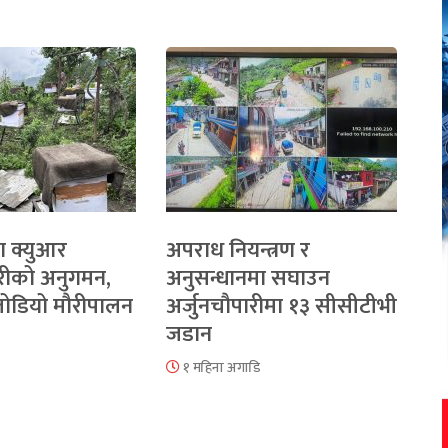
ा क्युआर
अपराध नियन्त्रण र
रीको अनुगमन,
अनुसन्धानमा सघाउन
 जोडियो मौरीपालन
अर्जुनचौपारीमा १३ सीसीटीभी
जडान
१ महिना अगाडि