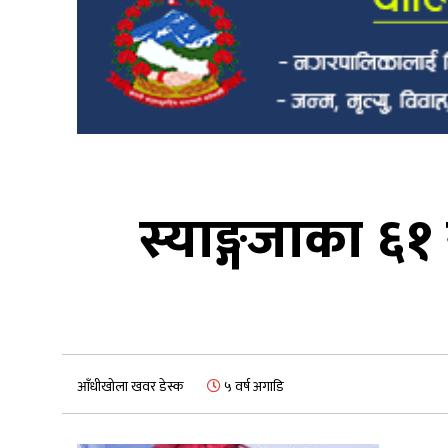
स्याङ्गजाका ६
आँधीखोला खवर डेस्क
५ वर्ष अगाडि