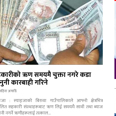
कारीको ऋण समयमै चुक्ता नगरे कडा
नुनी कारबाही गरिने
महिना अगाडि
ङ्जा : स्याङ्जाको बिरुवा गाउँपालिकाले आफ्नो क्षेत्रभित्र
चालित सहकारी संस्थाहरूबाट ऋण लिई समयमै सावाँ तथा ब्याज
तानी नगर्ने ऋणीहरूलाई तत्काल…