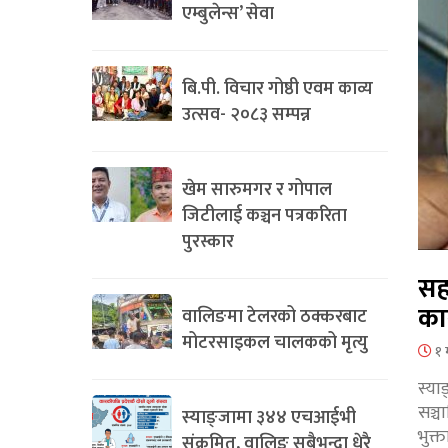
एम्बुलेन्स’ सेवा
बि.पी. विचार गोष्ठी एवम काव्य
उत्सव- २०८३ सम्पन्न
खेम सारुमगर र गोपाल
जिटीलाई कञ्चन पत्रकरिता
पुरस्कार
सह
का
वालिङमा टेलरको ठक्करबाट
मोटरसाइकल चालकको मृत्यु
१ 
स्या
सञ्
स्याङ्जामा ३४४ एचआईभी
भुक्
संक्रमित, वालिङ सबैभन्दा धेरै