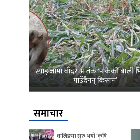
स्याङ्जामा बाँदर आतंक ‘पाकेको बाली भित
पाउँदैनन् किसान’
समाचार
वालिङमा सुरु भयो ‘कृषि