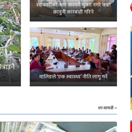
सहकारीको ऋण समयमै चुक्ता नगरे कडा
कानुनी कारबाही गरिने
्राउनै
वालिङले ‘एक स्वास्थ्य’ नीति लागू गर्ने
थप सामाग्री