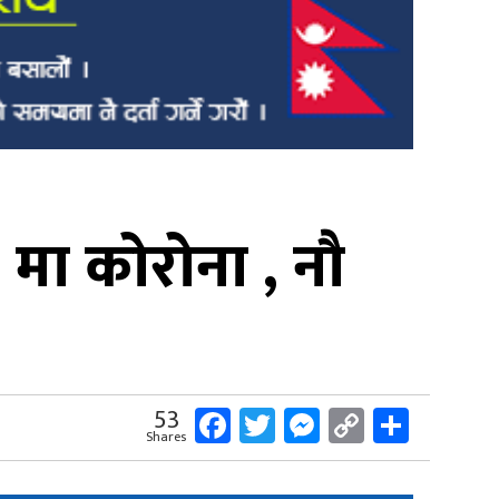
मा कोरोना , नौ
Facebook
Twitter
Messenger
Copy
Share
53
Shares
Link