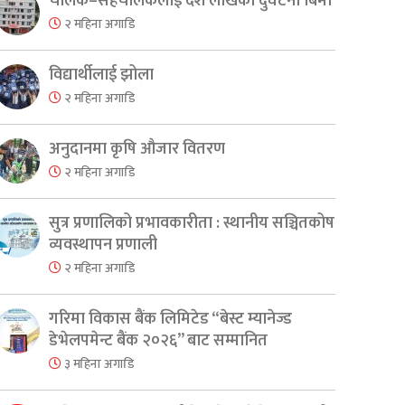
चालक–सहचालकलाई दश लाखको दुर्घटना बिमा
२ महिना अगाडि
विद्यार्थीलाई झोला
२ महिना अगाडि
अनुदानमा कृषि औजार वितरण
er
are
२ महिना अगाडि
सुत्र प्रणालिको प्रभावकारीता : स्थानीय सञ्चितकोष
व्यवस्थापन प्रणाली
२ महिना अगाडि
गरिमा विकास बैंक लिमिटेड “बेस्ट म्यानेज्ड
डेभेलपमेन्ट बैंक २०२६” बाट सम्मानित
३ महिना अगाडि