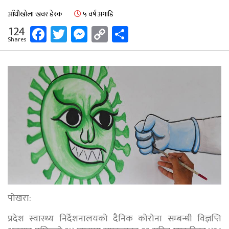
आँधीखोला खवर डेस्क
५ वर्ष अगाडि
Facebook
Twitter
Messenger
Copy
Share
124
Shares
Link
पोखरा:
प्रदेश स्वास्थ्य निर्देशनालयको दैनिक कोरोना सम्बन्धी विज्ञप्ति