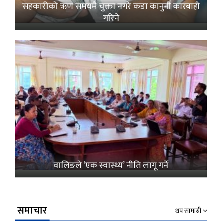
सहकारीको ऋण समयमै चुक्ता नगरे कडा कानुनी कारबाही
गरिने
वालिङले ‘एक स्वास्थ्य’ नीति लागू गर्ने
समाचार
थप सामाग्री