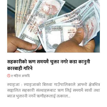
सहकारीको ऋण समयमै चुक्ता नगरे कडा कानुनी
कारबाही गरिने
१ महिना अगाडि
स्याङ्जा : स्याङ्जाको बिरुवा गाउँपालिकाले आफ्नो क्षेत्रभित्र
सञ्चालित सहकारी संस्थाहरूबाट ऋण लिई समयमै सावाँ तथा
ब्याज भुक्तानी नगर्ने ऋणीहरूलाई तत्काल…