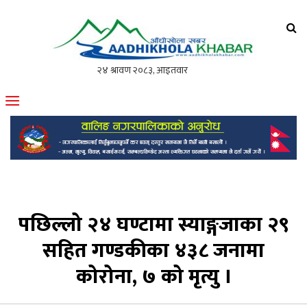
आँधीखोला खवर
मोफसलकै लोकप्रिय अनलाइन पत्रिका
पछिल्लो २४ घण्टामा स्याङ्गजाका २९
सहित गण्डकीका ४३८ जनामा
कोरोना, ७ को मृत्यु ।