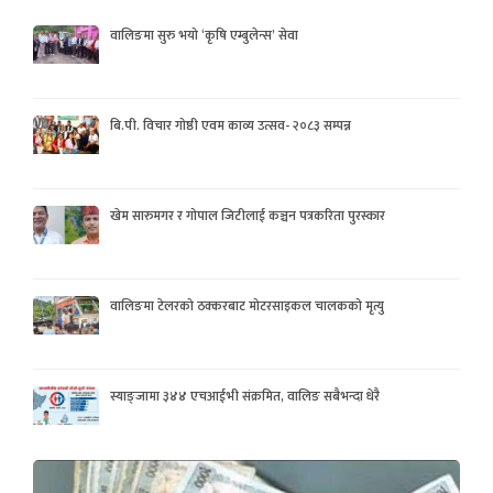
वालिङमा सुरु भयो ‘कृषि एम्बुलेन्स’ सेवा
बि.पी. विचार गोष्ठी एवम काव्य उत्सव- २०८३ सम्पन्न
खेम सारुमगर र गोपाल जिटीलाई कञ्चन पत्रकरिता पुरस्कार
वालिङमा टेलरको ठक्करबाट मोटरसाइकल चालकको मृत्यु
स्याङ्जामा ३४४ एचआईभी संक्रमित, वालिङ सबैभन्दा धेरै