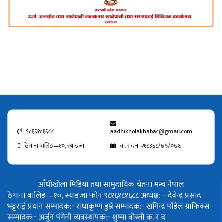
९८१६१८१६८८
aadhikholakhabar@gmail.com
ठेगाना वालिङ—१०, स्याङजा
क. र द नं. २१८३६८/७५/०७६
आँधीखोला मिडिया तथा सामुदायिक चेतना मन्च नेपाल
ठेगाना वालिङ—१०, स्याङजा फोन ९८१६१८१६८८
अध्यक्ष: - देवेन्द्र प्रसाद
भट्टराई
प्रधान सम्पादक:- राधाकृष्ण डुम्रे
सम्पादक:- खगिन्द्र पौडेल
ग्राफिक्स
सम्पादक:- अर्जुन पंगेनी
व्यवस्थापक:- शुष्मा वोस्ती
क. र द