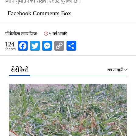
ज्यान गुमाउनेको संख्या १०३८ पुगेको छ ।
Facebook Comments Box
आँधीखोला खवर डेस्क
५ वर्ष अगाडि
Facebook
Twitter
Messenger
Copy
Share
124
Shares
Link
सेरोफेरो
थप सामाग्री