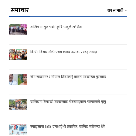
समाचार
थप सामाग्री
वालिङमा सुरु भयो ‘कृषि एम्बुलेन्स’ सेवा
बि.पी. विचार गोष्ठी एवम काव्य उत्सव- २०८३ सम्पन्न
खेम सारुमगर र गोपाल जिटीलाई कञ्चन पत्रकरिता पुरस्कार
वालिङमा टेलरको ठक्करबाट मोटरसाइकल चालकको मृत्यु
स्याङ्जामा ३४४ एचआईभी संक्रमित, वालिङ सबैभन्दा धेरै