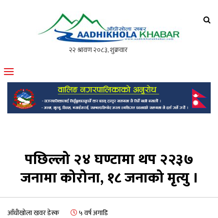
आँधीखोला खवर
मोफसलकै लोकप्रिय अनलाइन पत्रिका
पछिल्लो २४ घण्टामा थप २२३७
जनामा कोरोना, १८ जनाको मृत्यु ।
आँधीखोला खवर डेस्क
५ वर्ष अगाडि