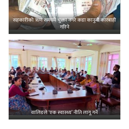
सहकारीको ऋण समयमै चुक्ता नगरे कडा कानुनी कारबाही
गरिने
वालिङले ‘एक स्वास्थ्य’ नीति लागू गर्ने