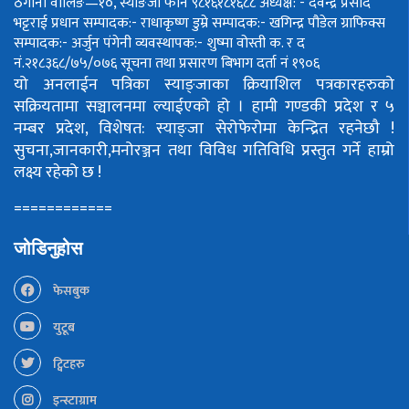
ठेगाना वालिङ—१०, स्याङजा फोन ९८१६१८१६८८
अध्यक्ष: - देवेन्द्र प्रसाद
भट्टराई
प्रधान सम्पादक:- राधाकृष्ण डुम्रे
सम्पादक:- खगिन्द्र पौडेल
ग्राफिक्स
सम्पादक:- अर्जुन पंगेनी
व्यवस्थापक:- शुष्मा वोस्ती
क. र द
नं.२१८३६८/७५/०७६
सूचना तथा प्रसारण बिभाग दर्ता नं १९०६
यो अनलाईन पत्रिका स्याङ्जाका क्रियाशिल पत्रकारहरुको
सक्रियतामा सञ्चालनमा ल्याईएको हो ।
हामी गण्डकी प्रदेश र ५
नम्बर प्रदेश, विशेषत: स्याङ्जा सेरोफेरोमा केन्द्रित रहनेछौ !
सुचना,जानकारी,मनोरञ्जन तथा विविध गतिविधि प्रस्तुत गर्ने हाम्रो
लक्ष्य रहेको छ !
============
जोडिनुहोस
फेसबुक
युटूब
ट्विटहरु
इन्स्टाग्राम