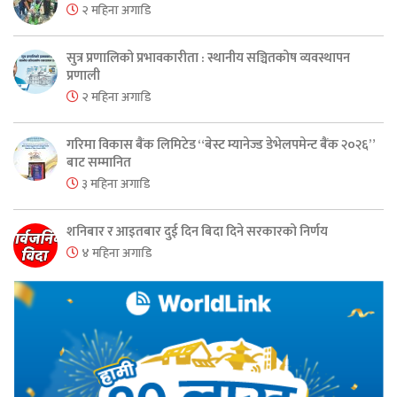
२ महिना अगाडि
सुत्र प्रणालिको प्रभावकारीता : स्थानीय सञ्चितकोष व्यवस्थापन
प्रणाली
२ महिना अगाडि
गरिमा विकास बैंक लिमिटेड “बेस्ट म्यानेज्ड डेभेलपमेन्ट बैंक २०२६”
बाट सम्मानित
३ महिना अगाडि
शनिबार र आइतबार दुई दिन बिदा दिने सरकारको निर्णय
४ महिना अगाडि