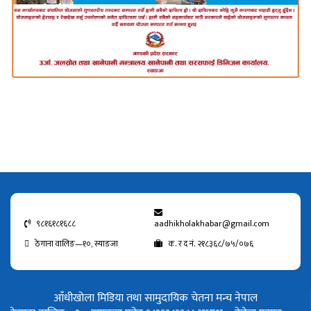
९८१६१८१६८८
aadhikholakhabar@gmail.com
ठेगाना वालिङ—१०, स्याङजा
क. र द नं. २१८३६८/७५/०७६
आँधीखोला मिडिया तथा सामुदायिक चेतना मन्च नेपाल