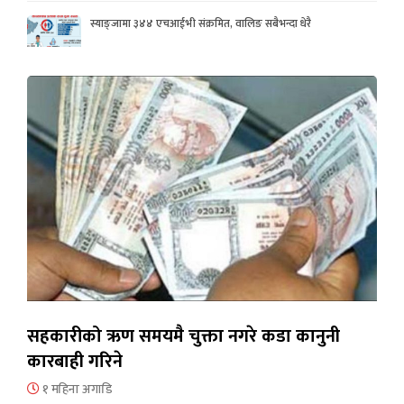
स्याङ्जामा ३४४ एचआईभी संक्रमित, वालिङ सबैभन्दा धेरै
सहकारीको ऋण समयमै चुक्ता नगरे कडा कानुनी
कारबाही गरिने
१ महिना अगाडि