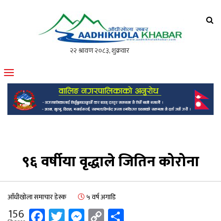
आँधीखोला खवर
मोफसलकै लोकप्रिय अनलाइन पत्रिका
९६ वर्षीया वृद्धाले जितिन कोरोना
आँधीखोला समाचार डेस्क
५ वर्ष अगाडि
Facebook
Twitter
Messenger
Copy
Share
156