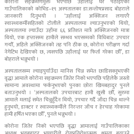
कोरोना सङ्क्रमणमुक्त भएपछि उहाँलाई घर पठाइएको
गाउँपालिकाको कोभिड–१९ अस्पतालका डा.सन्तोषप्रसाद बोहराले
जानकारी दिनुभयो । ‘उहाँलाई अक्सिजन लगाएरै
स्वास्थ्यकर्मीसहितको टोलीले अस्पतालमा ल्याउनुभएको थियो,
अस्पतालमा ल्याउँदा उहाँमा ६६ प्रतिशत मात्रै अक्सिजनको मात्रा
थियो, एक हप्तासम्म हामीले सम्भव भएसम्मको विधिबाट उपचार
गर्‍यौँ, अहिले अक्सिजनको तह पनि ठीक छ, कोरोना परीक्षण गर्दा
नेगेटिभ देखिएको छ, त्यसपछि उहाँलाई घर फिर्ता गरेका छौँ’, डा
बोहराले भन्नुभयो ।
अस्पतालसम्म ल्याइपुर्याउँदा मानिस चिन्न समेत छाडिसक्नुभएकी
वृद्धा आमाले कोरोना सङ्क्रमण जितेर निको भएपछि पहिलेकै जस्तो
सामान्य अवस्थामा फर्कनुभएको पुनका छोरा खिमबहादुर पुनले
बताउनुभयो । ‘अस्पतालको उपचारबाट हामी खुसी छौँ, सुरुमा
आमाले मलाई समेत चिन्नुहुँदैन थियो, उपचार गर्दै जाँदा चिन्न थाल्ने
हुनुभयो, डाक्टर र स्वास्थ्यकर्मीले निरन्तर जाँच र हेरचाह गरेकामा
हामी हर्षित भएका छौँ’, पुनले भन्नुभयो ।
कोरोना जितेर निको भएपछि वृद्धा आमालाई गाउँपालिकाका
अध्यक्ष भवबहादुर भण्डारीले रोगप्रतिरोधात्मक क्षमता बढाउने