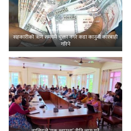
सहकारीको ऋण समयमै चुक्ता नगरे कडा कानुनी कारबाही
गरिने