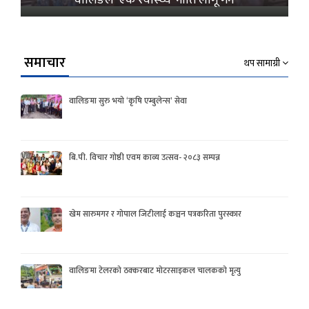
वालिङले ‘एक स्वास्थ्य’ नीति लागू गर्ने
समाचार
थप सामाग्री
वालिङमा सुरु भयो ‘कृषि एम्बुलेन्स’ सेवा
बि.पी. विचार गोष्ठी एवम काव्य उत्सव- २०८३ सम्पन्न
खेम सारुमगर र गोपाल जिटीलाई कञ्चन पत्रकरिता पुरस्कार
वालिङमा टेलरको ठक्करबाट मोटरसाइकल चालकको मृत्यु