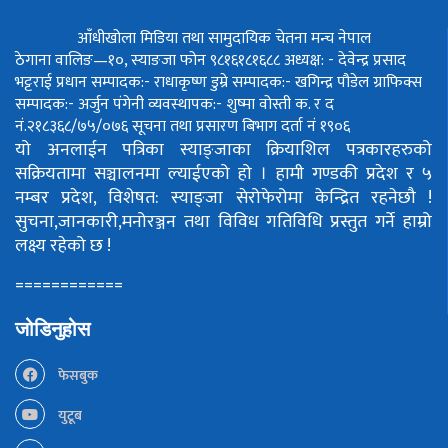
आँधीखोला मिडिया तथा सामुदायिक चेतना मन्च नेपाल
ठेगाना वालिङ—१०, स्याङजा फोन ९८१६१८१६८८
अध्यक्ष: - देवेन्द्र प्रसाद
भट्टराई
प्रधान सम्पादक:- राधाकृष्ण डुम्रे
सम्पादक:- खगिन्द्र पौडेल
ग्राफिक्स
सम्पादक:- अर्जुन पंगेनी
व्यवस्थापक:- शुष्मा वोस्ती
क. र द
नं.२१८३६८/७५/०७६
सूचना तथा प्रसारण बिभाग दर्ता नं १९०६
यो अनलाईन पत्रिका स्याङ्जाका क्रियाशिल पत्रकारहरुको
सक्रियतामा सञ्चालनमा ल्याईएको हो ।
हामी गण्डकी प्रदेश र ५
नम्बर प्रदेश, विशेषत: स्याङ्जा सेरोफेरोमा केन्द्रित रहनेछौ !
सुचना,जानकारी,मनोरञ्जन तथा विविध गतिविधि प्रस्तुत गर्ने हाम्रो
लक्ष्य रहेको छ !
============
जोडिनुहोस
फेसबुक
युटूब