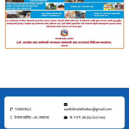
९८१६१८१६८८
aadhikholakhabar@gmail.com
ठेगाना वालिङ—१०, स्याङजा
क. र द नं. २१८३६८/७५/०७६