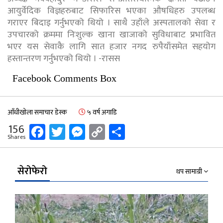
आयुर्वेदिक विज्ञहरुबाट सिफारिस भएका औषधिहरु उपलब्ध
गराएर बिदाइ गर्नुभएको थियो । साथै उहाँले अस्पतालको सेवा र
उपचारको क्रममा निःशुल्क खाना खाजाको सुविधाबाट प्रभावित
भएर यस सेवाकै लागि सात हजार नगद रुपैयाँसमेत सहयोग
हस्तान्तरण गर्नुभएको थियो । -रासस
Facebook Comments Box
आँधीखोला समाचार डेस्क
५ वर्ष अगाडि
Facebook
Twitter
Messenger
Copy
Share
156
Shares
Link
सेरोफेरो
थप सामाग्री