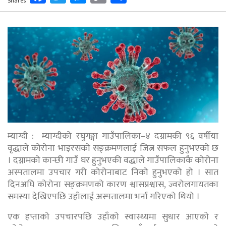
Shares
Link
म्याग्दी : म्याग्दीको रघुगङ्गा गाउँपालिका–४ दग्नामकी ९६ वर्षीया
वृद्धाले कोरोना भाइरसको सङ्क्रमणलाई जित्न सफल हुनुभएको छ
। दग्नामको कान्छी गाउँ घर हुनुभएकी वद्धाले गाउँपालिकाकै कोरोना
अस्पतालमा उपचार गरी कोरोनाबाट निको हुनुभएको हो । सात
दिनअघि कोरोना सङ्क्रमणको कारण श्वासप्रश्वास, ज्वरोलगायतका
समस्या देखिएपछि उहाँलाई अस्पतालमा भर्ना गरिएको थियो ।
एक हप्ताको उपचारपछि उहाँको स्वास्थ्यमा सुधार आएको र