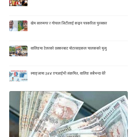
खेम सारुमगर र गोपाल जिटीलाई कञ्चन पत्रकरिता पुरस्कार
वालिङमा टेलरको ठक्करबाट मोटरसाइकल चालकको मृत्यु
स्याङ्जामा ३४४ एचआईभी संक्रमित, वालिङ सबैभन्दा धेरै