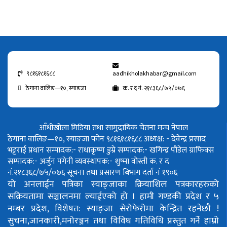
९८१६१८१६८८
aadhikholakhabar@gmail.com
ठेगाना वालिङ—१०, स्याङजा
क. र द नं. २१८३६८/७५/०७६
आँधीखोला मिडिया तथा सामुदायिक चेतना मन्च नेपाल
ठेगाना वालिङ—१०, स्याङजा फोन ९८१६१८१६८८
अध्यक्ष: - देवेन्द्र प्रसाद
भट्टराई
प्रधान सम्पादक:- राधाकृष्ण डुम्रे
सम्पादक:- खगिन्द्र पौडेल
ग्राफिक्स
सम्पादक:- अर्जुन पंगेनी
व्यवस्थापक:- शुष्मा वोस्ती
क. र द
नं.२१८३६८/७५/०७६
सूचना तथा प्रसारण बिभाग दर्ता नं १९०६
यो अनलाईन पत्रिका स्याङ्जाका क्रियाशिल पत्रकारहरुको
सक्रियतामा सञ्चालनमा ल्याईएको हो ।
हामी गण्डकी प्रदेश र ५
नम्बर प्रदेश, विशेषत: स्याङ्जा सेरोफेरोमा केन्द्रित रहनेछौ !
सुचना,जानकारी,मनोरञ्जन तथा विविध गतिविधि प्रस्तुत गर्ने हाम्रो