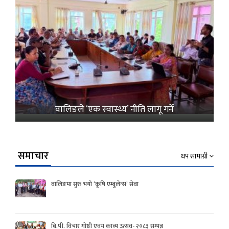
वालिङले ‘एक स्वास्थ्य’ नीति लागू गर्ने
समाचार
थप सामाग्री
वालिङमा सुरु भयो ‘कृषि एम्बुलेन्स’ सेवा
बि.पी. विचार गोष्ठी एवम काव्य उत्सव- २०८३ सम्पन्न