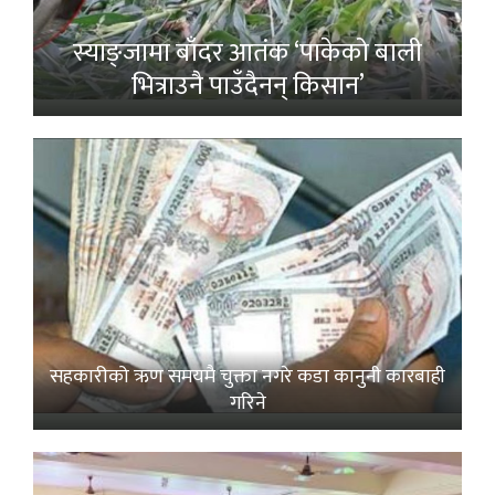
स्याङ्जामा बाँदर आतंक ‘पाकेको बाली
भित्राउनै पाउँदैनन् किसान’
सहकारीको ऋण समयमै चुक्ता नगरे कडा कानुनी कारबाही
गरिने