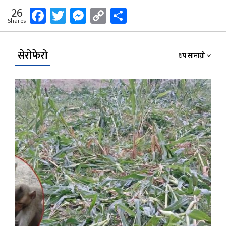
Facebook
Twitter
Messenger
Copy
Share
26
Shares
Link
सेरोफेरो
थप सामाग्री