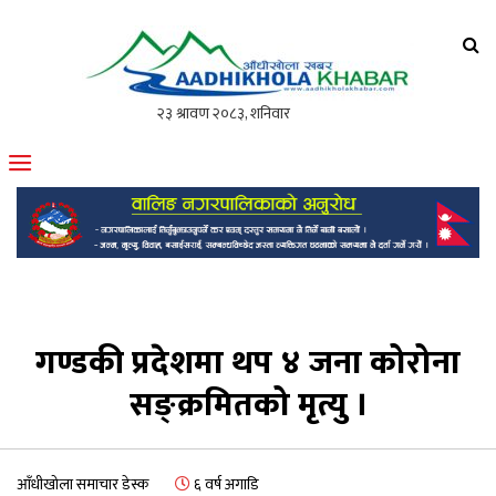
आँधीखोला खवर
मोफसलकै लोकप्रिय अनलाइन पत्रिका
गण्डकी प्रदेशमा थप ४ जना कोरोना
सङ्क्रमितको मृत्यु ।
आँधीखोला समाचार डेस्क
६ वर्ष अगाडि