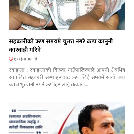
सहकारीको ऋण समयमै चुक्ता नगरे कडा कानुनी
कारबाही गरिने
१ महिना अगाडि
स्याङ्जा : स्याङ्जाको बिरुवा गाउँपालिकाले आफ्नो क्षेत्रभित्र
सञ्चालित सहकारी संस्थाहरूबाट ऋण लिई समयमै सावाँ तथा
ब्याज भुक्तानी नगर्ने ऋणीहरूलाई तत्काल…