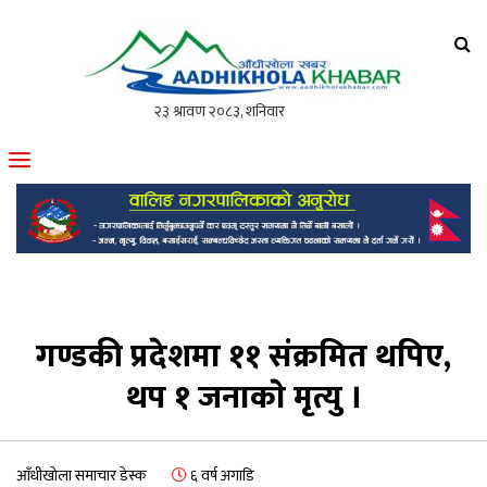
आँधीखोला खवर
मोफसलकै लोकप्रिय अनलाइन पत्रिका
गण्डकी प्रदेशमा ११ संक्रमित थपिए,
थप १ जनाकाे मृत्यु ।
आँधीखोला समाचार डेस्क
६ वर्ष अगाडि