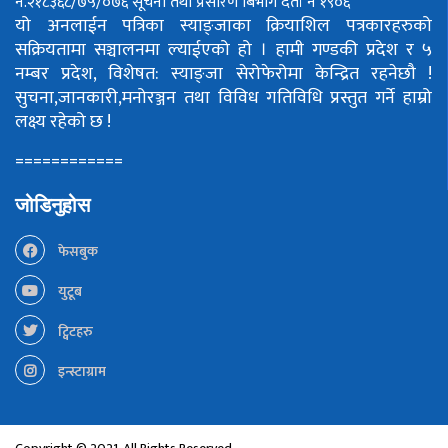
नं.२१८३६८/७५/०७६
सूचना तथा प्रसारण बिभाग दर्ता नं १९०६
यो अनलाईन पत्रिका स्याङ्जाका क्रियाशिल पत्रकारहरुको
सक्रियतामा सञ्चालनमा ल्याईएको हो ।
हामी गण्डकी प्रदेश र ५
नम्बर प्रदेश, विशेषत: स्याङ्जा सेरोफेरोमा केन्द्रित रहनेछौ !
सुचना,जानकारी,मनोरञ्जन तथा विविध गतिविधि प्रस्तुत गर्ने हाम्रो
लक्ष्य रहेको छ !
============
जोडिनुहोस
फेसबुक
युटूब
ट्विटहरु
इन्स्टाग्राम