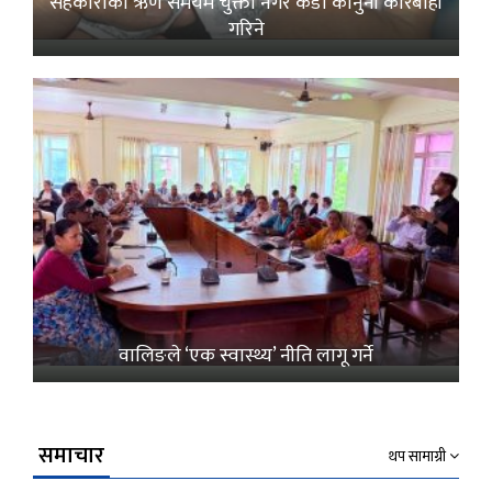
सहकारीको ऋण समयमै चुक्ता नगरे कडा कानुनी कारबाही
गरिने
वालिङले ‘एक स्वास्थ्य’ नीति लागू गर्ने
समाचार
थप सामाग्री