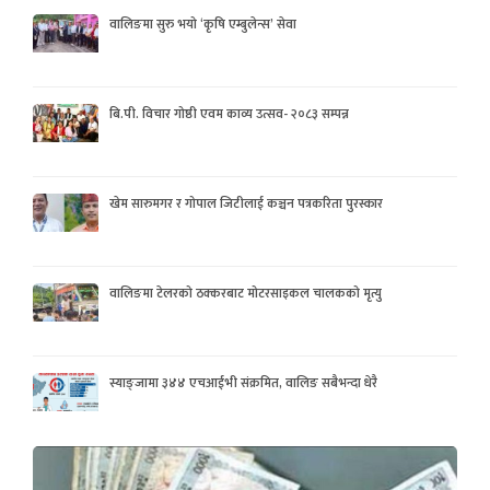
वालिङमा सुरु भयो ‘कृषि एम्बुलेन्स’ सेवा
बि.पी. विचार गोष्ठी एवम काव्य उत्सव- २०८३ सम्पन्न
खेम सारुमगर र गोपाल जिटीलाई कञ्चन पत्रकरिता पुरस्कार
वालिङमा टेलरको ठक्करबाट मोटरसाइकल चालकको मृत्यु
स्याङ्जामा ३४४ एचआईभी संक्रमित, वालिङ सबैभन्दा धेरै