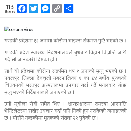
Facebook
Twitter
Messenger
Copy
Share
113
Shares
Link
गण्डकी प्रदेशमा ११ जनामा काेराेना भाइरस संक्रमण पुष्टि भएकाे छ ।
गण्डकी प्रदेश स्वास्थ्य निर्देशनालयले बुधबार विहान विज्ञप्ति जारी
गर्दै साे जानकारी दिएकाे हाे ।
साथै याे प्रदेशमा काेराेना संक्रमित थप १ जनाकाे मृत्यु भएकाे छ ।
नवलपुर जिल्ला देवचुली नगरपालिका १ का ६४ बर्षीय पुरुषकाे
चितवनकाे भरतपुर अस्पतालमा उपचार गर्दा गर्दै म‌गलबार साँझ
मृत्यु भएकाे निर्देशनालले जनाएकाे छ ।
उनी मृगाैला राेगी समेत थिए । श्वासप्रश्वासमा समस्या आएपछि
भेन्टिलेटरमा राखेर उपचार गर्दा पनि निकाे हुन नसकेकाे जनाइएकाे
छ । याेसँगै गण्डकीमा मृतककाे संख्या २२ पुगेकाे छ ।