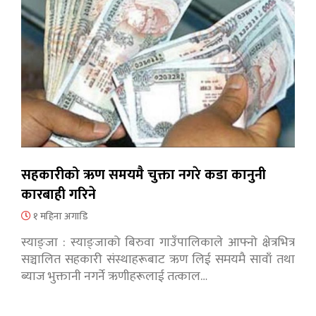
सहकारीको ऋण समयमै चुक्ता नगरे कडा कानुनी
कारबाही गरिने
१ महिना अगाडि
स्याङ्जा : स्याङ्जाको बिरुवा गाउँपालिकाले आफ्नो क्षेत्रभित्र
सञ्चालित सहकारी संस्थाहरूबाट ऋण लिई समयमै सावाँ तथा
ब्याज भुक्तानी नगर्ने ऋणीहरूलाई तत्काल…