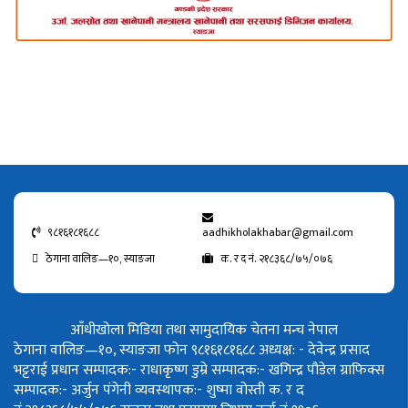
९८१६१८१६८८
aadhikholakhabar@gmail.com
ठेगाना वालिङ—१०, स्याङजा
क. र द नं. २१८३६८/७५/०७६
आँधीखोला मिडिया तथा सामुदायिक चेतना मन्च नेपाल
ठेगाना वालिङ—१०, स्याङजा फोन ९८१६१८१६८८
अध्यक्ष: - देवेन्द्र प्रसाद
भट्टराई
प्रधान सम्पादक:- राधाकृष्ण डुम्रे
सम्पादक:- खगिन्द्र पौडेल
ग्राफिक्स
सम्पादक:- अर्जुन पंगेनी
व्यवस्थापक:- शुष्मा वोस्ती
क. र द