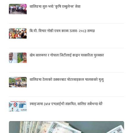
वालिङमा सुरु भयो ‘कृषि एम्बुलेन्स’ सेवा
बि.पी. विचार गोष्ठी एवम काव्य उत्सव- २०८३ सम्पन्न
खेम सारुमगर र गोपाल जिटीलाई कञ्चन पत्रकरिता पुरस्कार
वालिङमा टेलरको ठक्करबाट मोटरसाइकल चालकको मृत्यु
स्याङ्जामा ३४४ एचआईभी संक्रमित, वालिङ सबैभन्दा धेरै