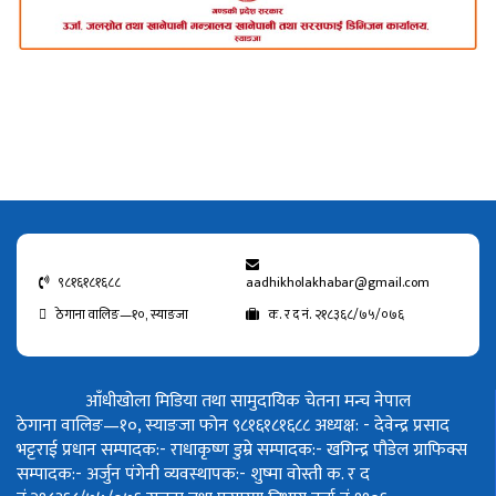
९८१६१८१६८८
aadhikholakhabar@gmail.com
ठेगाना वालिङ—१०, स्याङजा
क. र द नं. २१८३६८/७५/०७६
आँधीखोला मिडिया तथा सामुदायिक चेतना मन्च नेपाल
ठेगाना वालिङ—१०, स्याङजा फोन ९८१६१८१६८८
अध्यक्ष: - देवेन्द्र प्रसाद
भट्टराई
प्रधान सम्पादक:- राधाकृष्ण डुम्रे
सम्पादक:- खगिन्द्र पौडेल
ग्राफिक्स
सम्पादक:- अर्जुन पंगेनी
व्यवस्थापक:- शुष्मा वोस्ती
क. र द