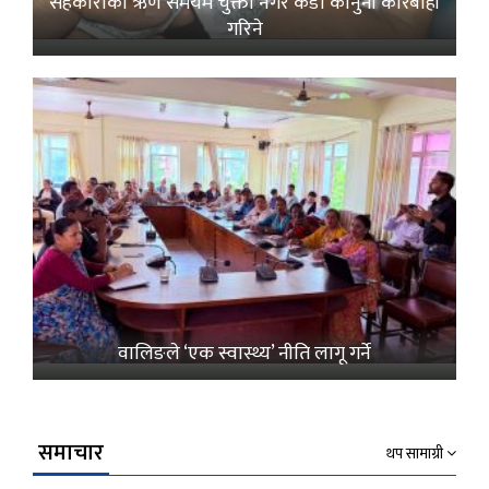
सहकारीको ऋण समयमै चुक्ता नगरे कडा कानुनी कारबाही
गरिने
वालिङले ‘एक स्वास्थ्य’ नीति लागू गर्ने
समाचार
थप सामाग्री