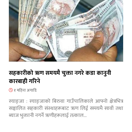
सहकारीको ऋण समयमै चुक्ता नगरे कडा कानुनी
कारबाही गरिने
१ महिना अगाडि
स्याङ्जा : स्याङ्जाको बिरुवा गाउँपालिकाले आफ्नो क्षेत्रभित्र
सञ्चालित सहकारी संस्थाहरूबाट ऋण लिई समयमै सावाँ तथा
ब्याज भुक्तानी नगर्ने ऋणीहरूलाई तत्काल…