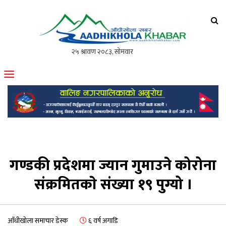
आँधीखोला खवर
मोफसलकै लोकप्रिय अनलाइन पत्रिका
गण्डकी प्रदेशमा ज्यान गुमाउने कोरोना
संक्रमितकाे संख्या १९ पुग्यो ।
आँधीखोला समाचार डेस्क
६ वर्ष अगाडि