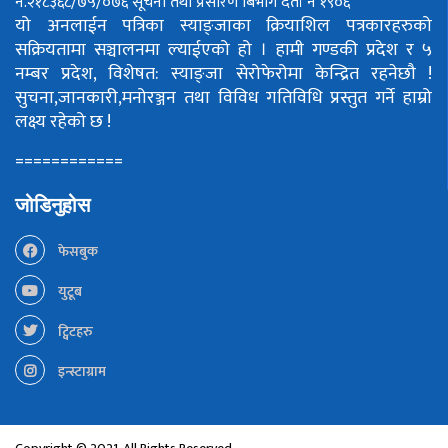
नं.२१८३६८/७५/०७६
सूचना तथा प्रसारण बिभाग दर्ता नं १९०६
यो अनलाईन पत्रिका स्याङ्जाका क्रियाशिल पत्रकारहरुको
सक्रियतामा सञ्चालनमा ल्याईएको हो ।
हामी गण्डकी प्रदेश र ५
नम्बर प्रदेश, विशेषत: स्याङ्जा सेरोफेरोमा केन्द्रित रहनेछौ !
सुचना,जानकारी,मनोरञ्जन तथा विविध गतिविधि प्रस्तुत गर्ने हाम्रो
लक्ष्य रहेको छ !
============
जोडिनुहोस
फेसबुक
युटूब
ट्विटहरु
इन्स्टाग्राम