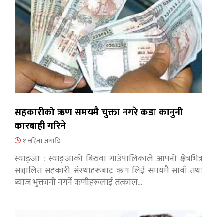
सहकारीको ऋण समयमै चुक्ता नगरे कडा कानुनी
कारबाही गरिने
१ महिना अगाडि
स्याङ्जा : स्याङ्जाको बिरुवा गाउँपालिकाले आफ्नो क्षेत्रभित्र
सञ्चालित सहकारी संस्थाहरूबाट ऋण लिई समयमै सावाँ तथा
ब्याज भुक्तानी नगर्ने ऋणीहरूलाई तत्काल…