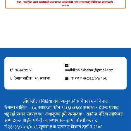
९८१६१८१६८८
aadhikholakhabar@gmail.com
ठेगाना वालिङ—१०, स्याङजा
क. र द नं. २१८३६८/७५/०७६
आँधीखोला मिडिया तथा सामुदायिक चेतना मन्च नेपाल
ठेगाना वालिङ—१०, स्याङजा फोन ९८१६१८१६८८
अध्यक्ष: - देवेन्द्र प्रसाद
भट्टराई
प्रधान सम्पादक:- राधाकृष्ण डुम्रे
सम्पादक:- खगिन्द्र पौडेल
ग्राफिक्स
सम्पादक:- अर्जुन पंगेनी
व्यवस्थापक:- शुष्मा वोस्ती
क. र द
नं.२१८३६८/७५/०७६
सूचना तथा प्रसारण बिभाग दर्ता नं १९०६