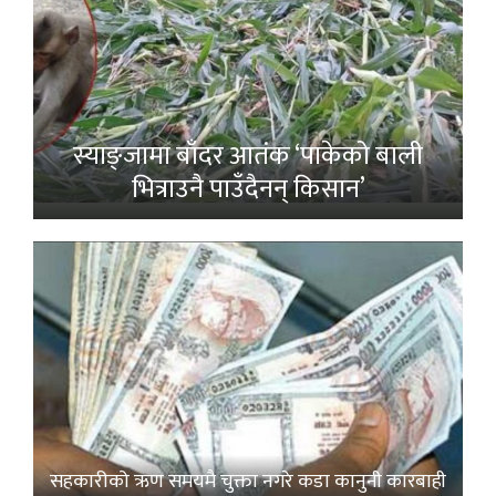
स्याङ्जामा बाँदर आतंक ‘पाकेको बाली
भित्राउनै पाउँदैनन् किसान’
सहकारीको ऋण समयमै चुक्ता नगरे कडा कानुनी कारबाही