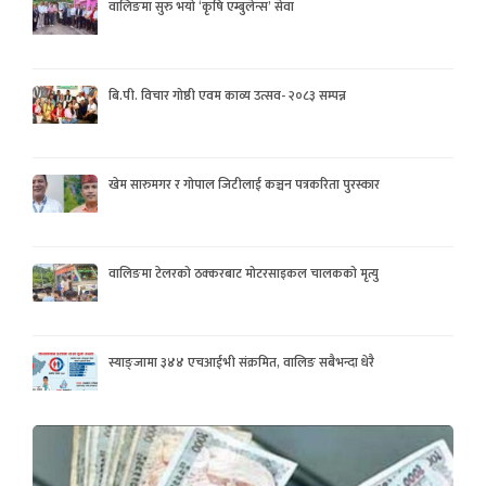
वालिङमा सुरु भयो ‘कृषि एम्बुलेन्स’ सेवा
बि.पी. विचार गोष्ठी एवम काव्य उत्सव- २०८३ सम्पन्न
खेम सारुमगर र गोपाल जिटीलाई कञ्चन पत्रकरिता पुरस्कार
वालिङमा टेलरको ठक्करबाट मोटरसाइकल चालकको मृत्यु
स्याङ्जामा ३४४ एचआईभी संक्रमित, वालिङ सबैभन्दा धेरै