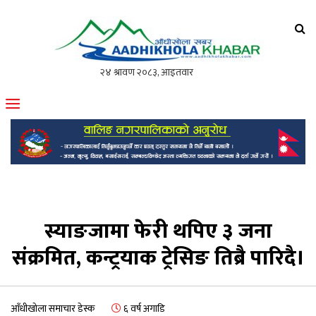
आँधीखोला खवर
मोफसलकै लोकप्रिय अनलाइन पत्रिका
स्याङजामा फेरी थपिए ३ जना
संक्रमित, कन्ट्रयाक ट्रेसिङ तिब्रै पारिदै।
आँधीखोला समाचार डेस्क
६ वर्ष अगाडि