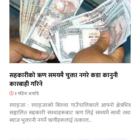
सहकारीको ऋण समयमै चुक्ता नगरे कडा कानुनी
कारबाही गरिने
१ महिना अगाडि
स्याङ्जा : स्याङ्जाको बिरुवा गाउँपालिकाले आफ्नो क्षेत्रभित्र
सञ्चालित सहकारी संस्थाहरूबाट ऋण लिई समयमै सावाँ तथा
ब्याज भुक्तानी नगर्ने ऋणीहरूलाई तत्काल…