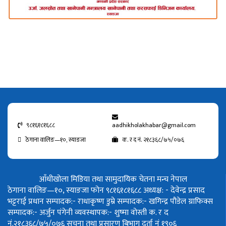
९८१६१८१६८८
aadhikholakhabar@gmail.com
ठेगाना वालिङ—१०, स्याङजा
क. र द नं. २१८३६८/७५/०७६
आँधीखोला मिडिया तथा सामुदायिक चेतना मन्च नेपाल
ठेगाना वालिङ—१०, स्याङजा फोन ९८१६१८१६८८
अध्यक्ष: - देवेन्द्र प्रसाद
भट्टराई
प्रधान सम्पादक:- राधाकृष्ण डुम्रे
सम्पादक:- खगिन्द्र पौडेल
ग्राफिक्स
सम्पादक:- अर्जुन पंगेनी
व्यवस्थापक:- शुष्मा वोस्ती
क. र द
नं.२१८३६८/७५/०७६
सूचना तथा प्रसारण बिभाग दर्ता नं १९०६