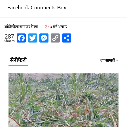
Facebook Comments Box
आँधीखोला समाचार डेस्क
७ वर्ष अगाडि
Facebook
Twitter
Messenger
Copy
Share
287
Shares
Link
सेरोफेरो
थप सामाग्री