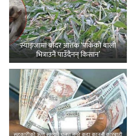
स्याङ्जामा बाँदर आतंक ‘पाकेको बाली
भित्राउनै पाउँदैनन् किसान’
सहकारीको ऋण समयमै चुक्ता नगरे कडा कानुनी कारबाही