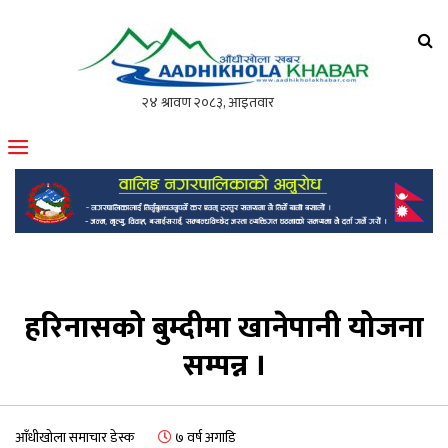
आँधीखोला खवर
मोफसलकै लोकप्रिय अनलाइन पत्रिका
हरिनासको बुम्दीमा खानेपानी योजना
सम्पन्न ।
आँधीखोला समाचार डेस्क
७ वर्ष अगाडि