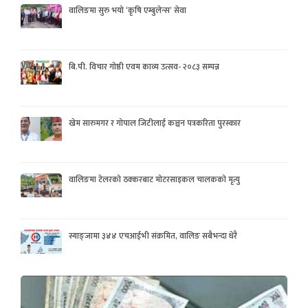
वालिङमा सुरु भयो ‘कृषि एम्बुलेन्स’ सेवा
बि.पी. विचार गोष्ठी एवम काव्य उत्सव- २०८३ सम्पन्न
खेम सारुमगर र गोपाल जिटीलाई कञ्चन पत्रकरिता पुरस्कार
वालिङमा टेलरको ठक्करबाट मोटरसाइकल चालकको मृत्यु
स्याङ्जामा ३४४ एचआईभी संक्रमित, वालिङ सबैभन्दा धेरै