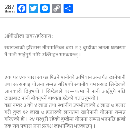
Facebook
Twitter
Messenger
Copy
Share
287
Shares
Link
आँधीखोला खवर/हरिनास :
स्याङजाको हरिनास गाँउपालिका वडा न ३ बुम्दीका जनता घरघरमा
नै पानी आईपुगे पछि उत्सािहत भएकाछन् ।
एक घर एक धारा स्वच्छ पिउने पानीको अभियान अन्तर्गत खानेपानी
तथा सरसफाइ योजना सम्पन्न गरिएको स्थानीय यम प्रसाद सिग्देलले
जानकारी दिनुभयो । सिग्देलले घर—घरमा नै पानी आईपुगे पछि
टाढाबाट पानी बोक्नुपर्ने बाध्यता हटेको बताउनुभयो ।
वडा नम्वर ३ को ४ लाख तथा स्थानीय उपभोक्ताको ८ लाख ७ हजार
गरी कुल १२ लाख ७ हजारको लागतमा खानेपानी योजना सम्पन्न
गरिएको हो । २४ घरधुरी रहेको बुम्दीमा योजना सम्पन्न भएपछि झण्डै
एक सय पचास जना प्रत्यक्ष लाभान्वित भएकाछन् ।