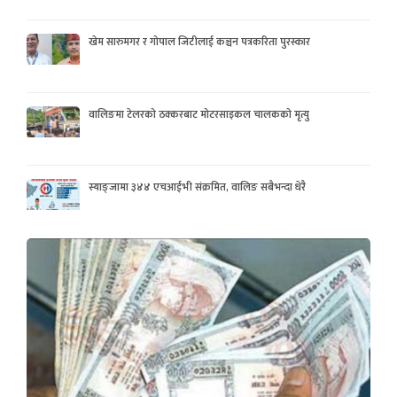
खेम सारुमगर र गोपाल जिटीलाई कञ्चन पत्रकरिता पुरस्कार
वालिङमा टेलरको ठक्करबाट मोटरसाइकल चालकको मृत्यु
स्याङ्जामा ३४४ एचआईभी संक्रमित, वालिङ सबैभन्दा धेरै