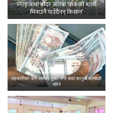
स्याङ्जामा बाँदर आतंक ‘पाकेको बाली
भित्राउनै पाउँदैनन् किसान’
सहकारीको ऋण समयमै चुक्ता नगरे कडा कानुनी कारबाही
गरिने