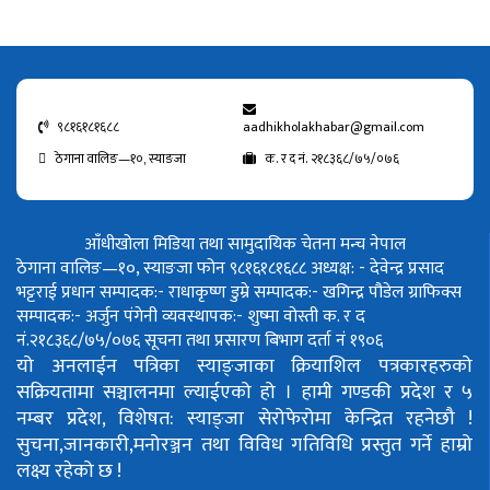
९८१६१८१६८८
aadhikholakhabar@gmail.com
ठेगाना वालिङ—१०, स्याङजा
क. र द नं. २१८३६८/७५/०७६
आँधीखोला मिडिया तथा सामुदायिक चेतना मन्च नेपाल
ठेगाना वालिङ—१०, स्याङजा फोन ९८१६१८१६८८
अध्यक्ष: - देवेन्द्र प्रसाद
भट्टराई
प्रधान सम्पादक:- राधाकृष्ण डुम्रे
सम्पादक:- खगिन्द्र पौडेल
ग्राफिक्स
सम्पादक:- अर्जुन पंगेनी
व्यवस्थापक:- शुष्मा वोस्ती
क. र द
नं.२१८३६८/७५/०७६
सूचना तथा प्रसारण बिभाग दर्ता नं १९०६
यो अनलाईन पत्रिका स्याङ्जाका क्रियाशिल पत्रकारहरुको
सक्रियतामा सञ्चालनमा ल्याईएको हो ।
हामी गण्डकी प्रदेश र ५
नम्बर प्रदेश, विशेषत: स्याङ्जा सेरोफेरोमा केन्द्रित रहनेछौ !
सुचना,जानकारी,मनोरञ्जन तथा विविध गतिविधि प्रस्तुत गर्ने हाम्रो
लक्ष्य रहेको छ !