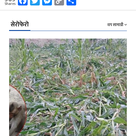
Facebook
Twitter
Messenger
Copy
Share
Shares
Link
सेरोफेरो
थप सामाग्री