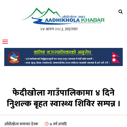
आँधीखोला खवर
मोफसलकै लोकप्रिय अनलाइन पत्रिका
फेदीखोला गाउँपालिकामा ४ दिने
निुशल्क बृहत स्वास्थ्य शिविर सम्पन्न ।
आँधीखोला समाचार डेस्क
७ वर्ष अगाडि