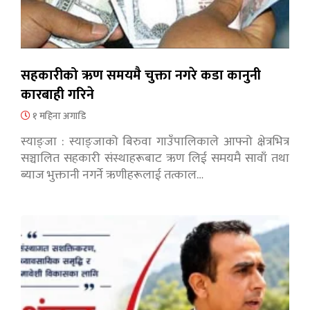
सहकारीको ऋण समयमै चुक्ता नगरे कडा कानुनी
कारबाही गरिने
१ महिना अगाडि
स्याङ्जा : स्याङ्जाको बिरुवा गाउँपालिकाले आफ्नो क्षेत्रभित्र
सञ्चालित सहकारी संस्थाहरूबाट ऋण लिई समयमै सावाँ तथा
ब्याज भुक्तानी नगर्ने ऋणीहरूलाई तत्काल…