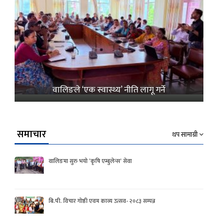
वालिङले ‘एक स्वास्थ्य’ नीति लागू गर्ने
समाचार
थप सामाग्री
वालिङमा सुरु भयो ‘कृषि एम्बुलेन्स’ सेवा
बि.पी. विचार गोष्ठी एवम काव्य उत्सव- २०८३ सम्पन्न